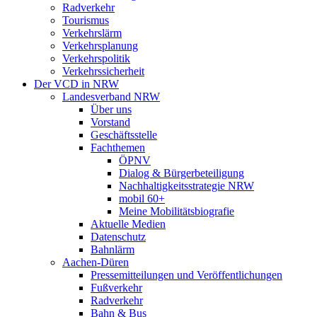
Radverkehr
Tourismus
Verkehrslärm
Verkehrsplanung
Verkehrspolitik
Verkehrssicherheit
Der VCD in NRW
Landesverband NRW
Über uns
Vorstand
Geschäftsstelle
Fachthemen
ÖPNV
Dialog & Bürgerbeteiligung
Nachhaltigkeitsstrategie NRW
mobil 60+
Meine Mobilitätsbiografie
Aktuelle Medien
Datenschutz
Bahnlärm
Aachen-Düren
Pressemitteilungen und Veröffentlichungen
Fußverkehr
Radverkehr
Bahn & Bus