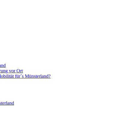
and
rung vor Ort
bilität für´s Münsterland?
terland