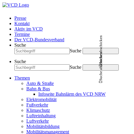
Presse
Kontakt
Aktiv im VCD
Termine
Suche abschicken
Der VCD-Bundesverband
Suche
Suche
Suche abschicken
Suche
Suche
Themen
Auto & Straße
Bahn & Bus
Infoseite Bahnlärm des VCD NRW
Elektromobilität
Fußverkehr
Klimaschutz
Luftreinhaltung
Luftverkehr
Mobilitätsbildung
Mobilitätsmanagement