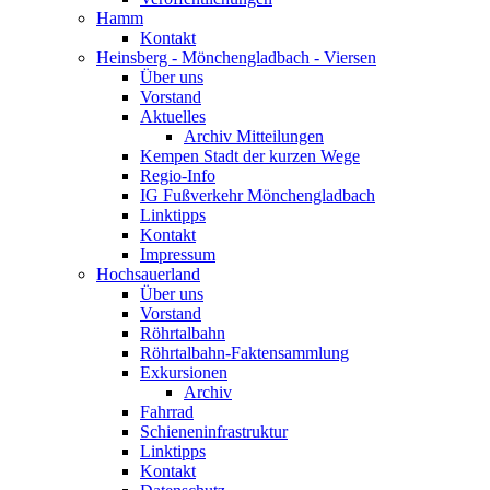
Hamm
Kontakt
Heinsberg - Mönchengladbach - Viersen
Über uns
Vorstand
Aktuelles
Archiv Mitteilungen
Kempen Stadt der kurzen Wege
Regio-Info
IG Fußverkehr Mönchengladbach
Linktipps
Kontakt
Impressum
Hochsauerland
Über uns
Vorstand
Röhrtalbahn
Röhrtalbahn-Faktensammlung
Exkursionen
Archiv
Fahrrad
Schieneninfrastruktur
Linktipps
Kontakt