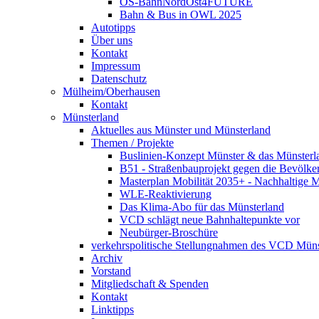
OS-BahnNordOst4FUTURE
Bahn & Bus in OWL 2025
Autotipps
Über uns
Kontakt
Impressum
Datenschutz
Mülheim/Oberhausen
Kontakt
Münsterland
Aktuelles aus Münster und Münsterland
Themen / Projekte
Buslinien-Konzept Münster & das Münsterl
B51 - Straßenbauprojekt gegen die Bevölke
Masterplan Mobilität 2035+ - Nachhaltige Mo
WLE-Reaktivierung
Das Klima-Abo für das Münsterland
VCD schlägt neue Bahnhaltepunkte vor
Neubürger-Broschüre
verkehrspolitische Stellungnahmen des VCD Müns
Archiv
Vorstand
Mitgliedschaft & Spenden
Kontakt
Linktipps