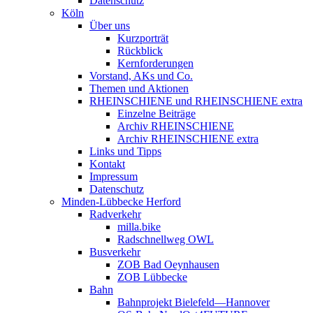
Datenschutz
Köln
Über uns
Kurzporträt
Rückblick
Kernforderungen
Vorstand, AKs und Co.
Themen und Aktionen
RHEINSCHIENE und RHEINSCHIENE extra
Einzelne Beiträge
Archiv RHEINSCHIENE
Archiv RHEINSCHIENE extra
Links und Tipps
Kontakt
Impressum
Datenschutz
Minden-Lübbecke Herford
Radverkehr
milla.bike
Radschnellweg OWL
Busverkehr
ZOB Bad Oeynhausen
ZOB Lübbecke
Bahn
Bahnprojekt Bielefeld—Hannover