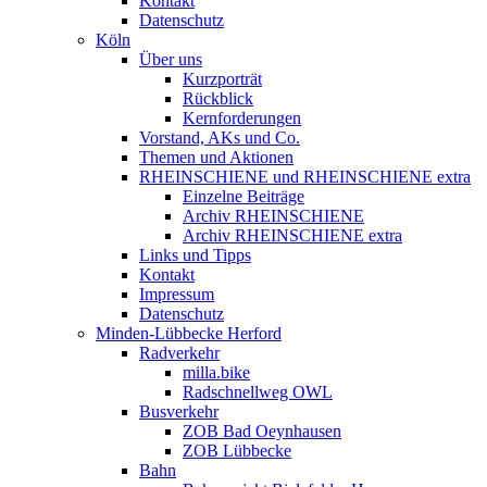
Kontakt
Datenschutz
Köln
Über uns
Kurzporträt
Rückblick
Kernforderungen
Vorstand, AKs und Co.
Themen und Aktionen
RHEINSCHIENE und RHEINSCHIENE extra
Einzelne Beiträge
Archiv RHEINSCHIENE
Archiv RHEINSCHIENE extra
Links und Tipps
Kontakt
Impressum
Datenschutz
Minden-Lübbecke Herford
Radverkehr
milla.bike
Radschnellweg OWL
Busverkehr
ZOB Bad Oeynhausen
ZOB Lübbecke
Bahn