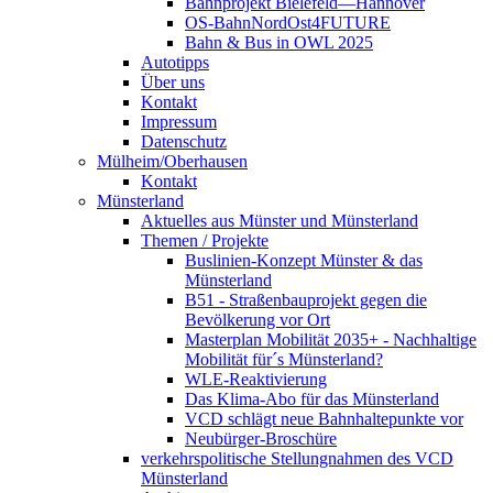
Bahnprojekt Bielefeld—Hannover
OS-BahnNordOst4FUTURE
Bahn & Bus in OWL 2025
Autotipps
Über uns
Kontakt
Impressum
Datenschutz
Mülheim/Oberhausen
Kontakt
Münsterland
Aktuelles aus Münster und Münsterland
Themen / Projekte
Buslinien-Konzept Münster & das
Münsterland
B51 - Straßenbauprojekt gegen die
Bevölkerung vor Ort
Masterplan Mobilität 2035+ - Nachhaltige
Mobilität für´s Münsterland?
WLE-Reaktivierung
Das Klima-Abo für das Münsterland
VCD schlägt neue Bahnhaltepunkte vor
Neubürger-Broschüre
verkehrspolitische Stellungnahmen des VCD
Münsterland