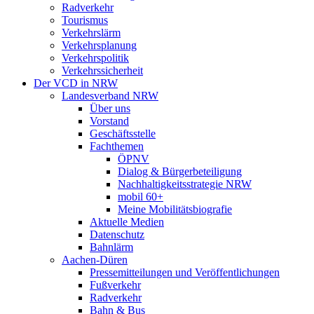
Radverkehr
Tourismus
Verkehrslärm
Verkehrsplanung
Verkehrspolitik
Verkehrssicherheit
Der VCD in NRW
Landesverband NRW
Über uns
Vorstand
Geschäftsstelle
Fachthemen
ÖPNV
Dialog & Bürgerbeteiligung
Nachhaltigkeitsstrategie NRW
mobil 60+
Meine Mobilitätsbiografie
Aktuelle Medien
Datenschutz
Bahnlärm
Aachen-Düren
Pressemitteilungen und Veröffentlichungen
Fußverkehr
Radverkehr
Bahn & Bus