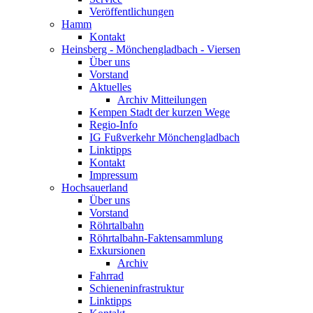
Veröffentlichungen
Hamm
Kontakt
Heinsberg - Mönchengladbach - Viersen
Über uns
Vorstand
Aktuelles
Archiv Mitteilungen
Kempen Stadt der kurzen Wege
Regio-Info
IG Fußverkehr Mönchengladbach
Linktipps
Kontakt
Impressum
Hochsauerland
Über uns
Vorstand
Röhrtalbahn
Röhrtalbahn-Faktensammlung
Exkursionen
Archiv
Fahrrad
Schieneninfrastruktur
Linktipps