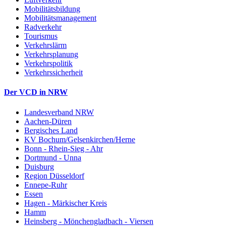
Mobilitätsbildung
Mobilitätsmanagement
Radverkehr
Tourismus
Verkehrslärm
Verkehrsplanung
Verkehrspolitik
Verkehrssicherheit
Der VCD in NRW
Landesverband NRW
Aachen-Düren
Bergisches Land
KV Bochum/Gelsenkirchen/Herne
Bonn - Rhein-Sieg - Ahr
Dortmund - Unna
Duisburg
Region Düsseldorf
Ennepe-Ruhr
Essen
Hagen - Märkischer Kreis
Hamm
Heinsberg - Mönchengladbach - Viersen