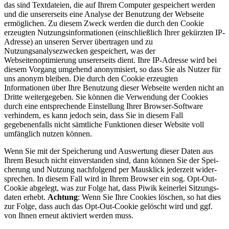
das sind Textdateien, die auf Ihrem Computer gespeichert werden
und die unsererseits eine Analyse der Benutzung der Webseite
ermöglichen. Zu diesem Zweck werden die durch den Cookie
erzeugten Nutzungsinformationen (einschließlich Ihrer gekürzten IP-
Adresse) an unseren Server übertragen und zu
Nutzungsanalysezwecken gespeichert, was der
Webseitenoptimierung unsererseits dient. Ihre IP-Adresse wird bei
diesem Vorgang umge­hend anony­mi­siert, so dass Sie als Nutzer für
uns anonym bleiben. Die durch den Cookie erzeugten
Informationen über Ihre Benutzung dieser Webseite werden nicht an
Dritte weitergegeben. Sie können die Verwendung der Cookies
durch eine entsprechende Einstellung Ihrer Browser-Software
verhindern, es kann jedoch sein, dass Sie in diesem Fall
gegebenenfalls nicht sämtliche Funktionen dieser Website voll
umfänglich nutzen können.
Wenn Sie mit der Spei­che­rung und Aus­wer­tung die­ser Daten aus
Ihrem Besuch nicht ein­ver­stan­den sind, dann kön­nen Sie der Spei­
che­rung und Nut­zung nachfolgend per Maus­klick jederzeit wider­
spre­chen. In diesem Fall wird in Ihrem Browser ein sog. Opt-Out-
Cookie abgelegt, was zur Folge hat, dass Piwik kei­ner­lei Sit­zungs­
da­ten erhebt.
Achtung
: Wenn Sie Ihre Cookies löschen, so hat dies
zur Folge, dass auch das Opt-Out-Cookie gelöscht wird und ggf.
von Ihnen erneut aktiviert werden muss.