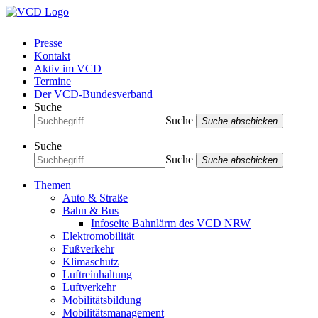
Presse
Kontakt
Aktiv im VCD
Termine
Der VCD-Bundesverband
Suche
Suche
Suche abschicken
Suche
Suche
Suche abschicken
Themen
Auto & Straße
Bahn & Bus
Infoseite Bahnlärm des VCD NRW
Elektromobilität
Fußverkehr
Klimaschutz
Luftreinhaltung
Luftverkehr
Mobilitätsbildung
Mobilitätsmanagement