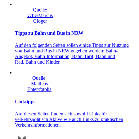
Quelle:
vzbv/Marcus
Gloger
Tipps zu Bahn und Bus in NRW
Auf den folgenden Seiten sollen einige Tipps zur Nutzung
von Bahn und Bus in NRW gegeben werden: Bahn-
Angebot, Bahn-Information, Bahn-Tarif, Bahn und
Rad, Bahn und Kinder.
Quelle:
Matthias
Enter/fotolia
Linktipps
Auf diesen Seiten finden sich sowohl Links für
verkehrspolitisch Aktive wie auch Links zu praktischen
Verkehrsinformationen.