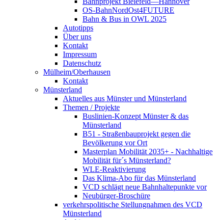
Bahnprojekt Bielefeld—Hannover
OS-BahnNordOst4FUTURE
Bahn & Bus in OWL 2025
Autotipps
Über uns
Kontakt
Impressum
Datenschutz
Mülheim/Oberhausen
Kontakt
Münsterland
Aktuelles aus Münster und Münsterland
Themen / Projekte
Buslinien-Konzept Münster & das
Münsterland
B51 - Straßenbauprojekt gegen die
Bevölkerung vor Ort
Masterplan Mobilität 2035+ - Nachhaltige
Mobilität für´s Münsterland?
WLE-Reaktivierung
Das Klima-Abo für das Münsterland
VCD schlägt neue Bahnhaltepunkte vor
Neubürger-Broschüre
verkehrspolitische Stellungnahmen des VCD
Münsterland