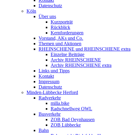
Kontakt
Datenschutz
Köln
Über uns
Kurzporträt
Rückblick
Kernforderungen
Vorstand, AKs und Co.
Themen und Aktionen
RHEINSCHIENE und RHEINSCHIENE extra
Einzelne Beiträge
Archiv RHEINSCHIENE
Archiv RHEINSCHIENE extra
Links und Tipps
Kontakt
Impressum
Datenschutz
Minden-Lübbecke Herford
Radverkehr
milla.bike
Radschnellweg OWL
Busverkehr
ZOB Bad Oeynhausen
ZOB Lübbecke
Bahn