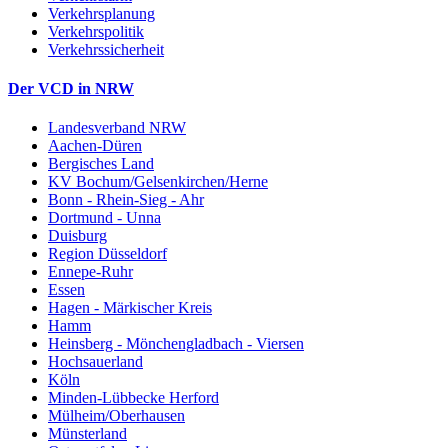
Verkehrsplanung
Verkehrspolitik
Verkehrssicherheit
Der VCD in NRW
Landesverband NRW
Aachen-Düren
Bergisches Land
KV Bochum/Gelsenkirchen/Herne
Bonn - Rhein-Sieg - Ahr
Dortmund - Unna
Duisburg
Region Düsseldorf
Ennepe-Ruhr
Essen
Hagen - Märkischer Kreis
Hamm
Heinsberg - Mönchengladbach - Viersen
Hochsauerland
Köln
Minden-Lübbecke Herford
Mülheim/Oberhausen
Münsterland