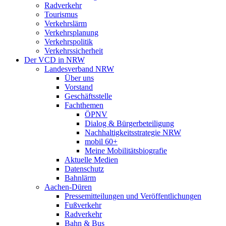
Radverkehr
Tourismus
Verkehrslärm
Verkehrsplanung
Verkehrspolitik
Verkehrssicherheit
Der VCD in NRW
Landesverband NRW
Über uns
Vorstand
Geschäftsstelle
Fachthemen
ÖPNV
Dialog & Bürgerbeteiligung
Nachhaltigkeitsstrategie NRW
mobil 60+
Meine Mobilitätsbiografie
Aktuelle Medien
Datenschutz
Bahnlärm
Aachen-Düren
Pressemitteilungen und Veröffentlichungen
Fußverkehr
Radverkehr
Bahn & Bus