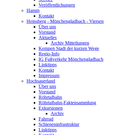
Veröffentlichungen
Hamm
Kontakt
Heinsberg - Mönchengladbach - Viersen
Über uns
Vorstand
Aktuelles
Archiv Mitteilungen
Kempen Stadt der kurzen Wege
Regio-Info
IG Fußverkehr Mönchengladbach
Linktipps
Kontakt
Impressum
Hochsauerland
Über uns
Vorstand
Röhrtalbahn
Röhrtalbahn-Faktensammlung
Exkursionen
Archiv
Fahrrad
Schieneninfrastruktur
Linktipps