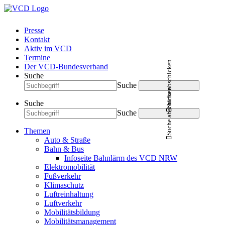
Presse
Kontakt
Aktiv im VCD
Termine
Suche abschicken
Der VCD-Bundesverband
Suche
Suche
Suche abschicken
Suche
Suche
Themen
Auto & Straße
Bahn & Bus
Infoseite Bahnlärm des VCD NRW
Elektromobilität
Fußverkehr
Klimaschutz
Luftreinhaltung
Luftverkehr
Mobilitätsbildung
Mobilitätsmanagement