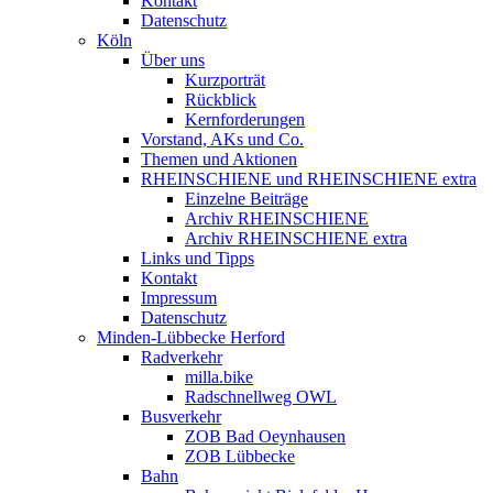
Kontakt
Datenschutz
Köln
Über uns
Kurzporträt
Rückblick
Kernforderungen
Vorstand, AKs und Co.
Themen und Aktionen
RHEINSCHIENE und RHEINSCHIENE extra
Einzelne Beiträge
Archiv RHEINSCHIENE
Archiv RHEINSCHIENE extra
Links und Tipps
Kontakt
Impressum
Datenschutz
Minden-Lübbecke Herford
Radverkehr
milla.bike
Radschnellweg OWL
Busverkehr
ZOB Bad Oeynhausen
ZOB Lübbecke
Bahn