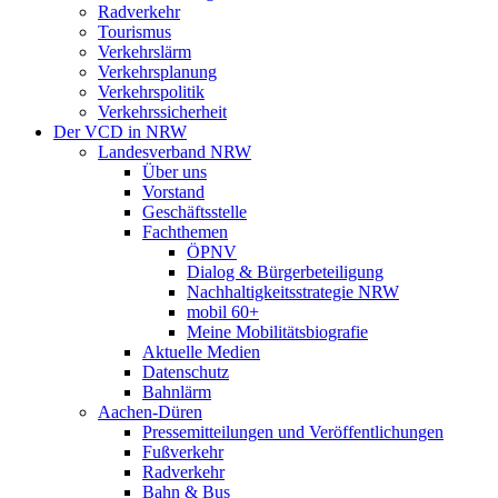
Radverkehr
Tourismus
Verkehrslärm
Verkehrsplanung
Verkehrspolitik
Verkehrssicherheit
Der VCD in NRW
Landesverband NRW
Über uns
Vorstand
Geschäftsstelle
Fachthemen
ÖPNV
Dialog & Bürgerbeteiligung
Nachhaltigkeitsstrategie NRW
mobil 60+
Meine Mobilitätsbiografie
Aktuelle Medien
Datenschutz
Bahnlärm
Aachen-Düren
Pressemitteilungen und Veröffentlichungen
Fußverkehr
Radverkehr
Bahn & Bus