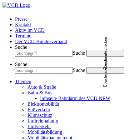
Presse
Kontakt
Aktiv im VCD
Termine
Suche abschicken
Der VCD-Bundesverband
Suche
Suche
Suche abschicken
Suche
Suche
Themen
Auto & Straße
Bahn & Bus
Infoseite Bahnlärm des VCD NRW
Elektromobilität
Fußverkehr
Klimaschutz
Luftreinhaltung
Luftverkehr
Mobilitätsbildung
Mobilitätsmanagement