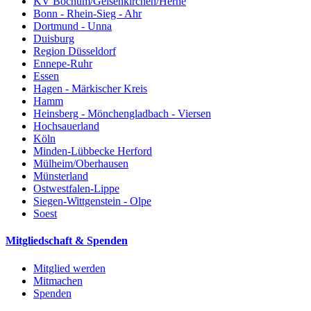
KV Bochum/Gelsenkirchen/Herne
Bonn - Rhein-Sieg - Ahr
Dortmund - Unna
Duisburg
Region Düsseldorf
Ennepe-Ruhr
Essen
Hagen - Märkischer Kreis
Hamm
Heinsberg - Mönchengladbach - Viersen
Hochsauerland
Köln
Minden-Lübbecke Herford
Mülheim/Oberhausen
Münsterland
Ostwestfalen-Lippe
Siegen-Wittgenstein - Olpe
Soest
Mitgliedschaft & Spenden
Mitglied werden
Mitmachen
Spenden