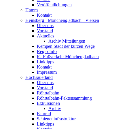
Veröffentlichungen
Hamm
Kontakt
Heinsberg - Mönchengladbach - Viersen
Über uns
Vorstand
Aktuelles
Archiv Mitteilungen
Kempen Stadt der kurzen Wege
Regio-Info
IG Fußverkehr Mönchengladbach
Linktipps
Kontakt
Impressum
Hochsauerland
Über uns
Vorstand
Röhrtalbahn
Röhrtalbahn-Faktensammlung
Exkursionen
Archiv
Fahrrad
Schieneninfrastruktur
Linktipps