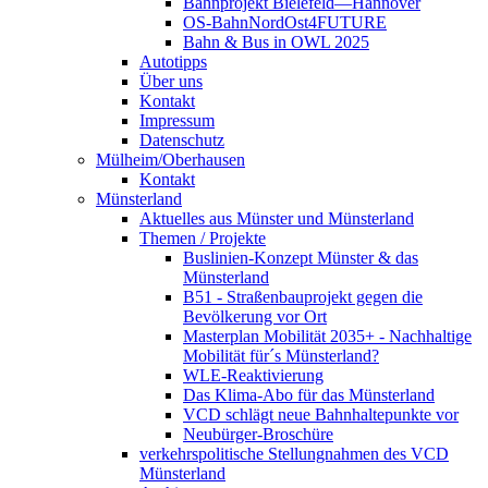
Bahnprojekt Bielefeld—Hannover
OS-BahnNordOst4FUTURE
Bahn & Bus in OWL 2025
Autotipps
Über uns
Kontakt
Impressum
Datenschutz
Mülheim/Oberhausen
Kontakt
Münsterland
Aktuelles aus Münster und Münsterland
Themen / Projekte
Buslinien-Konzept Münster & das
Münsterland
B51 - Straßenbauprojekt gegen die
Bevölkerung vor Ort
Masterplan Mobilität 2035+ - Nachhaltige
Mobilität für´s Münsterland?
WLE-Reaktivierung
Das Klima-Abo für das Münsterland
VCD schlägt neue Bahnhaltepunkte vor
Neubürger-Broschüre
verkehrspolitische Stellungnahmen des VCD
Münsterland