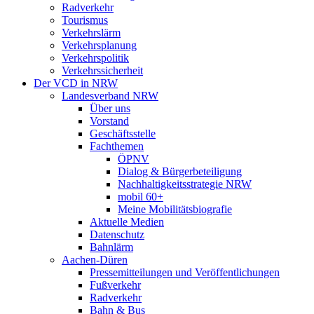
Radverkehr
Tourismus
Verkehrslärm
Verkehrsplanung
Verkehrspolitik
Verkehrssicherheit
Der VCD in NRW
Landesverband NRW
Über uns
Vorstand
Geschäftsstelle
Fachthemen
ÖPNV
Dialog & Bürgerbeteiligung
Nachhaltigkeitsstrategie NRW
mobil 60+
Meine Mobilitätsbiografie
Aktuelle Medien
Datenschutz
Bahnlärm
Aachen-Düren
Pressemitteilungen und Veröffentlichungen
Fußverkehr
Radverkehr
Bahn & Bus