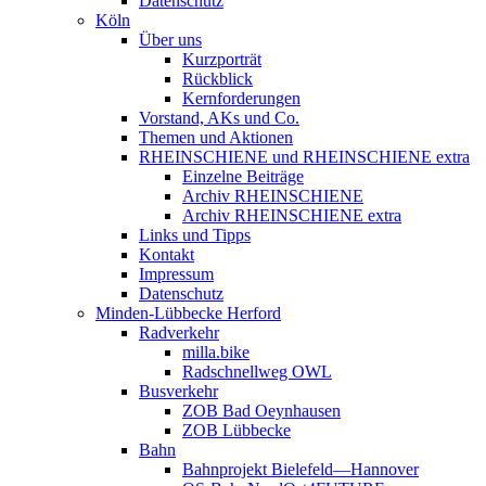
Datenschutz
Köln
Über uns
Kurzporträt
Rückblick
Kernforderungen
Vorstand, AKs und Co.
Themen und Aktionen
RHEINSCHIENE und RHEINSCHIENE extra
Einzelne Beiträge
Archiv RHEINSCHIENE
Archiv RHEINSCHIENE extra
Links und Tipps
Kontakt
Impressum
Datenschutz
Minden-Lübbecke Herford
Radverkehr
milla.bike
Radschnellweg OWL
Busverkehr
ZOB Bad Oeynhausen
ZOB Lübbecke
Bahn
Bahnprojekt Bielefeld—Hannover