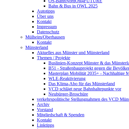
OS-BahnNordOst4FUTURE
Bahn & Bus in OWL 2025
Autotipps
Über uns
Kontakt
Impressum
Datenschutz
Mülheim/Oberhausen
Kontakt
Münsterland
Aktuelles aus Münster und Münsterland
Themen / Projekte
Buslinien-Konzept Münster & das Münsterl
B51 - Straßenbauprojekt gegen die Bevölke
Masterplan Mobilität 2035+ - Nachhaltige Mo
WLE-Reaktivierung
Das Klima-Abo für das Münsterland
VCD schlägt neue Bahnhaltepunkte vor
Neubürger-Broschüre
verkehrspolitische Stellungnahmen des VCD Müns
Archiv
Vorstand
Mitgliedschaft & Spenden
Kontakt
Linktipps