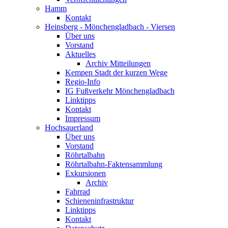
Hamm
Kontakt
Heinsberg - Mönchengladbach - Viersen
Über uns
Vorstand
Aktuelles
Archiv Mitteilungen
Kempen Stadt der kurzen Wege
Regio-Info
IG Fußverkehr Mönchengladbach
Linktipps
Kontakt
Impressum
Hochsauerland
Über uns
Vorstand
Röhrtalbahn
Röhrtalbahn-Faktensammlung
Exkursionen
Archiv
Fahrrad
Schieneninfrastruktur
Linktipps
Kontakt