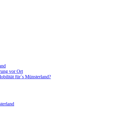
and
rung vor Ort
bilität für´s Münsterland?
terland