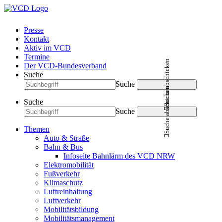
Presse
Kontakt
Aktiv im VCD
Termine
Suche abschicken
Der VCD-Bundesverband
Suche
Suche
Suche abschicken
Suche
Suche
Themen
Auto & Straße
Bahn & Bus
Infoseite Bahnlärm des VCD NRW
Elektromobilität
Fußverkehr
Klimaschutz
Luftreinhaltung
Luftverkehr
Mobilitätsbildung
Mobilitätsmanagement