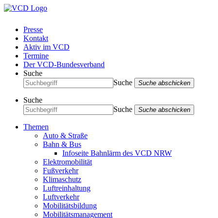
Presse
Kontakt
Aktiv im VCD
Termine
Der VCD-Bundesverband
Suche
Suche
Suche abschicken
Suche
Suche
Suche abschicken
Themen
Auto & Straße
Bahn & Bus
Infoseite Bahnlärm des VCD NRW
Elektromobilität
Fußverkehr
Klimaschutz
Luftreinhaltung
Luftverkehr
Mobilitätsbildung
Mobilitätsmanagement