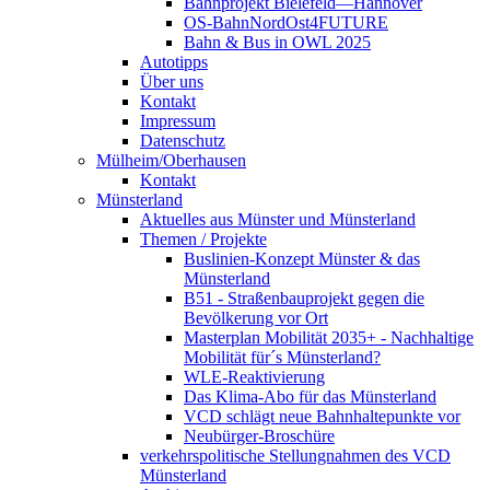
Bahnprojekt Bielefeld—Hannover
OS-BahnNordOst4FUTURE
Bahn & Bus in OWL 2025
Autotipps
Über uns
Kontakt
Impressum
Datenschutz
Mülheim/Oberhausen
Kontakt
Münsterland
Aktuelles aus Münster und Münsterland
Themen / Projekte
Buslinien-Konzept Münster & das
Münsterland
B51 - Straßenbauprojekt gegen die
Bevölkerung vor Ort
Masterplan Mobilität 2035+ - Nachhaltige
Mobilität für´s Münsterland?
WLE-Reaktivierung
Das Klima-Abo für das Münsterland
VCD schlägt neue Bahnhaltepunkte vor
Neubürger-Broschüre
verkehrspolitische Stellungnahmen des VCD
Münsterland