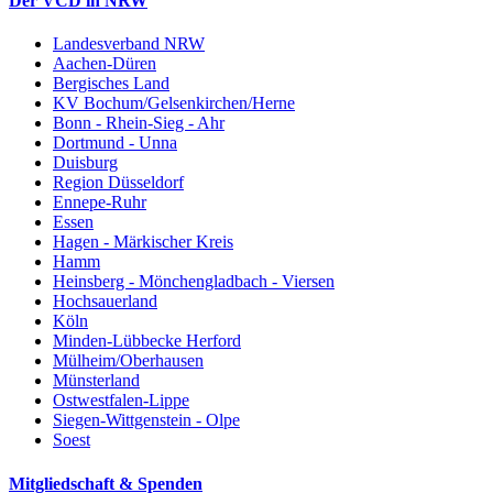
Der VCD in NRW
Landesverband NRW
Aachen-Düren
Bergisches Land
KV Bochum/Gelsenkirchen/Herne
Bonn - Rhein-Sieg - Ahr
Dortmund - Unna
Duisburg
Region Düsseldorf
Ennepe-Ruhr
Essen
Hagen - Märkischer Kreis
Hamm
Heinsberg - Mönchengladbach - Viersen
Hochsauerland
Köln
Minden-Lübbecke Herford
Mülheim/Oberhausen
Münsterland
Ostwestfalen-Lippe
Siegen-Wittgenstein - Olpe
Soest
Mitgliedschaft & Spenden