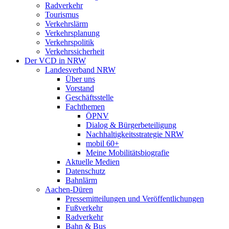
Radverkehr
Tourismus
Verkehrslärm
Verkehrsplanung
Verkehrspolitik
Verkehrssicherheit
Der VCD in NRW
Landesverband NRW
Über uns
Vorstand
Geschäftsstelle
Fachthemen
ÖPNV
Dialog & Bürgerbeteiligung
Nachhaltigkeitsstrategie NRW
mobil 60+
Meine Mobilitätsbiografie
Aktuelle Medien
Datenschutz
Bahnlärm
Aachen-Düren
Pressemitteilungen und Veröffentlichungen
Fußverkehr
Radverkehr
Bahn & Bus