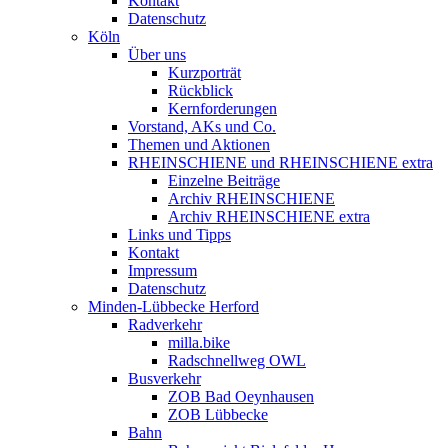
Kontakt
Datenschutz
Köln
Über uns
Kurzporträt
Rückblick
Kernforderungen
Vorstand, AKs und Co.
Themen und Aktionen
RHEINSCHIENE und RHEINSCHIENE extra
Einzelne Beiträge
Archiv RHEINSCHIENE
Archiv RHEINSCHIENE extra
Links und Tipps
Kontakt
Impressum
Datenschutz
Minden-Lübbecke Herford
Radverkehr
milla.bike
Radschnellweg OWL
Busverkehr
ZOB Bad Oeynhausen
ZOB Lübbecke
Bahn