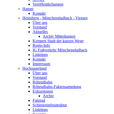
Veröffentlichungen
Hamm
Kontakt
Heinsberg - Mönchengladbach - Viersen
Über uns
Vorstand
Aktuelles
Archiv Mitteilungen
Kempen Stadt der kurzen Wege
Regio-Info
IG Fußverkehr Mönchengladbach
Linktipps
Kontakt
Impressum
Hochsauerland
Über uns
Vorstand
Röhrtalbahn
Röhrtalbahn-Faktensammlung
Exkursionen
Archiv
Fahrrad
Schieneninfrastruktur
Linktipps