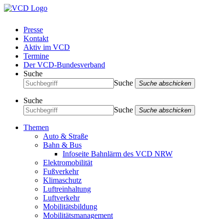
Presse
Kontakt
Aktiv im VCD
Termine
Der VCD-Bundesverband
Suche
Suche
Suche abschicken
Suche
Suche
Suche abschicken
Themen
Auto & Straße
Bahn & Bus
Infoseite Bahnlärm des VCD NRW
Elektromobilität
Fußverkehr
Klimaschutz
Luftreinhaltung
Luftverkehr
Mobilitätsbildung
Mobilitätsmanagement