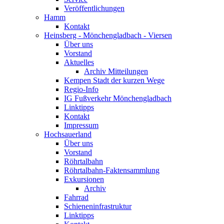
Veröffentlichungen
Hamm
Kontakt
Heinsberg - Mönchengladbach - Viersen
Über uns
Vorstand
Aktuelles
Archiv Mitteilungen
Kempen Stadt der kurzen Wege
Regio-Info
IG Fußverkehr Mönchengladbach
Linktipps
Kontakt
Impressum
Hochsauerland
Über uns
Vorstand
Röhrtalbahn
Röhrtalbahn-Faktensammlung
Exkursionen
Archiv
Fahrrad
Schieneninfrastruktur
Linktipps