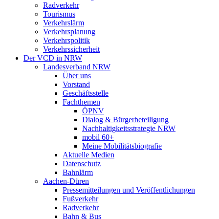
Radverkehr
Tourismus
Verkehrslärm
Verkehrsplanung
Verkehrspolitik
Verkehrssicherheit
Der VCD in NRW
Landesverband NRW
Über uns
Vorstand
Geschäftsstelle
Fachthemen
ÖPNV
Dialog & Bürgerbeteiligung
Nachhaltigkeitsstrategie NRW
mobil 60+
Meine Mobilitätsbiografie
Aktuelle Medien
Datenschutz
Bahnlärm
Aachen-Düren
Pressemitteilungen und Veröffentlichungen
Fußverkehr
Radverkehr
Bahn & Bus