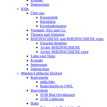
Kontakt
Datenschutz
Köln
Über uns
Kurzporträt
Rückblick
Kernforderungen
Vorstand, AKs und Co.
Themen und Aktionen
RHEINSCHIENE und RHEINSCHIENE extra
Einzelne Beiträge
Archiv RHEINSCHIENE
Archiv RHEINSCHIENE extra
Links und Tipps
Kontakt
Impressum
Datenschutz
Minden-Lübbecke Herford
Radverkehr
milla.bike
Radschnellweg OWL
Busverkehr
ZOB Bad Oeynhausen
ZOB Lübbecke
Bahn