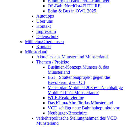
Bahnprojekt Bielefeld—Hannover
OS-BahnNordOst4FUTURE
Bahn & Bus in OWL 2025
Autotipps
Über uns
Kontakt
Impressum
Datenschutz
Mülheim/Oberhausen
Kontakt
Münsterland
Aktuelles aus Münster und Münsterland
Themen / Projekte
Buslinien-Konzept Münster & das
Münsterland
B51 - Straßenbauprojekt gegen die
Bevölkerung vor Ort
Masterplan Mobilität 2035+ - Nachhaltige
Mobilität für´s Münsterland?
WLE-Reaktivierung
Das Klima-Abo für das Münsterland
VCD schlägt neue Bahnhaltepunkte vor
Neubürger-Broschüre
verkehrspolitische Stellungnahmen des VCD
Münsterland