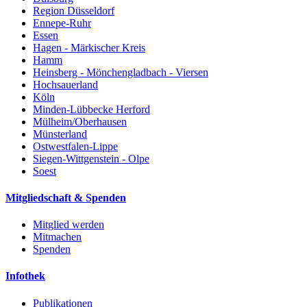
Region Düsseldorf
Ennepe-Ruhr
Essen
Hagen - Märkischer Kreis
Hamm
Heinsberg - Mönchengladbach - Viersen
Hochsauerland
Köln
Minden-Lübbecke Herford
Mülheim/Oberhausen
Münsterland
Ostwestfalen-Lippe
Siegen-Wittgenstein - Olpe
Soest
Mitgliedschaft & Spenden
Mitglied werden
Mitmachen
Spenden
Infothek
Publikationen