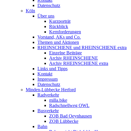
Kontakt
Datenschutz
Köln
Über uns
Kurzporträt
Rückblick
Kernforderungen
Vorstand, AKs und Co.
Themen und Aktionen
RHEINSCHIENE und RHEINSCHIENE extra
Einzelne Beiträge
Archiv RHEINSCHIENE
Archiv RHEINSCHIENE extra
Links und Tipps
Kontakt
Impressum
Datenschutz
Minden-Lübbecke Herford
Radverkehr
milla.bike
Radschnellweg OWL
Busverkehr
ZOB Bad Oeynhausen
ZOB Lübbecke
Bahn