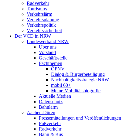
Radverkehr
Tourismus
Verkehrslärm
Verkehrsplanung
Verkehrspolitik
Verkehrssicherheit
Der VCD in NRW
Landesverband NRW
Über uns
Vorstand
Geschäftsstelle
Fachthemen
ÖPNV
Dialog & Bürgerbeteiligung
Nachhaltigkeitsstrategie NRW
mobil 60+
Meine Mobilitätsbiografie
Aktuelle Medien
Datenschutz
Bahnlärm
Aachen-Düren
Pressemitteilungen und Veröffentlichungen
Fußverkehr
Radverkehr
Bahn & Bus