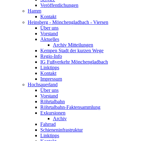
Veröffentlichungen
Hamm
Kontakt
Heinsberg - Mönchengladbach - Viersen
Über uns
Vorstand
Aktuelles
Archiv Mitteilungen
Kempen Stadt der kurzen Wege
Regio-Info
IG Fußverkehr Mönchengladbach
Linktipps
Kontakt
Impressum
Hochsauerland
Über uns
Vorstand
Röhrtalbahn
Röhrtalbahn-Faktensammlung
Exkursionen
Archiv
Fahrrad
Schieneninfrastruktur
Linktipps