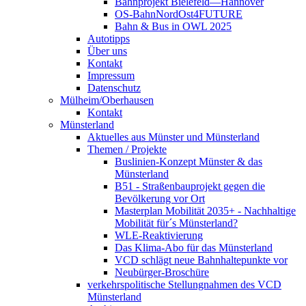
Bahnprojekt Bielefeld—Hannover
OS-BahnNordOst4FUTURE
Bahn & Bus in OWL 2025
Autotipps
Über uns
Kontakt
Impressum
Datenschutz
Mülheim/Oberhausen
Kontakt
Münsterland
Aktuelles aus Münster und Münsterland
Themen / Projekte
Buslinien-Konzept Münster & das
Münsterland
B51 - Straßenbauprojekt gegen die
Bevölkerung vor Ort
Masterplan Mobilität 2035+ - Nachhaltige
Mobilität für´s Münsterland?
WLE-Reaktivierung
Das Klima-Abo für das Münsterland
VCD schlägt neue Bahnhaltepunkte vor
Neubürger-Broschüre
verkehrspolitische Stellungnahmen des VCD
Münsterland