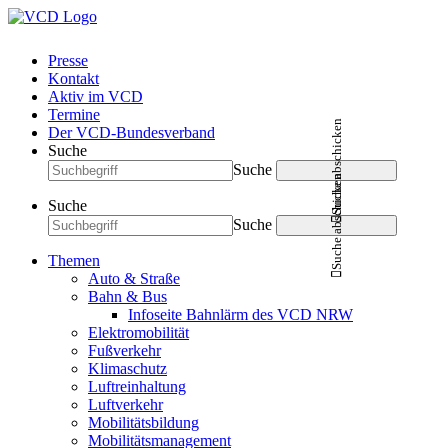
Presse
Kontakt
Aktiv im VCD
Termine
Suche abschicken
Der VCD-Bundesverband
Suche
Suche
Suche abschicken
Suche
Suche
Themen
Auto & Straße
Bahn & Bus
Infoseite Bahnlärm des VCD NRW
Elektromobilität
Fußverkehr
Klimaschutz
Luftreinhaltung
Luftverkehr
Mobilitätsbildung
Mobilitätsmanagement