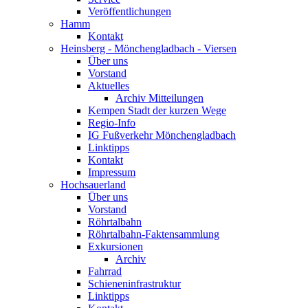
Veröffentlichungen
Hamm
Kontakt
Heinsberg - Mönchengladbach - Viersen
Über uns
Vorstand
Aktuelles
Archiv Mitteilungen
Kempen Stadt der kurzen Wege
Regio-Info
IG Fußverkehr Mönchengladbach
Linktipps
Kontakt
Impressum
Hochsauerland
Über uns
Vorstand
Röhrtalbahn
Röhrtalbahn-Faktensammlung
Exkursionen
Archiv
Fahrrad
Schieneninfrastruktur
Linktipps