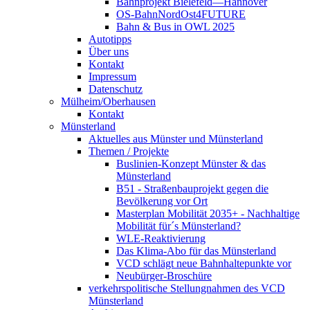
Bahnprojekt Bielefeld—Hannover
OS-BahnNordOst4FUTURE
Bahn & Bus in OWL 2025
Autotipps
Über uns
Kontakt
Impressum
Datenschutz
Mülheim/Oberhausen
Kontakt
Münsterland
Aktuelles aus Münster und Münsterland
Themen / Projekte
Buslinien-Konzept Münster & das
Münsterland
B51 - Straßenbauprojekt gegen die
Bevölkerung vor Ort
Masterplan Mobilität 2035+ - Nachhaltige
Mobilität für´s Münsterland?
WLE-Reaktivierung
Das Klima-Abo für das Münsterland
VCD schlägt neue Bahnhaltepunkte vor
Neubürger-Broschüre
verkehrspolitische Stellungnahmen des VCD
Münsterland