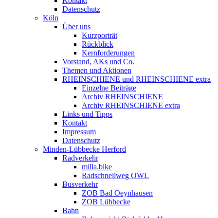
Kontakt
Datenschutz
Köln
Über uns
Kurzporträt
Rückblick
Kernforderungen
Vorstand, AKs und Co.
Themen und Aktionen
RHEINSCHIENE und RHEINSCHIENE extra
Einzelne Beiträge
Archiv RHEINSCHIENE
Archiv RHEINSCHIENE extra
Links und Tipps
Kontakt
Impressum
Datenschutz
Minden-Lübbecke Herford
Radverkehr
milla.bike
Radschnellweg OWL
Busverkehr
ZOB Bad Oeynhausen
ZOB Lübbecke
Bahn