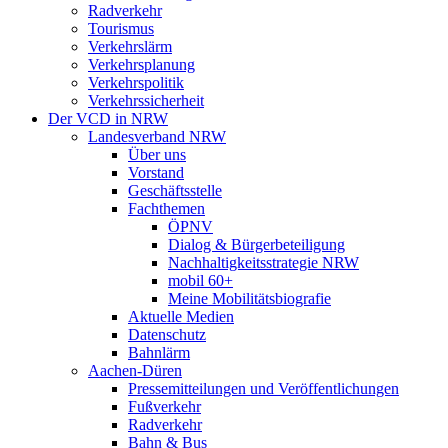
Radverkehr
Tourismus
Verkehrslärm
Verkehrsplanung
Verkehrspolitik
Verkehrssicherheit
Der VCD in NRW
Landesverband NRW
Über uns
Vorstand
Geschäftsstelle
Fachthemen
ÖPNV
Dialog & Bürgerbeteiligung
Nachhaltigkeitsstrategie NRW
mobil 60+
Meine Mobilitätsbiografie
Aktuelle Medien
Datenschutz
Bahnlärm
Aachen-Düren
Pressemitteilungen und Veröffentlichungen
Fußverkehr
Radverkehr
Bahn & Bus