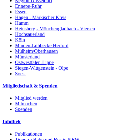
Region Düsseldorf
Ennepe-Ruhr
Essen
Hagen - Märkischer Kreis
Hamm
Heinsberg - Mönchengladbach - Viersen
Hochsauerland
Köln
Minden-Lübbecke Herford
Mülheim/Oberhausen
Münsterland
Ostwestfalen-Lippe
Siegen-Wittgenstein - Olpe
Soest
Mitgliedschaft & Spenden
Mitglied werden
Mitmachen
Spenden
Infothek
Publikationen
Tipps zu Bahn und Bus in NRW