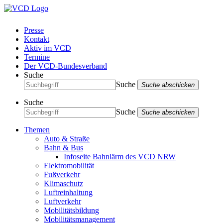
Presse
Kontakt
Aktiv im VCD
Termine
Der VCD-Bundesverband
Suche
Suche
Suche abschicken
Suche
Suche
Suche abschicken
Themen
Auto & Straße
Bahn & Bus
Infoseite Bahnlärm des VCD NRW
Elektromobilität
Fußverkehr
Klimaschutz
Luftreinhaltung
Luftverkehr
Mobilitätsbildung
Mobilitätsmanagement