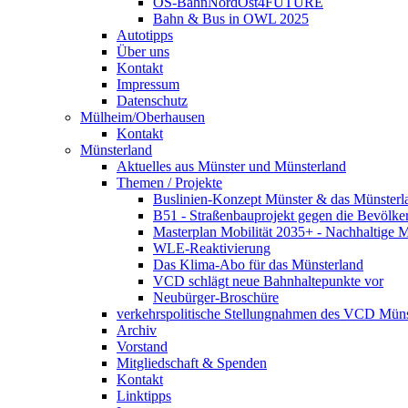
OS-BahnNordOst4FUTURE
Bahn & Bus in OWL 2025
Autotipps
Über uns
Kontakt
Impressum
Datenschutz
Mülheim/Oberhausen
Kontakt
Münsterland
Aktuelles aus Münster und Münsterland
Themen / Projekte
Buslinien-Konzept Münster & das Münsterl
B51 - Straßenbauprojekt gegen die Bevölke
Masterplan Mobilität 2035+ - Nachhaltige Mo
WLE-Reaktivierung
Das Klima-Abo für das Münsterland
VCD schlägt neue Bahnhaltepunkte vor
Neubürger-Broschüre
verkehrspolitische Stellungnahmen des VCD Müns
Archiv
Vorstand
Mitgliedschaft & Spenden
Kontakt
Linktipps