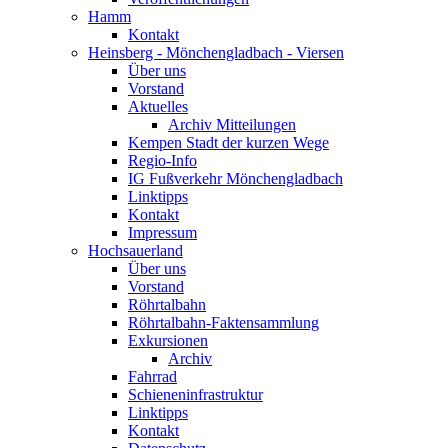
Hamm
Kontakt
Heinsberg - Mönchengladbach - Viersen
Über uns
Vorstand
Aktuelles
Archiv Mitteilungen
Kempen Stadt der kurzen Wege
Regio-Info
IG Fußverkehr Mönchengladbach
Linktipps
Kontakt
Impressum
Hochsauerland
Über uns
Vorstand
Röhrtalbahn
Röhrtalbahn-Faktensammlung
Exkursionen
Archiv
Fahrrad
Schieneninfrastruktur
Linktipps
Kontakt