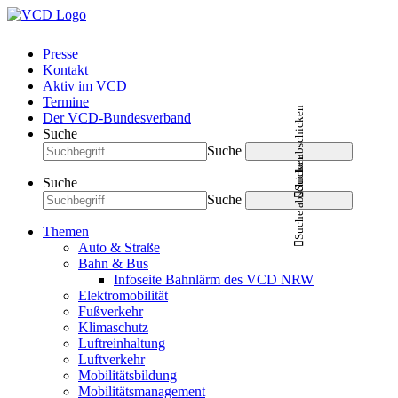
Presse
Kontakt
Aktiv im VCD
Termine
Suche abschicken
Der VCD-Bundesverband
Suche
Suche
Suche abschicken
Suche
Suche
Themen
Auto & Straße
Bahn & Bus
Infoseite Bahnlärm des VCD NRW
Elektromobilität
Fußverkehr
Klimaschutz
Luftreinhaltung
Luftverkehr
Mobilitätsbildung
Mobilitätsmanagement