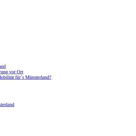
and
rung vor Ort
bilität für´s Münsterland?
terland