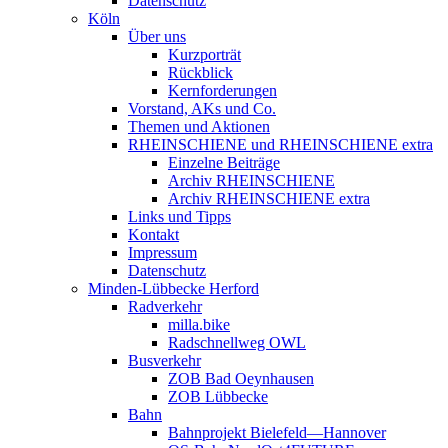
Datenschutz
Köln
Über uns
Kurzporträt
Rückblick
Kernforderungen
Vorstand, AKs und Co.
Themen und Aktionen
RHEINSCHIENE und RHEINSCHIENE extra
Einzelne Beiträge
Archiv RHEINSCHIENE
Archiv RHEINSCHIENE extra
Links und Tipps
Kontakt
Impressum
Datenschutz
Minden-Lübbecke Herford
Radverkehr
milla.bike
Radschnellweg OWL
Busverkehr
ZOB Bad Oeynhausen
ZOB Lübbecke
Bahn
Bahnprojekt Bielefeld—Hannover