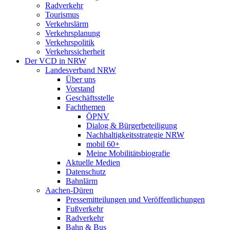
Radverkehr
Tourismus
Verkehrslärm
Verkehrsplanung
Verkehrspolitik
Verkehrssicherheit
Der VCD in NRW
Landesverband NRW
Über uns
Vorstand
Geschäftsstelle
Fachthemen
ÖPNV
Dialog & Bürgerbeteiligung
Nachhaltigkeitsstrategie NRW
mobil 60+
Meine Mobilitätsbiografie
Aktuelle Medien
Datenschutz
Bahnlärm
Aachen-Düren
Pressemitteilungen und Veröffentlichungen
Fußverkehr
Radverkehr
Bahn & Bus