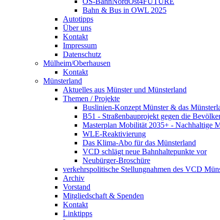
OS-BahnNordOst4FUTURE
Bahn & Bus in OWL 2025
Autotipps
Über uns
Kontakt
Impressum
Datenschutz
Mülheim/Oberhausen
Kontakt
Münsterland
Aktuelles aus Münster und Münsterland
Themen / Projekte
Buslinien-Konzept Münster & das Münsterl
B51 - Straßenbauprojekt gegen die Bevölke
Masterplan Mobilität 2035+ - Nachhaltige Mo
WLE-Reaktivierung
Das Klima-Abo für das Münsterland
VCD schlägt neue Bahnhaltepunkte vor
Neubürger-Broschüre
verkehrspolitische Stellungnahmen des VCD Müns
Archiv
Vorstand
Mitgliedschaft & Spenden
Kontakt
Linktipps