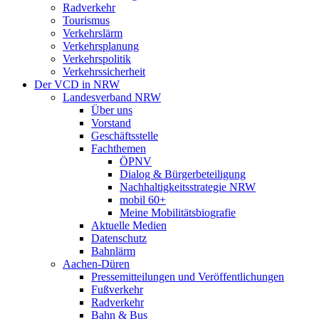
Radverkehr
Tourismus
Verkehrslärm
Verkehrsplanung
Verkehrspolitik
Verkehrssicherheit
Der VCD in NRW
Landesverband NRW
Über uns
Vorstand
Geschäftsstelle
Fachthemen
ÖPNV
Dialog & Bürgerbeteiligung
Nachhaltigkeitsstrategie NRW
mobil 60+
Meine Mobilitätsbiografie
Aktuelle Medien
Datenschutz
Bahnlärm
Aachen-Düren
Pressemitteilungen und Veröffentlichungen
Fußverkehr
Radverkehr
Bahn & Bus