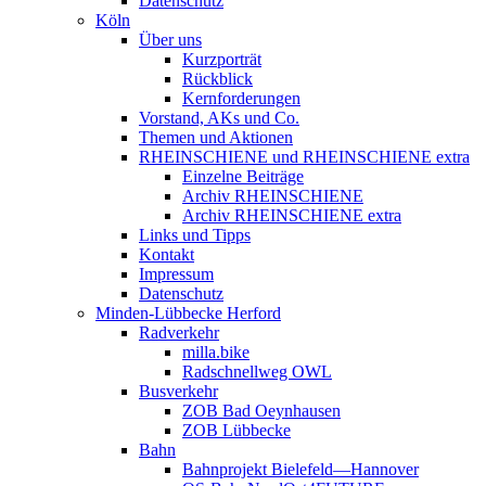
Datenschutz
Köln
Über uns
Kurzporträt
Rückblick
Kernforderungen
Vorstand, AKs und Co.
Themen und Aktionen
RHEINSCHIENE und RHEINSCHIENE extra
Einzelne Beiträge
Archiv RHEINSCHIENE
Archiv RHEINSCHIENE extra
Links und Tipps
Kontakt
Impressum
Datenschutz
Minden-Lübbecke Herford
Radverkehr
milla.bike
Radschnellweg OWL
Busverkehr
ZOB Bad Oeynhausen
ZOB Lübbecke
Bahn
Bahnprojekt Bielefeld—Hannover