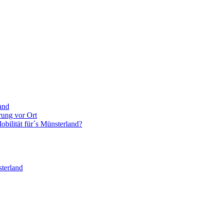
and
rung vor Ort
bilität für´s Münsterland?
terland