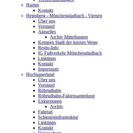
Hamm
Kontakt
Heinsberg - Mönchengladbach - Viersen
Über uns
Vorstand
Aktuelles
Archiv Mitteilungen
Kempen Stadt der kurzen Wege
Regio-Info
IG Fußverkehr Mönchengladbach
Linktipps
Kontakt
Impressum
Hochsauerland
Über uns
Vorstand
Röhrtalbahn
Röhrtalbahn-Faktensammlung
Exkursionen
Archiv
Fahrrad
Schieneninfrastruktur
Linktipps
Kontakt