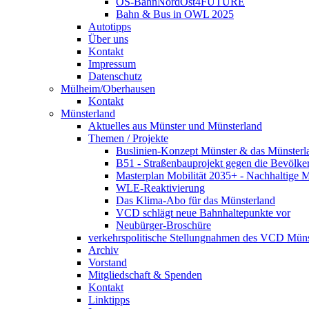
OS-BahnNordOst4FUTURE
Bahn & Bus in OWL 2025
Autotipps
Über uns
Kontakt
Impressum
Datenschutz
Mülheim/Oberhausen
Kontakt
Münsterland
Aktuelles aus Münster und Münsterland
Themen / Projekte
Buslinien-Konzept Münster & das Münsterl
B51 - Straßenbauprojekt gegen die Bevölke
Masterplan Mobilität 2035+ - Nachhaltige Mo
WLE-Reaktivierung
Das Klima-Abo für das Münsterland
VCD schlägt neue Bahnhaltepunkte vor
Neubürger-Broschüre
verkehrspolitische Stellungnahmen des VCD Müns
Archiv
Vorstand
Mitgliedschaft & Spenden
Kontakt
Linktipps