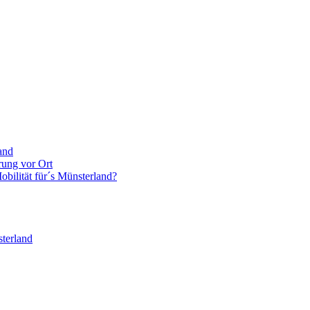
and
rung vor Ort
bilität für´s Münsterland?
terland