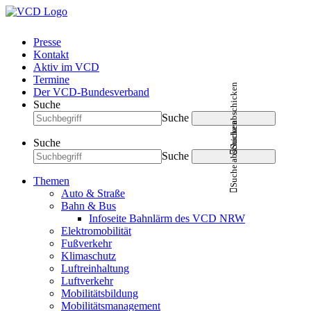
Presse
Kontakt
Aktiv im VCD
Termine
Suche abschicken
Der VCD-Bundesverband
Suche
Suche
Suche abschicken
Suche
Suche
Themen
Auto & Straße
Bahn & Bus
Infoseite Bahnlärm des VCD NRW
Elektromobilität
Fußverkehr
Klimaschutz
Luftreinhaltung
Luftverkehr
Mobilitätsbildung
Mobilitätsmanagement