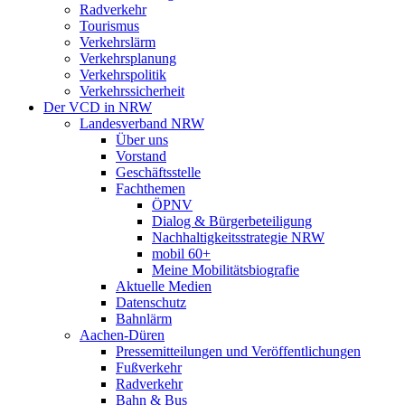
Radverkehr
Tourismus
Verkehrslärm
Verkehrsplanung
Verkehrspolitik
Verkehrssicherheit
Der VCD in NRW
Landesverband NRW
Über uns
Vorstand
Geschäftsstelle
Fachthemen
ÖPNV
Dialog & Bürgerbeteiligung
Nachhaltigkeitsstrategie NRW
mobil 60+
Meine Mobilitätsbiografie
Aktuelle Medien
Datenschutz
Bahnlärm
Aachen-Düren
Pressemitteilungen und Veröffentlichungen
Fußverkehr
Radverkehr
Bahn & Bus