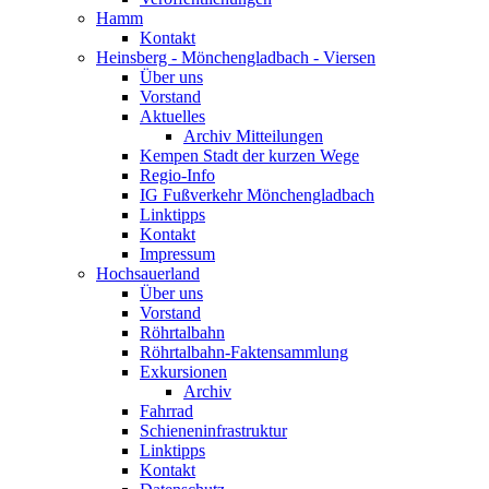
Hamm
Kontakt
Heinsberg - Mönchengladbach - Viersen
Über uns
Vorstand
Aktuelles
Archiv Mitteilungen
Kempen Stadt der kurzen Wege
Regio-Info
IG Fußverkehr Mönchengladbach
Linktipps
Kontakt
Impressum
Hochsauerland
Über uns
Vorstand
Röhrtalbahn
Röhrtalbahn-Faktensammlung
Exkursionen
Archiv
Fahrrad
Schieneninfrastruktur
Linktipps
Kontakt