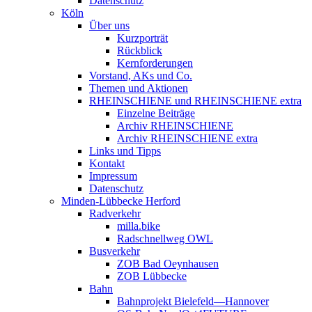
Datenschutz
Köln
Über uns
Kurzporträt
Rückblick
Kernforderungen
Vorstand, AKs und Co.
Themen und Aktionen
RHEINSCHIENE und RHEINSCHIENE extra
Einzelne Beiträge
Archiv RHEINSCHIENE
Archiv RHEINSCHIENE extra
Links und Tipps
Kontakt
Impressum
Datenschutz
Minden-Lübbecke Herford
Radverkehr
milla.bike
Radschnellweg OWL
Busverkehr
ZOB Bad Oeynhausen
ZOB Lübbecke
Bahn
Bahnprojekt Bielefeld—Hannover