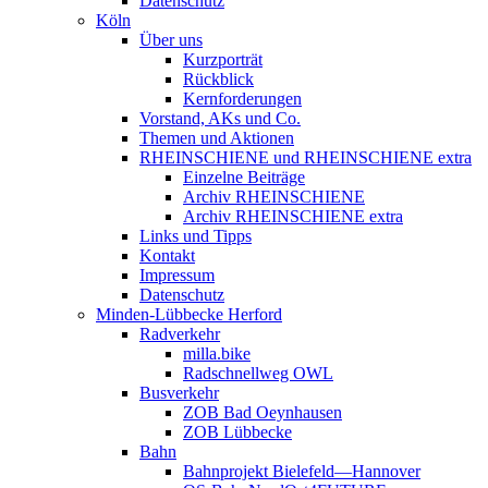
Datenschutz
Köln
Über uns
Kurzporträt
Rückblick
Kernforderungen
Vorstand, AKs und Co.
Themen und Aktionen
RHEINSCHIENE und RHEINSCHIENE extra
Einzelne Beiträge
Archiv RHEINSCHIENE
Archiv RHEINSCHIENE extra
Links und Tipps
Kontakt
Impressum
Datenschutz
Minden-Lübbecke Herford
Radverkehr
milla.bike
Radschnellweg OWL
Busverkehr
ZOB Bad Oeynhausen
ZOB Lübbecke
Bahn
Bahnprojekt Bielefeld—Hannover