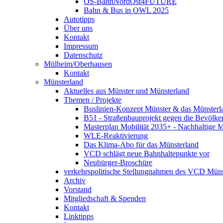
OS-BahnNordOst4FUTURE
Bahn & Bus in OWL 2025
Autotipps
Über uns
Kontakt
Impressum
Datenschutz
Mülheim/Oberhausen
Kontakt
Münsterland
Aktuelles aus Münster und Münsterland
Themen / Projekte
Buslinien-Konzept Münster & das Münsterl
B51 - Straßenbauprojekt gegen die Bevölke
Masterplan Mobilität 2035+ - Nachhaltige Mo
WLE-Reaktivierung
Das Klima-Abo für das Münsterland
VCD schlägt neue Bahnhaltepunkte vor
Neubürger-Broschüre
verkehrspolitische Stellungnahmen des VCD Müns
Archiv
Vorstand
Mitgliedschaft & Spenden
Kontakt
Linktipps