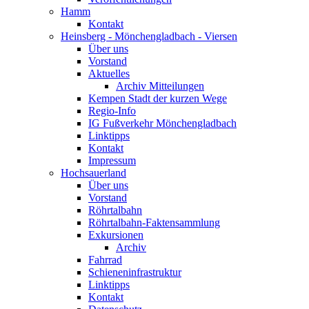
Hamm
Kontakt
Heinsberg - Mönchengladbach - Viersen
Über uns
Vorstand
Aktuelles
Archiv Mitteilungen
Kempen Stadt der kurzen Wege
Regio-Info
IG Fußverkehr Mönchengladbach
Linktipps
Kontakt
Impressum
Hochsauerland
Über uns
Vorstand
Röhrtalbahn
Röhrtalbahn-Faktensammlung
Exkursionen
Archiv
Fahrrad
Schieneninfrastruktur
Linktipps
Kontakt