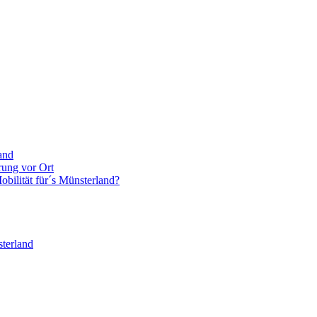
and
rung vor Ort
bilität für´s Münsterland?
terland