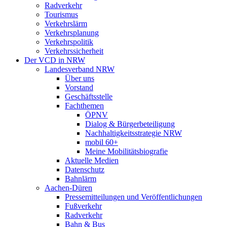
Radverkehr
Tourismus
Verkehrslärm
Verkehrsplanung
Verkehrspolitik
Verkehrssicherheit
Der VCD in NRW
Landesverband NRW
Über uns
Vorstand
Geschäftsstelle
Fachthemen
ÖPNV
Dialog & Bürgerbeteiligung
Nachhaltigkeitsstrategie NRW
mobil 60+
Meine Mobilitätsbiografie
Aktuelle Medien
Datenschutz
Bahnlärm
Aachen-Düren
Pressemitteilungen und Veröffentlichungen
Fußverkehr
Radverkehr
Bahn & Bus