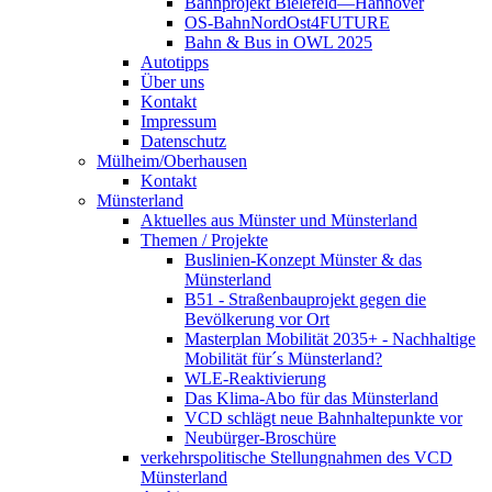
Bahnprojekt Bielefeld—Hannover
OS-BahnNordOst4FUTURE
Bahn & Bus in OWL 2025
Autotipps
Über uns
Kontakt
Impressum
Datenschutz
Mülheim/Oberhausen
Kontakt
Münsterland
Aktuelles aus Münster und Münsterland
Themen / Projekte
Buslinien-Konzept Münster & das
Münsterland
B51 - Straßenbauprojekt gegen die
Bevölkerung vor Ort
Masterplan Mobilität 2035+ - Nachhaltige
Mobilität für´s Münsterland?
WLE-Reaktivierung
Das Klima-Abo für das Münsterland
VCD schlägt neue Bahnhaltepunkte vor
Neubürger-Broschüre
verkehrspolitische Stellungnahmen des VCD
Münsterland