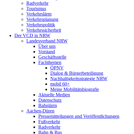
Radverkehr
Tourismus
Verkehrslärm
Verkehrsplanung
Verkehrspolitik
Verkehrssicherheit
Der VCD in NRW
Landesverband NRW
Über uns
Vorstand
Geschäftsstelle
Fachthemen
ÖPNV
Dialog & Bürgerbeteiligung
Nachhaltigkeitsstrategie NRW
mobil 60+
Meine Mobilitätsbiografie
Aktuelle Medien
Datenschutz
Bahnlärm
Aachen-Düren
Pressemitteilungen und Veröffentlichungen
Fußverkehr
Radverkehr
Bahn & Bus