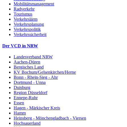
Mobilitätsmanagement
Radverkehr
Tourismus
Verkehrslärm
Verkehrsplanung
Verkehrspolitik
Verkehrssicherheit
Der VCD in NRW
Landesverband NRW
Aachen-Düren
Bergisches Land
KV Bochum/Gelsenkirchen/Herne
Bonn - Rhein-Sieg - Ahr
Dortmund - Unna
Duisburg
Region Düsseldorf
Ennepe-Ruhr
Essen
Hagen - Märkischer Kreis
Hamm
Heinsberg - Mönchengladbach - Viersen
Hochsauerland