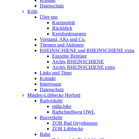
Kontakt
Datenschutz
Köln
Über uns
Kurzporträt
Rückblick
Kernforderungen
Vorstand, AKs und Co.
Themen und Aktionen
RHEINSCHIENE und RHEINSCHIENE extra
Einzelne Beiträge
Archiv RHEINSCHIENE
Archiv RHEINSCHIENE extra
Links und Tipps
Kontakt
Impressum
Datenschutz
Minden-Lübbecke Herford
Radverkehr
milla.bike
Radschnellweg OWL
Busverkehr
ZOB Bad Oeynhausen
ZOB Lübbecke
Bahn