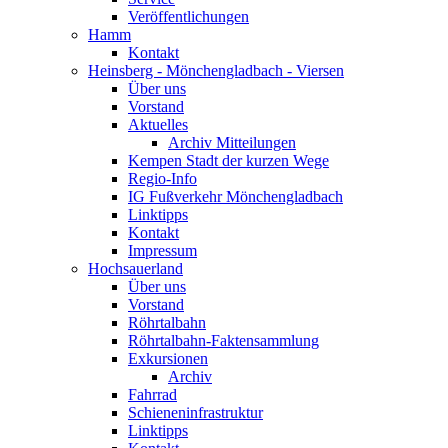
Veröffentlichungen
Hamm
Kontakt
Heinsberg - Mönchengladbach - Viersen
Über uns
Vorstand
Aktuelles
Archiv Mitteilungen
Kempen Stadt der kurzen Wege
Regio-Info
IG Fußverkehr Mönchengladbach
Linktipps
Kontakt
Impressum
Hochsauerland
Über uns
Vorstand
Röhrtalbahn
Röhrtalbahn-Faktensammlung
Exkursionen
Archiv
Fahrrad
Schieneninfrastruktur
Linktipps