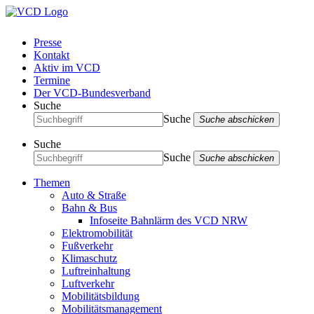
Presse
Kontakt
Aktiv im VCD
Termine
Der VCD-Bundesverband
Suche
Suche
Suche abschicken
Suche
Suche
Suche abschicken
Themen
Auto & Straße
Bahn & Bus
Infoseite Bahnlärm des VCD NRW
Elektromobilität
Fußverkehr
Klimaschutz
Luftreinhaltung
Luftverkehr
Mobilitätsbildung
Mobilitätsmanagement