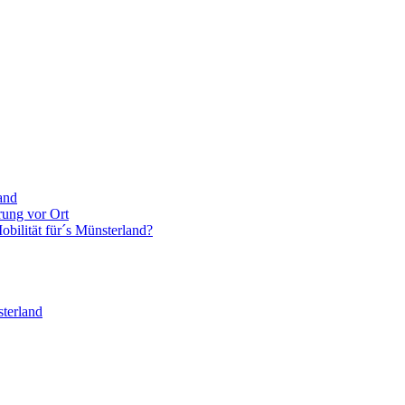
and
rung vor Ort
bilität für´s Münsterland?
terland