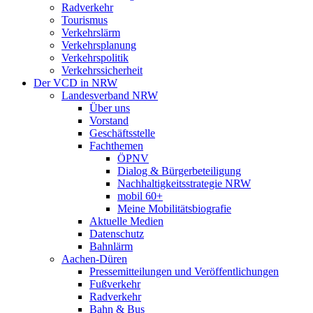
Radverkehr
Tourismus
Verkehrslärm
Verkehrsplanung
Verkehrspolitik
Verkehrssicherheit
Der VCD in NRW
Landesverband NRW
Über uns
Vorstand
Geschäftsstelle
Fachthemen
ÖPNV
Dialog & Bürgerbeteiligung
Nachhaltigkeitsstrategie NRW
mobil 60+
Meine Mobilitätsbiografie
Aktuelle Medien
Datenschutz
Bahnlärm
Aachen-Düren
Pressemitteilungen und Veröffentlichungen
Fußverkehr
Radverkehr
Bahn & Bus