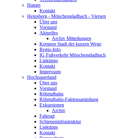
Hamm
Kontakt
Heinsberg - Mönchengladbach - Viersen
Über uns
Vorstand
Aktuelles
Archiv Mitteilungen
Kempen Stadt der kurzen Wege
Regio-Info
IG Fußverkehr Mönchengladbach
Linktipps
Kontakt
Impressum
Hochsauerland
Über uns
Vorstand
Röhrtalbahn
Röhrtalbahn-Faktensammlung
Exkursionen
Archiv
Fahrrad
Schieneninfrastruktur
Linktipps
Kontakt