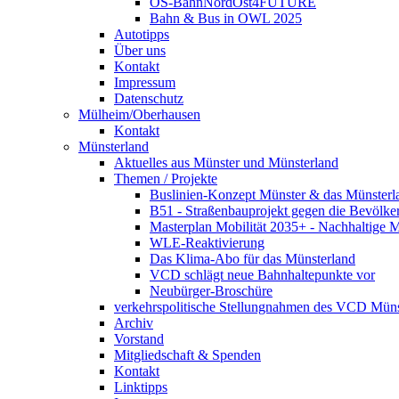
OS-BahnNordOst4FUTURE
Bahn & Bus in OWL 2025
Autotipps
Über uns
Kontakt
Impressum
Datenschutz
Mülheim/Oberhausen
Kontakt
Münsterland
Aktuelles aus Münster und Münsterland
Themen / Projekte
Buslinien-Konzept Münster & das Münsterl
B51 - Straßenbauprojekt gegen die Bevölke
Masterplan Mobilität 2035+ - Nachhaltige Mo
WLE-Reaktivierung
Das Klima-Abo für das Münsterland
VCD schlägt neue Bahnhaltepunkte vor
Neubürger-Broschüre
verkehrspolitische Stellungnahmen des VCD Müns
Archiv
Vorstand
Mitgliedschaft & Spenden
Kontakt
Linktipps