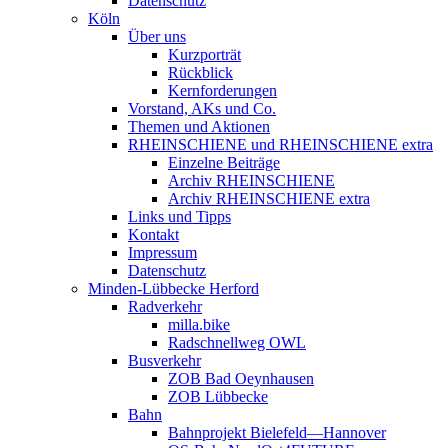
Datenschutz
Köln
Über uns
Kurzporträt
Rückblick
Kernforderungen
Vorstand, AKs und Co.
Themen und Aktionen
RHEINSCHIENE und RHEINSCHIENE extra
Einzelne Beiträge
Archiv RHEINSCHIENE
Archiv RHEINSCHIENE extra
Links und Tipps
Kontakt
Impressum
Datenschutz
Minden-Lübbecke Herford
Radverkehr
milla.bike
Radschnellweg OWL
Busverkehr
ZOB Bad Oeynhausen
ZOB Lübbecke
Bahn
Bahnprojekt Bielefeld—Hannover