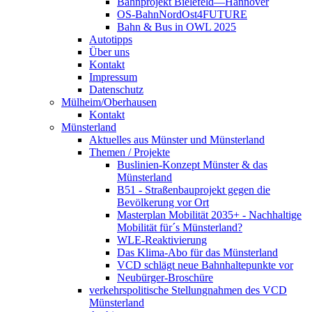
Bahnprojekt Bielefeld—Hannover
OS-BahnNordOst4FUTURE
Bahn & Bus in OWL 2025
Autotipps
Über uns
Kontakt
Impressum
Datenschutz
Mülheim/Oberhausen
Kontakt
Münsterland
Aktuelles aus Münster und Münsterland
Themen / Projekte
Buslinien-Konzept Münster & das
Münsterland
B51 - Straßenbauprojekt gegen die
Bevölkerung vor Ort
Masterplan Mobilität 2035+ - Nachhaltige
Mobilität für´s Münsterland?
WLE-Reaktivierung
Das Klima-Abo für das Münsterland
VCD schlägt neue Bahnhaltepunkte vor
Neubürger-Broschüre
verkehrspolitische Stellungnahmen des VCD
Münsterland