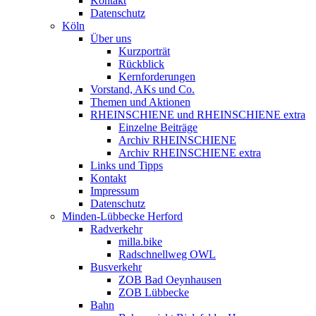
Kontakt
Datenschutz
Köln
Über uns
Kurzporträt
Rückblick
Kernforderungen
Vorstand, AKs und Co.
Themen und Aktionen
RHEINSCHIENE und RHEINSCHIENE extra
Einzelne Beiträge
Archiv RHEINSCHIENE
Archiv RHEINSCHIENE extra
Links und Tipps
Kontakt
Impressum
Datenschutz
Minden-Lübbecke Herford
Radverkehr
milla.bike
Radschnellweg OWL
Busverkehr
ZOB Bad Oeynhausen
ZOB Lübbecke
Bahn