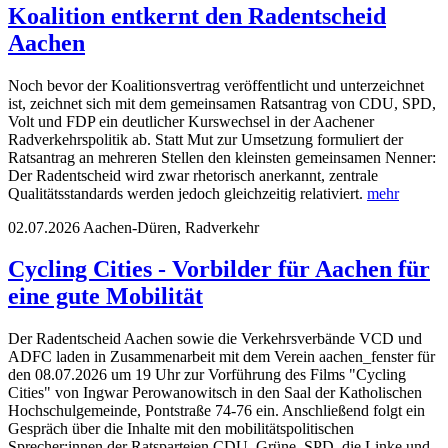
Koalition entkernt den Radentscheid
Aachen
Noch bevor der Koalitionsvertrag veröffentlicht und unterzeichnet
ist, zeichnet sich mit dem gemeinsamen Ratsantrag von CDU, SPD,
Volt und FDP ein deutlicher Kurswechsel in der Aachener
Radverkehrspolitik ab. Statt Mut zur Umsetzung formuliert der
Ratsantrag an mehreren Stellen den kleinsten gemeinsamen Nenner:
Der Radentscheid wird zwar rhetorisch anerkannt, zentrale
Qualitätsstandards werden jedoch gleichzeitig relativiert.
mehr
02.07.2026
Aachen-Düren, Radverkehr
Cycling Cities - Vorbilder für Aachen für
eine gute Mobilität
Der Radentscheid Aachen sowie die Verkehrsverbände VCD und
ADFC laden in Zusammenarbeit mit dem Verein aachen_fenster für
den 08.07.2026 um 19 Uhr zur Vorführung des Films "Cycling
Cities" von Ingwar Perowanowitsch in den Saal der Katholischen
Hochschulgemeinde, Pontstraße 74-76 ein. Anschließend folgt ein
Gespräch über die Inhalte mit den mobilitätspolitischen
Sprecher:innen der Ratsparteien CDU, Grüne, SPD, die Linke und