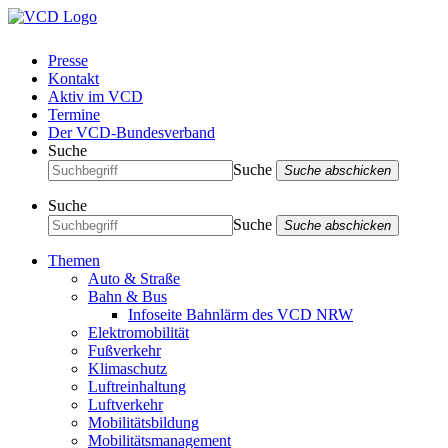
Presse
Kontakt
Aktiv im VCD
Termine
Der VCD-Bundesverband
Suche
Suche
Suche abschicken
Suche
Suche
Suche abschicken
Themen
Auto & Straße
Bahn & Bus
Infoseite Bahnlärm des VCD NRW
Elektromobilität
Fußverkehr
Klimaschutz
Luftreinhaltung
Luftverkehr
Mobilitätsbildung
Mobilitätsmanagement