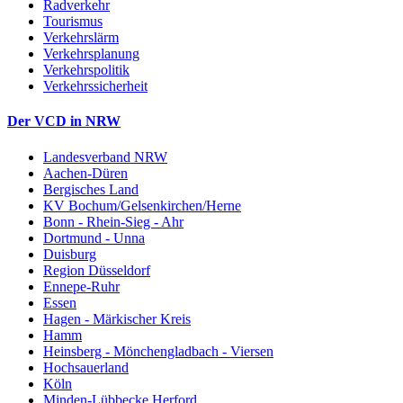
Radverkehr
Tourismus
Verkehrslärm
Verkehrsplanung
Verkehrspolitik
Verkehrssicherheit
Der VCD in NRW
Landesverband NRW
Aachen-Düren
Bergisches Land
KV Bochum/Gelsenkirchen/Herne
Bonn - Rhein-Sieg - Ahr
Dortmund - Unna
Duisburg
Region Düsseldorf
Ennepe-Ruhr
Essen
Hagen - Märkischer Kreis
Hamm
Heinsberg - Mönchengladbach - Viersen
Hochsauerland
Köln
Minden-Lübbecke Herford