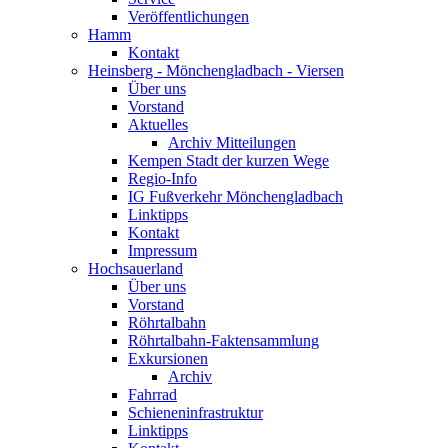
Veröffentlichungen
Hamm
Kontakt
Heinsberg - Mönchengladbach - Viersen
Über uns
Vorstand
Aktuelles
Archiv Mitteilungen
Kempen Stadt der kurzen Wege
Regio-Info
IG Fußverkehr Mönchengladbach
Linktipps
Kontakt
Impressum
Hochsauerland
Über uns
Vorstand
Röhrtalbahn
Röhrtalbahn-Faktensammlung
Exkursionen
Archiv
Fahrrad
Schieneninfrastruktur
Linktipps