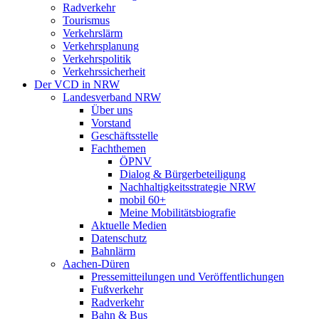
Radverkehr
Tourismus
Verkehrslärm
Verkehrsplanung
Verkehrspolitik
Verkehrssicherheit
Der VCD in NRW
Landesverband NRW
Über uns
Vorstand
Geschäftsstelle
Fachthemen
ÖPNV
Dialog & Bürgerbeteiligung
Nachhaltigkeitsstrategie NRW
mobil 60+
Meine Mobilitätsbiografie
Aktuelle Medien
Datenschutz
Bahnlärm
Aachen-Düren
Pressemitteilungen und Veröffentlichungen
Fußverkehr
Radverkehr
Bahn & Bus