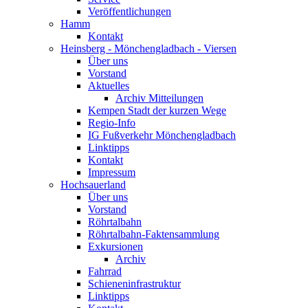
Veröffentlichungen
Hamm
Kontakt
Heinsberg - Mönchengladbach - Viersen
Über uns
Vorstand
Aktuelles
Archiv Mitteilungen
Kempen Stadt der kurzen Wege
Regio-Info
IG Fußverkehr Mönchengladbach
Linktipps
Kontakt
Impressum
Hochsauerland
Über uns
Vorstand
Röhrtalbahn
Röhrtalbahn-Faktensammlung
Exkursionen
Archiv
Fahrrad
Schieneninfrastruktur
Linktipps