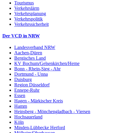
Tourismus
Verkehrslärm
Verkehrsplanung
Verkehrspolitik
Verkehrssicherheit
Der VCD in NRW
Landesverband NRW
Aachen-Düren
Bergisches Land
KV Bochum/Gelsenkirchen/Herne
Bonn - Rhein-Sieg - Ahr
Dortmund - Unna
Duisburg
Region Düsseldorf
Ennepe-Ruhr
Essen
Hagen - Märkischer Kreis
Hamm
Heinsberg - Mönchengladbach - Viersen
Hochsauerland
Köln
Minden-Lübbecke Herford
Mülheim/Oberhausen