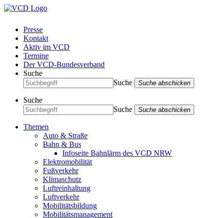
Presse
Kontakt
Aktiv im VCD
Termine
Der VCD-Bundesverband
Suche
Suche
Suche abschicken
Suche
Suche
Suche abschicken
Themen
Auto & Straße
Bahn & Bus
Infoseite Bahnlärm des VCD NRW
Elektromobilität
Fußverkehr
Klimaschutz
Luftreinhaltung
Luftverkehr
Mobilitätsbildung
Mobilitätsmanagement