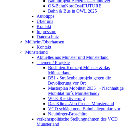
Bahnprojekt Bielefeld—Hannover
OS-BahnNordOst4FUTURE
Bahn & Bus in OWL 2025
Autotipps
Über uns
Kontakt
Impressum
Datenschutz
Mülheim/Oberhausen
Kontakt
Münsterland
Aktuelles aus Münster und Münsterland
Themen / Projekte
Buslinien-Konzept Münster & das
Münsterland
B51 - Straßenbauprojekt gegen die
Bevölkerung vor Ort
Masterplan Mobilität 2035+ - Nachhaltige
Mobilität für´s Münsterland?
WLE-Reaktivierung
Das Klima-Abo für das Münsterland
VCD schlägt neue Bahnhaltepunkte vor
Neubürger-Broschüre
verkehrspolitische Stellungnahmen des VCD
Münsterland