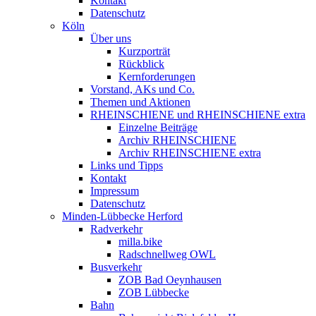
Kontakt
Datenschutz
Köln
Über uns
Kurzporträt
Rückblick
Kernforderungen
Vorstand, AKs und Co.
Themen und Aktionen
RHEINSCHIENE und RHEINSCHIENE extra
Einzelne Beiträge
Archiv RHEINSCHIENE
Archiv RHEINSCHIENE extra
Links und Tipps
Kontakt
Impressum
Datenschutz
Minden-Lübbecke Herford
Radverkehr
milla.bike
Radschnellweg OWL
Busverkehr
ZOB Bad Oeynhausen
ZOB Lübbecke
Bahn