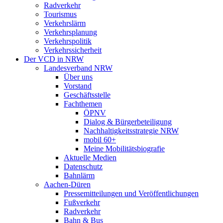
Radverkehr
Tourismus
Verkehrslärm
Verkehrsplanung
Verkehrspolitik
Verkehrssicherheit
Der VCD in NRW
Landesverband NRW
Über uns
Vorstand
Geschäftsstelle
Fachthemen
ÖPNV
Dialog & Bürgerbeteiligung
Nachhaltigkeitsstrategie NRW
mobil 60+
Meine Mobilitätsbiografie
Aktuelle Medien
Datenschutz
Bahnlärm
Aachen-Düren
Pressemitteilungen und Veröffentlichungen
Fußverkehr
Radverkehr
Bahn & Bus