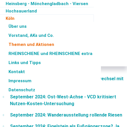
Pressemitteilungen und Stellungnahmen:
Heinsberg - Mönchengladbach - Viersen
Hochsauerland
Köln
Minden-Lübbecke Herford
Über uns
November 2024: Luxemburger Straße - VCD fordert
Mülheim/Oberhausen
Vorstand, AKs und Co.
Konsequenzen aus den schweren Verkehrsunfällen
Münsterland
Themen und Aktionen
November 2024: Stadtentwicklung: VCD begrüßt den
Ostwestfalen-Lippe
RHEINSCHIENE und RHEINSCHIENE extra
Köln-Katalog für seinen sparsamen Umgang mit
Siegen-Wittgenstein - Olpe
Fläche
Soest
Links und Tipps
Kontakt
Oktober 2024: Autokrise – Der deutschen
Automobilindustrie steht ein Paradigmenwechsel mit
Impressum
gravierenden Veränderungen bevor
Datenschutz
September 2024: Ost-West-Achse - VCD kritisiert
Nutzen-Kosten-Untersuchung
September 2024: Wanderausstellung rollende Riesen
September 2024: Eigelstein als Fußgängerzone? Ja,