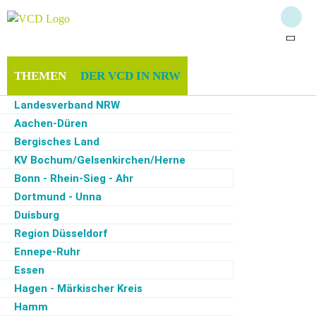
THEMEN
DER VCD IN NRW
Landesverband NRW
MITGLIEDSCHAFT & SPENDEN
INFOTHEK
Aachen-Düren
Bergisches Land
SERVICE
KV Bochum/Gelsenkirchen/Herne
Bonn - Rhein-Sieg - Ahr
Dortmund - Unna
Duisburg
Start
·
Der VCD in NRW
·
Köln
·
Themen und Aktionen
Region Düsseldorf
Ennepe-Ruhr
Pressemitteilungen und Stellungnahmen des VCD
Essen
RV Köln e.V.
Hagen - Märkischer Kreis
Hier findet ihr unsere veröfffentlichten
Hamm