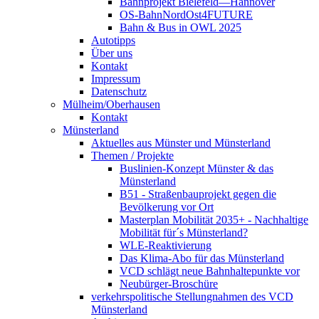
Bahnprojekt Bielefeld—Hannover
OS-BahnNordOst4FUTURE
Bahn & Bus in OWL 2025
Autotipps
Über uns
Kontakt
Impressum
Datenschutz
Mülheim/Oberhausen
Kontakt
Münsterland
Aktuelles aus Münster und Münsterland
Themen / Projekte
Buslinien-Konzept Münster & das
Münsterland
B51 - Straßenbauprojekt gegen die
Bevölkerung vor Ort
Masterplan Mobilität 2035+ - Nachhaltige
Mobilität für´s Münsterland?
WLE-Reaktivierung
Das Klima-Abo für das Münsterland
VCD schlägt neue Bahnhaltepunkte vor
Neubürger-Broschüre
verkehrspolitische Stellungnahmen des VCD
Münsterland