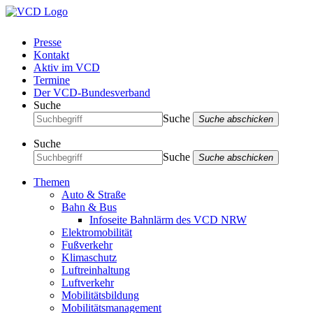
Presse
Kontakt
Aktiv im VCD
Termine
Der VCD-Bundesverband
Suche
Suche
Suche abschicken
Suche
Suche
Suche abschicken
Themen
Auto & Straße
Bahn & Bus
Infoseite Bahnlärm des VCD NRW
Elektromobilität
Fußverkehr
Klimaschutz
Luftreinhaltung
Luftverkehr
Mobilitätsbildung
Mobilitätsmanagement