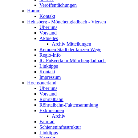
Veröffentlichungen
Hamm
Kontakt
Heinsberg - Mönchengladbach - Viersen
Über uns
Vorstand
Aktuelles
Archiv Mitteilungen
Kempen Stadt der kurzen Wege
Regio-Info
IG Fußverkehr Mönchengladbach
Linktipps
Kontakt
Impressum
Hochsauerland
Über uns
Vorstand
Röhrtalbahn
Röhrtalbahn-Faktensammlung
Exkursionen
Archiv
Fahrrad
Schieneninfrastruktur
Linktipps