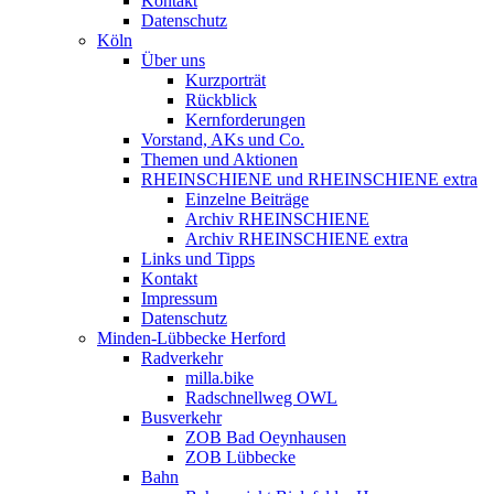
Kontakt
Datenschutz
Köln
Über uns
Kurzporträt
Rückblick
Kernforderungen
Vorstand, AKs und Co.
Themen und Aktionen
RHEINSCHIENE und RHEINSCHIENE extra
Einzelne Beiträge
Archiv RHEINSCHIENE
Archiv RHEINSCHIENE extra
Links und Tipps
Kontakt
Impressum
Datenschutz
Minden-Lübbecke Herford
Radverkehr
milla.bike
Radschnellweg OWL
Busverkehr
ZOB Bad Oeynhausen
ZOB Lübbecke
Bahn