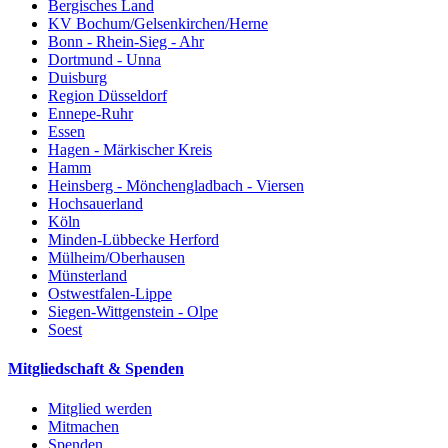
Bergisches Land
KV Bochum/Gelsenkirchen/Herne
Bonn - Rhein-Sieg - Ahr
Dortmund - Unna
Duisburg
Region Düsseldorf
Ennepe-Ruhr
Essen
Hagen - Märkischer Kreis
Hamm
Heinsberg - Mönchengladbach - Viersen
Hochsauerland
Köln
Minden-Lübbecke Herford
Mülheim/Oberhausen
Münsterland
Ostwestfalen-Lippe
Siegen-Wittgenstein - Olpe
Soest
Mitgliedschaft & Spenden
Mitglied werden
Mitmachen
Spenden