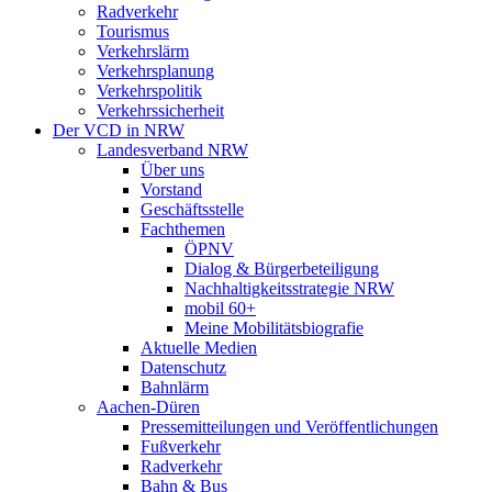
Radverkehr
Tourismus
Verkehrslärm
Verkehrsplanung
Verkehrspolitik
Verkehrssicherheit
Der VCD in NRW
Landesverband NRW
Über uns
Vorstand
Geschäftsstelle
Fachthemen
ÖPNV
Dialog & Bürgerbeteiligung
Nachhaltigkeitsstrategie NRW
mobil 60+
Meine Mobilitätsbiografie
Aktuelle Medien
Datenschutz
Bahnlärm
Aachen-Düren
Pressemitteilungen und Veröffentlichungen
Fußverkehr
Radverkehr
Bahn & Bus