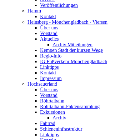
Veröffentlichungen
Hamm
Kontakt
Heinsberg - Mönchengladbach - Viersen
Über uns
Vorstand
Aktuelles
Archiv Mitteilungen
Kempen Stadt der kurzen Wege
Regio-Info
IG Fußverkehr Mönchengladbach
Linktipps
Kontakt
Impressum
Hochsauerland
Über uns
Vorstand
Röhrtalbahn
Röhrtalbahn-Faktensammlung
Exkursionen
Archiv
Fahrrad
Schieneninfrastruktur
Linktipps