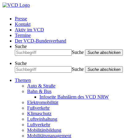
Presse
Kontakt
Aktiv im VCD
Termine
Der VCD-Bundesverband
Suche
Suche
Suche abschicken
Suche
Suche
Suche abschicken
Themen
Auto & Straße
Bahn & Bus
Infoseite Bahnlärm des VCD NRW
Elektromobilität
Fußverkehr
Klimaschutz
Luftreinhaltung
Luftverkehr
Mobilitätsbildung
Mobilitätsmanagement