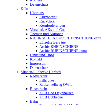
Kontakt
Datenschutz
Köln
Über uns
Kurzporträt
Rückblick
Kernforderungen
Vorstand, AKs und Co.
Themen und Aktionen
RHEINSCHIENE und RHEINSCHIENE extra
Einzelne Beiträge
Archiv RHEINSCHIENE
Archiv RHEINSCHIENE extra
Links und Tipps
Kontakt
Impressum
Datenschutz
Minden-Lübbecke Herford
Radverkehr
milla.bike
Radschnellweg OWL
Busverkehr
ZOB Bad Oeynhausen
ZOB Lübbecke
Bahn