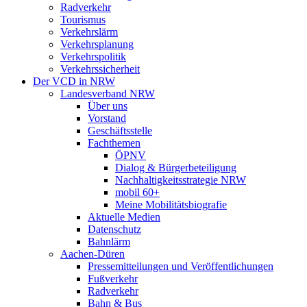
Radverkehr
Tourismus
Verkehrslärm
Verkehrsplanung
Verkehrspolitik
Verkehrssicherheit
Der VCD in NRW
Landesverband NRW
Über uns
Vorstand
Geschäftsstelle
Fachthemen
ÖPNV
Dialog & Bürgerbeteiligung
Nachhaltigkeitsstrategie NRW
mobil 60+
Meine Mobilitätsbiografie
Aktuelle Medien
Datenschutz
Bahnlärm
Aachen-Düren
Pressemitteilungen und Veröffentlichungen
Fußverkehr
Radverkehr
Bahn & Bus