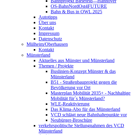
Bahnprojekt Bielefeld—Hannover
OS-BahnNordOst4FUTURE
Bahn & Bus in OWL 2025
Autotipps
Über uns
Kontakt
Impressum
Datenschutz
Mülheim/Oberhausen
Kontakt
Münsterland
Aktuelles aus Münster und Münsterland
Themen / Projekte
Buslinien-Konzept Münster & das
Münsterland
B51 - Straßenbauprojekt gegen die
Bevölkerung vor Ort
Masterplan Mobilität 2035+ - Nachhaltige
Mobilität für´s Münsterland?
WLE-Reaktivierung
Das Klima-Abo für das Münsterland
VCD schlägt neue Bahnhaltepunkte vor
Neubürger-Broschüre
verkehrspolitische Stellungnahmen des VCD
Münsterland