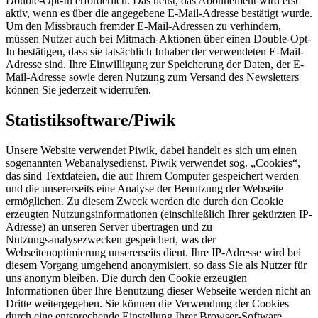
Double-Opt-In erforderlich. Das heißt, das Abonnement wird erst
aktiv, wenn es über die angegebene E-Mail-Adresse bestätigt wurde.
Um den Missbrauch fremder E-Mail-Adressen zu verhindern,
müssen Nutzer auch bei Mitmach-Aktionen über einen Double-Opt-
In bestätigen, dass sie tatsächlich Inhaber der verwendeten E-Mail-
Adresse sind. Ihre Einwilligung zur Speicherung der Daten, der E-
Mail-Adresse sowie deren Nutzung zum Versand des Newsletters
können Sie jederzeit widerrufen.
Statistiksoftware/Piwik
Unsere Website verwendet Piwik, dabei handelt es sich um einen
sogenannten Webanalysedienst. Piwik verwendet sog. „Cookies“,
das sind Textdateien, die auf Ihrem Computer gespeichert werden
und die unsererseits eine Analyse der Benutzung der Webseite
ermöglichen. Zu diesem Zweck werden die durch den Cookie
erzeugten Nutzungsinformationen (einschließlich Ihrer gekürzten IP-
Adresse) an unseren Server übertragen und zu
Nutzungsanalysezwecken gespeichert, was der
Webseitenoptimierung unsererseits dient. Ihre IP-Adresse wird bei
diesem Vorgang umge­hend anony­mi­siert, so dass Sie als Nutzer für
uns anonym bleiben. Die durch den Cookie erzeugten
Informationen über Ihre Benutzung dieser Webseite werden nicht an
Dritte weitergegeben. Sie können die Verwendung der Cookies
durch eine entsprechende Einstellung Ihrer Browser-Software