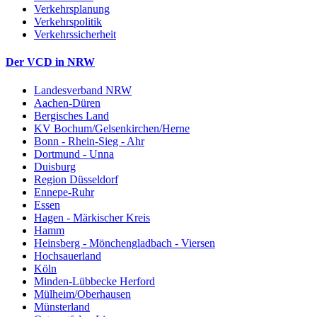
Verkehrsplanung
Verkehrspolitik
Verkehrssicherheit
Der VCD in NRW
Landesverband NRW
Aachen-Düren
Bergisches Land
KV Bochum/Gelsenkirchen/Herne
Bonn - Rhein-Sieg - Ahr
Dortmund - Unna
Duisburg
Region Düsseldorf
Ennepe-Ruhr
Essen
Hagen - Märkischer Kreis
Hamm
Heinsberg - Mönchengladbach - Viersen
Hochsauerland
Köln
Minden-Lübbecke Herford
Mülheim/Oberhausen
Münsterland