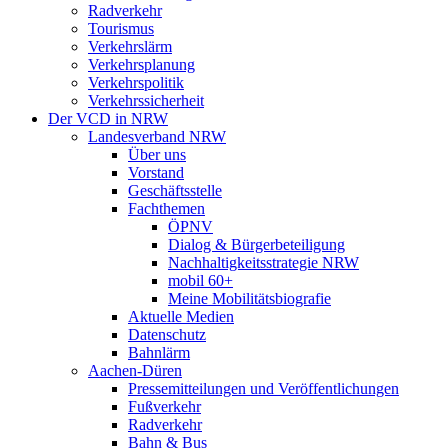
Radverkehr
Tourismus
Verkehrslärm
Verkehrsplanung
Verkehrspolitik
Verkehrssicherheit
Der VCD in NRW
Landesverband NRW
Über uns
Vorstand
Geschäftsstelle
Fachthemen
ÖPNV
Dialog & Bürgerbeteiligung
Nachhaltigkeitsstrategie NRW
mobil 60+
Meine Mobilitätsbiografie
Aktuelle Medien
Datenschutz
Bahnlärm
Aachen-Düren
Pressemitteilungen und Veröffentlichungen
Fußverkehr
Radverkehr
Bahn & Bus