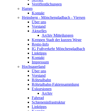
Veröffentlichungen
Hamm
Kontakt
Heinsberg - Mönchengladbach - Viersen
Über uns
Vorstand
Aktuelles
Archiv Mitteilungen
Kempen Stadt der kurzen Wege
Regio-Info
IG Fußverkehr Mönchengladbach
Linktipps
Kontakt
Impressum
Hochsauerland
Über uns
Vorstand
Röhrtalbahn
Röhrtalbahn-Faktensammlung
Exkursionen
Archiv
Fahrrad
Schieneninfrastruktur
Linktipps