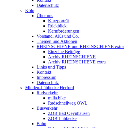
Kontakt
Datenschutz
Köln
Über uns
Kurzporträt
Rückblick
Kernforderungen
Vorstand, AKs und Co.
Themen und Aktionen
RHEINSCHIENE und RHEINSCHIENE extra
Einzelne Beiträge
Archiv RHEINSCHIENE
Archiv RHEINSCHIENE extra
Links und Tipps
Kontakt
Impressum
Datenschutz
Minden-Lübbecke Herford
Radverkehr
milla.bike
Radschnellweg OWL
Busverkehr
ZOB Bad Oeynhausen
ZOB Lübbecke
Bahn