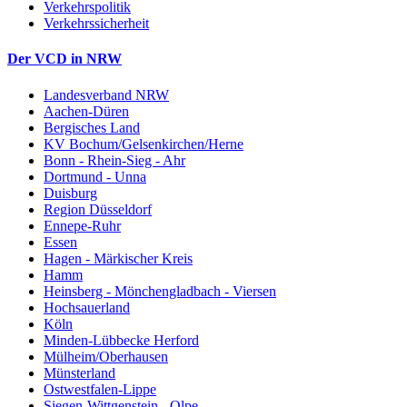
Verkehrspolitik
Verkehrssicherheit
Der VCD in NRW
Landesverband NRW
Aachen-Düren
Bergisches Land
KV Bochum/Gelsenkirchen/Herne
Bonn - Rhein-Sieg - Ahr
Dortmund - Unna
Duisburg
Region Düsseldorf
Ennepe-Ruhr
Essen
Hagen - Märkischer Kreis
Hamm
Heinsberg - Mönchengladbach - Viersen
Hochsauerland
Köln
Minden-Lübbecke Herford
Mülheim/Oberhausen
Münsterland
Ostwestfalen-Lippe
Siegen-Wittgenstein - Olpe