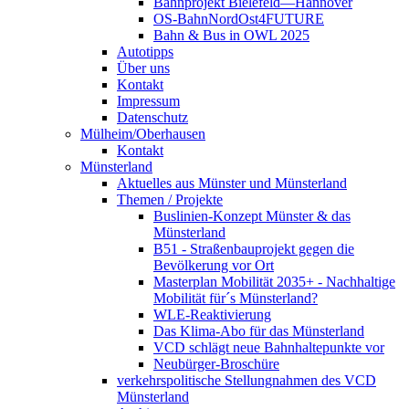
Bahnprojekt Bielefeld—Hannover
OS-BahnNordOst4FUTURE
Bahn & Bus in OWL 2025
Autotipps
Über uns
Kontakt
Impressum
Datenschutz
Mülheim/Oberhausen
Kontakt
Münsterland
Aktuelles aus Münster und Münsterland
Themen / Projekte
Buslinien-Konzept Münster & das
Münsterland
B51 - Straßenbauprojekt gegen die
Bevölkerung vor Ort
Masterplan Mobilität 2035+ - Nachhaltige
Mobilität für´s Münsterland?
WLE-Reaktivierung
Das Klima-Abo für das Münsterland
VCD schlägt neue Bahnhaltepunkte vor
Neubürger-Broschüre
verkehrspolitische Stellungnahmen des VCD
Münsterland