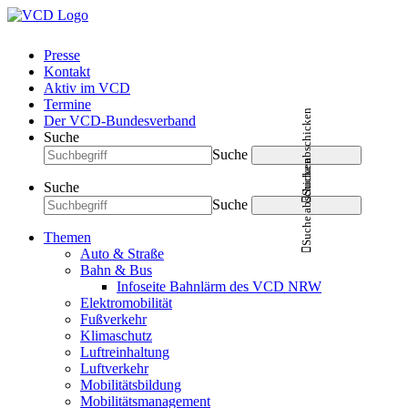
Presse
Kontakt
Aktiv im VCD
Termine
Suche abschicken
Der VCD-Bundesverband
Suche
Suche
Suche abschicken
Suche
Suche
Themen
Auto & Straße
Bahn & Bus
Infoseite Bahnlärm des VCD NRW
Elektromobilität
Fußverkehr
Klimaschutz
Luftreinhaltung
Luftverkehr
Mobilitätsbildung
Mobilitätsmanagement