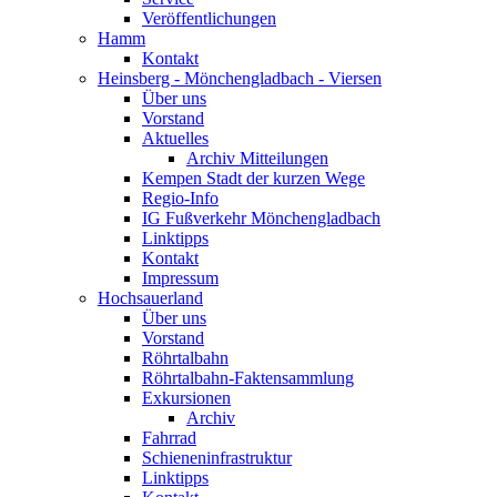
Veröffentlichungen
Hamm
Kontakt
Heinsberg - Mönchengladbach - Viersen
Über uns
Vorstand
Aktuelles
Archiv Mitteilungen
Kempen Stadt der kurzen Wege
Regio-Info
IG Fußverkehr Mönchengladbach
Linktipps
Kontakt
Impressum
Hochsauerland
Über uns
Vorstand
Röhrtalbahn
Röhrtalbahn-Faktensammlung
Exkursionen
Archiv
Fahrrad
Schieneninfrastruktur
Linktipps