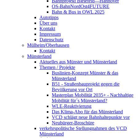
Bahnprojekt Bielefeld—Hannover
OS-BahnNordOst4FUTURE
Bahn & Bus in OWL 2025
Autotipps
Über uns
Kontakt
Impressum
Datenschutz
Mülheim/Oberhausen
Kontakt
Münsterland
Aktuelles aus Münster und Münsterland
Themen / Projekte
Buslinien-Konzept Münster & das
Münsterland
B51 - Straßenbauprojekt gegen die
Bevölkerung vor Ort
Masterplan Mobilität 2035+ - Nachhaltige
Mobilität für´s Münsterland?
WLE-Reaktivierung
Das Klima-Abo für das Münsterland
VCD schlägt neue Bahnhaltepunkte vor
Neubürger-Broschüre
verkehrspolitische Stellungnahmen des VCD
Münsterland