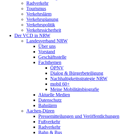
Radverkehr
Tourismus
Verkehrslärm
Verkehrsplanung
Verkehrspolitik
Verkehrssicherheit
Der VCD in NRW
Landesverband NRW
Über uns
Vorstand
Geschäftsstelle
Fachthemen
ÖPNV
Dialog & Bürgerbeteiligung
Nachhaltigkeitsstrategie NRW
mobil 60+
Meine Mobilitätsbiografie
Aktuelle Medien
Datenschutz
Bahnlärm
Aachen-Düren
Pressemitteilungen und Veröffentlichungen
Fußverkehr
Radverkehr
Bahn & Bus