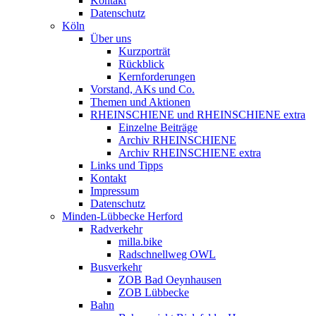
Kontakt
Datenschutz
Köln
Über uns
Kurzporträt
Rückblick
Kernforderungen
Vorstand, AKs und Co.
Themen und Aktionen
RHEINSCHIENE und RHEINSCHIENE extra
Einzelne Beiträge
Archiv RHEINSCHIENE
Archiv RHEINSCHIENE extra
Links und Tipps
Kontakt
Impressum
Datenschutz
Minden-Lübbecke Herford
Radverkehr
milla.bike
Radschnellweg OWL
Busverkehr
ZOB Bad Oeynhausen
ZOB Lübbecke
Bahn