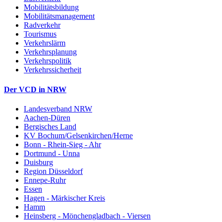
Mobilitätsbildung
Mobilitätsmanagement
Radverkehr
Tourismus
Verkehrslärm
Verkehrsplanung
Verkehrspolitik
Verkehrssicherheit
Der VCD in NRW
Landesverband NRW
Aachen-Düren
Bergisches Land
KV Bochum/Gelsenkirchen/Herne
Bonn - Rhein-Sieg - Ahr
Dortmund - Unna
Duisburg
Region Düsseldorf
Ennepe-Ruhr
Essen
Hagen - Märkischer Kreis
Hamm
Heinsberg - Mönchengladbach - Viersen