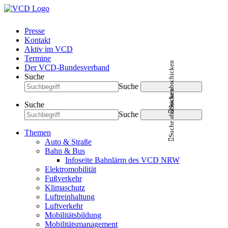
Presse
Kontakt
Aktiv im VCD
Termine
Suche abschicken
Der VCD-Bundesverband
Suche
Suche
Suche abschicken
Suche
Suche
Themen
Auto & Straße
Bahn & Bus
Infoseite Bahnlärm des VCD NRW
Elektromobilität
Fußverkehr
Klimaschutz
Luftreinhaltung
Luftverkehr
Mobilitätsbildung
Mobilitätsmanagement