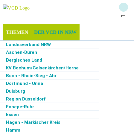
THEMEN
DER VCD IN NRW
Landesverband NRW
MITGLIEDSCHAFT & SPENDEN
INFOTHEK
Aachen-Düren
Bergisches Land
SERVICE
KV Bochum/Gelsenkirchen/Herne
Bonn - Rhein-Sieg - Ahr
Dortmund - Unna
Duisburg
Start
·
Der VCD in NRW
·
Siegen-Wittgenstein - Olpe
Region Düsseldorf
Ennepe-Ruhr
Ortsfilter
Kategoriefilter
Monatsfilter
Essen
Hagen - Märkischer Kreis
Zur Zeit keine Termine
Hamm