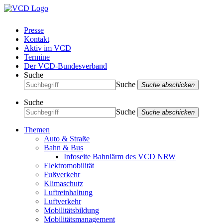
Presse
Kontakt
Aktiv im VCD
Termine
Der VCD-Bundesverband
Suche
Suche
Suche abschicken
Suche
Suche
Suche abschicken
Themen
Auto & Straße
Bahn & Bus
Infoseite Bahnlärm des VCD NRW
Elektromobilität
Fußverkehr
Klimaschutz
Luftreinhaltung
Luftverkehr
Mobilitätsbildung
Mobilitätsmanagement