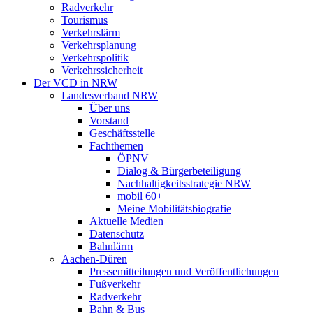
Radverkehr
Tourismus
Verkehrslärm
Verkehrsplanung
Verkehrspolitik
Verkehrssicherheit
Der VCD in NRW
Landesverband NRW
Über uns
Vorstand
Geschäftsstelle
Fachthemen
ÖPNV
Dialog & Bürgerbeteiligung
Nachhaltigkeitsstrategie NRW
mobil 60+
Meine Mobilitätsbiografie
Aktuelle Medien
Datenschutz
Bahnlärm
Aachen-Düren
Pressemitteilungen und Veröffentlichungen
Fußverkehr
Radverkehr
Bahn & Bus