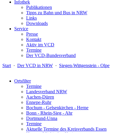
Infothek
Publikationen
Tipps zu Bahn und Bus in NRW
Links
Downloads
Service
Presse
Kontakt
Aktiv im VCD
Termine
Der VCD-Bundesverband
Start
·
Der VCD in NRW
·
Siegen-Wittgenstein - Olpe
Ortsfilter
Termine
Landesverband NRW
Aachen-Düren
Ennepe-Ruhr
Bochum - Gelsenkirchen - Herne
Bonn - Rhein-Sieg - Ahr
Dortmund-Unna
Termine
Aktuelle Termine des Kreisverbands Essen