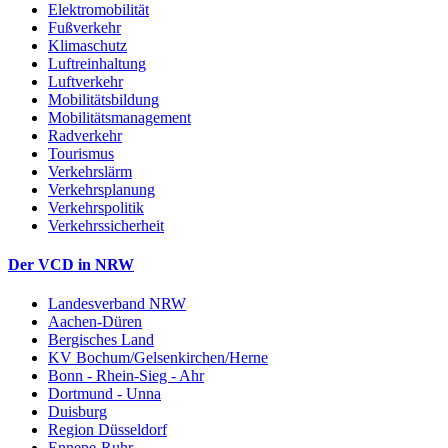
Elektromobilität
Fußverkehr
Klimaschutz
Luftreinhaltung
Luftverkehr
Mobilitätsbildung
Mobilitätsmanagement
Radverkehr
Tourismus
Verkehrslärm
Verkehrsplanung
Verkehrspolitik
Verkehrssicherheit
Der VCD in NRW
Landesverband NRW
Aachen-Düren
Bergisches Land
KV Bochum/Gelsenkirchen/Herne
Bonn - Rhein-Sieg - Ahr
Dortmund - Unna
Duisburg
Region Düsseldorf
Ennepe-Ruhr