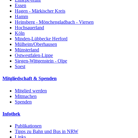
Essen
Hagen - Märkischer Kreis
Hamm
Heinsberg - Mönchengladbach - Viersen
Hochsauerland
Köln
Minden-Lübbecke Herford
Mülheim/Oberhausen
Münsterland
Ostwestfalen-Lippe
Siegen-Wittgenstein - Olpe
Soest
Mitgliedschaft & Spenden
Mitglied werden
Mitmachen
Spenden
Infothek
Publikationen
Tipps zu Bahn und Bus in NRW
Links