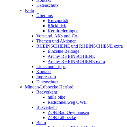
Kontakt
Datenschutz
Köln
Über uns
Kurzporträt
Rückblick
Kernforderungen
Vorstand, AKs und Co.
Themen und Aktionen
RHEINSCHIENE und RHEINSCHIENE extra
Einzelne Beiträge
Archiv RHEINSCHIENE
Archiv RHEINSCHIENE extra
Links und Tipps
Kontakt
Impressum
Datenschutz
Minden-Lübbecke Herford
Radverkehr
milla.bike
Radschnellweg OWL
Busverkehr
ZOB Bad Oeynhausen
ZOB Lübbecke
Bahn