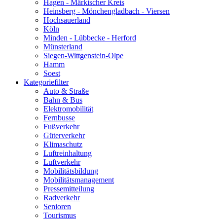
Hagen - Märkischer Kreis
Heinsberg - Mönchengladbach - Viersen
Hochsauerland
Köln
Minden - Lübbecke - Herford
Münsterland
Siegen-Wittgenstein-Olpe
Hamm
Soest
Kategoriefilter
Auto & Straße
Bahn & Bus
Elektromobilität
Fernbusse
Fußverkehr
Güterverkehr
Klimaschutz
Luftreinhaltung
Luftverkehr
Mobilitätsbildung
Mobilitätsmanagement
Pressemitteilung
Radverkehr
Senioren
Tourismus