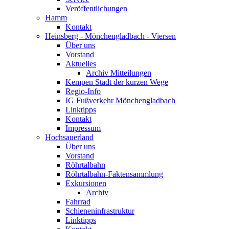
Veröffentlichungen
Hamm
Kontakt
Heinsberg - Mönchengladbach - Viersen
Über uns
Vorstand
Aktuelles
Archiv Mitteilungen
Kempen Stadt der kurzen Wege
Regio-Info
IG Fußverkehr Mönchengladbach
Linktipps
Kontakt
Impressum
Hochsauerland
Über uns
Vorstand
Röhrtalbahn
Röhrtalbahn-Faktensammlung
Exkursionen
Archiv
Fahrrad
Schieneninfrastruktur
Linktipps