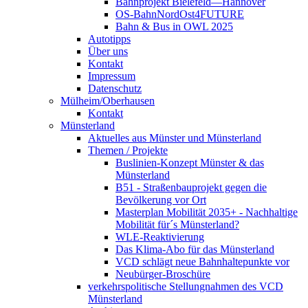
Bahnprojekt Bielefeld—Hannover
OS-BahnNordOst4FUTURE
Bahn & Bus in OWL 2025
Autotipps
Über uns
Kontakt
Impressum
Datenschutz
Mülheim/Oberhausen
Kontakt
Münsterland
Aktuelles aus Münster und Münsterland
Themen / Projekte
Buslinien-Konzept Münster & das
Münsterland
B51 - Straßenbauprojekt gegen die
Bevölkerung vor Ort
Masterplan Mobilität 2035+ - Nachhaltige
Mobilität für´s Münsterland?
WLE-Reaktivierung
Das Klima-Abo für das Münsterland
VCD schlägt neue Bahnhaltepunkte vor
Neubürger-Broschüre
verkehrspolitische Stellungnahmen des VCD
Münsterland