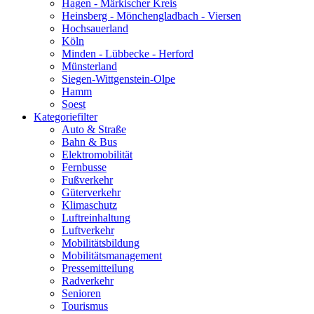
Hagen - Märkischer Kreis
Heinsberg - Mönchengladbach - Viersen
Hochsauerland
Köln
Minden - Lübbecke - Herford
Münsterland
Siegen-Wittgenstein-Olpe
Hamm
Soest
Kategoriefilter
Auto & Straße
Bahn & Bus
Elektromobilität
Fernbusse
Fußverkehr
Güterverkehr
Klimaschutz
Luftreinhaltung
Luftverkehr
Mobilitätsbildung
Mobilitätsmanagement
Pressemitteilung
Radverkehr
Senioren
Tourismus