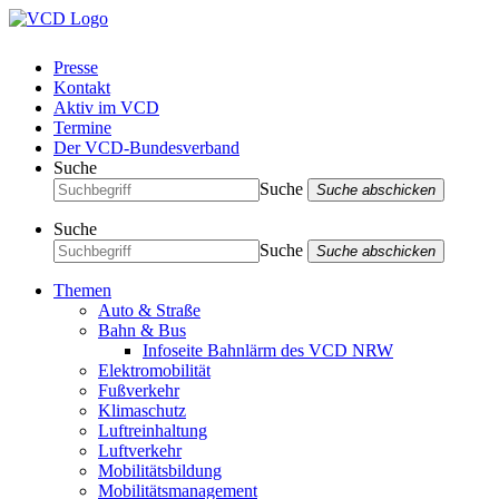
Presse
Kontakt
Aktiv im VCD
Termine
Der VCD-Bundesverband
Suche
Suche
Suche abschicken
Suche
Suche
Suche abschicken
Themen
Auto & Straße
Bahn & Bus
Infoseite Bahnlärm des VCD NRW
Elektromobilität
Fußverkehr
Klimaschutz
Luftreinhaltung
Luftverkehr
Mobilitätsbildung
Mobilitätsmanagement