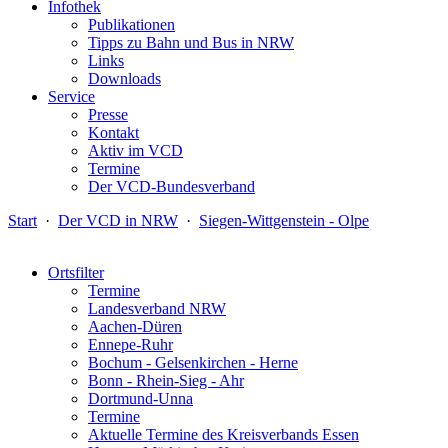
Infothek
Publikationen
Tipps zu Bahn und Bus in NRW
Links
Downloads
Service
Presse
Kontakt
Aktiv im VCD
Termine
Der VCD-Bundesverband
Start
·
Der VCD in NRW
·
Siegen-Wittgenstein - Olpe
Ortsfilter
Termine
Landesverband NRW
Aachen-Düren
Ennepe-Ruhr
Bochum - Gelsenkirchen - Herne
Bonn - Rhein-Sieg - Ahr
Dortmund-Unna
Termine
Aktuelle Termine des Kreisverbands Essen