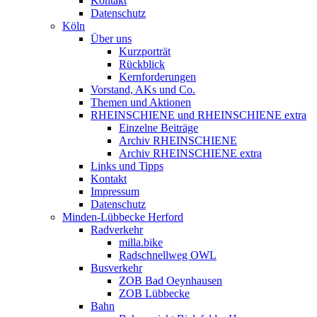
Kontakt
Datenschutz
Köln
Über uns
Kurzporträt
Rückblick
Kernforderungen
Vorstand, AKs und Co.
Themen und Aktionen
RHEINSCHIENE und RHEINSCHIENE extra
Einzelne Beiträge
Archiv RHEINSCHIENE
Archiv RHEINSCHIENE extra
Links und Tipps
Kontakt
Impressum
Datenschutz
Minden-Lübbecke Herford
Radverkehr
milla.bike
Radschnellweg OWL
Busverkehr
ZOB Bad Oeynhausen
ZOB Lübbecke
Bahn