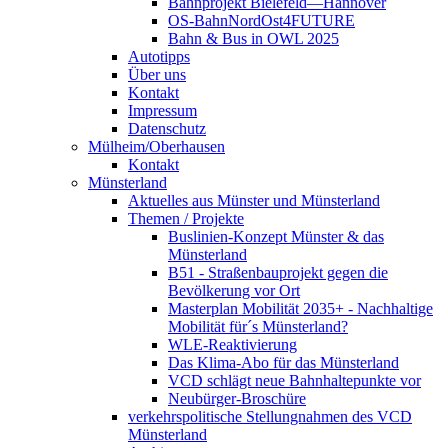
Bahnprojekt Bielefeld—Hannover
OS-BahnNordOst4FUTURE
Bahn & Bus in OWL 2025
Autotipps
Über uns
Kontakt
Impressum
Datenschutz
Mülheim/Oberhausen
Kontakt
Münsterland
Aktuelles aus Münster und Münsterland
Themen / Projekte
Buslinien-Konzept Münster & das
Münsterland
B51 - Straßenbauprojekt gegen die
Bevölkerung vor Ort
Masterplan Mobilität 2035+ - Nachhaltige
Mobilität für´s Münsterland?
WLE-Reaktivierung
Das Klima-Abo für das Münsterland
VCD schlägt neue Bahnhaltepunkte vor
Neubürger-Broschüre
verkehrspolitische Stellungnahmen des VCD
Münsterland