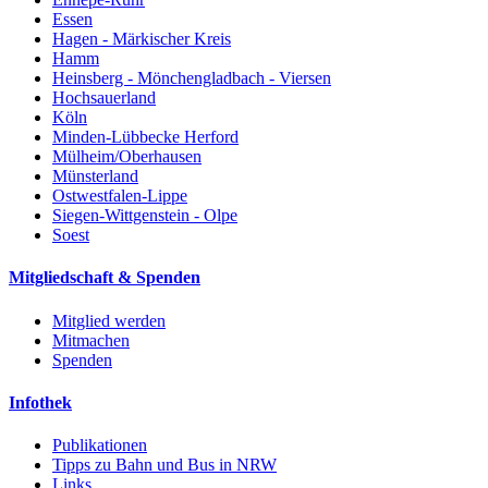
Essen
Hagen - Märkischer Kreis
Hamm
Heinsberg - Mönchengladbach - Viersen
Hochsauerland
Köln
Minden-Lübbecke Herford
Mülheim/Oberhausen
Münsterland
Ostwestfalen-Lippe
Siegen-Wittgenstein - Olpe
Soest
Mitgliedschaft & Spenden
Mitglied werden
Mitmachen
Spenden
Infothek
Publikationen
Tipps zu Bahn und Bus in NRW
Links