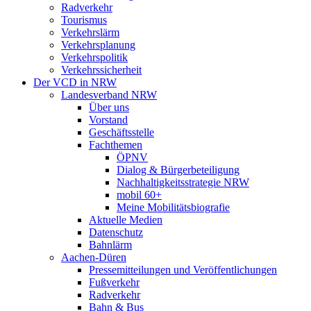
Radverkehr
Tourismus
Verkehrslärm
Verkehrsplanung
Verkehrspolitik
Verkehrssicherheit
Der VCD in NRW
Landesverband NRW
Über uns
Vorstand
Geschäftsstelle
Fachthemen
ÖPNV
Dialog & Bürgerbeteiligung
Nachhaltigkeitsstrategie NRW
mobil 60+
Meine Mobilitätsbiografie
Aktuelle Medien
Datenschutz
Bahnlärm
Aachen-Düren
Pressemitteilungen und Veröffentlichungen
Fußverkehr
Radverkehr
Bahn & Bus