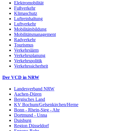
Elektromobilität
Fußverkehr
Klimaschutz
Luftreinhaltung
Luftverkehr
Mobilitätsbildung
Mobilitätsmanagement
Radverkehr
Tourismus
Verkehrslärm
Verkehrsplanung
Verkehrspolitik
Verkehrssicherheit
Der VCD in NRW
Landesverband NRW
Aachen-Düren
Bergisches Land
KV Bochum/Gelsenkirchen/Herne
Bonn - Rhein-Sieg - Ahr
Dortmund - Unna
Duisburg
Region Düsseldorf
Ennepe-Ruhr