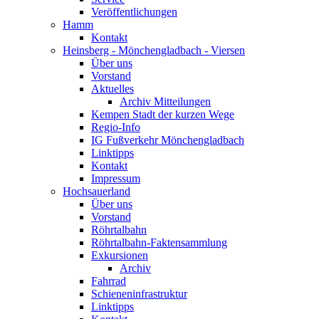
Veröffentlichungen
Hamm
Kontakt
Heinsberg - Mönchengladbach - Viersen
Über uns
Vorstand
Aktuelles
Archiv Mitteilungen
Kempen Stadt der kurzen Wege
Regio-Info
IG Fußverkehr Mönchengladbach
Linktipps
Kontakt
Impressum
Hochsauerland
Über uns
Vorstand
Röhrtalbahn
Röhrtalbahn-Faktensammlung
Exkursionen
Archiv
Fahrrad
Schieneninfrastruktur
Linktipps