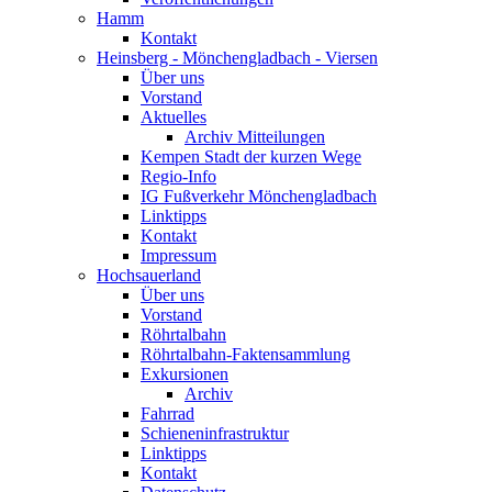
Hamm
Kontakt
Heinsberg - Mönchengladbach - Viersen
Über uns
Vorstand
Aktuelles
Archiv Mitteilungen
Kempen Stadt der kurzen Wege
Regio-Info
IG Fußverkehr Mönchengladbach
Linktipps
Kontakt
Impressum
Hochsauerland
Über uns
Vorstand
Röhrtalbahn
Röhrtalbahn-Faktensammlung
Exkursionen
Archiv
Fahrrad
Schieneninfrastruktur
Linktipps
Kontakt