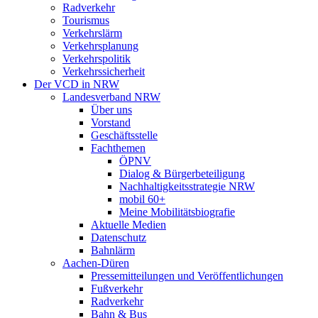
Radverkehr
Tourismus
Verkehrslärm
Verkehrsplanung
Verkehrspolitik
Verkehrssicherheit
Der VCD in NRW
Landesverband NRW
Über uns
Vorstand
Geschäftsstelle
Fachthemen
ÖPNV
Dialog & Bürgerbeteiligung
Nachhaltigkeitsstrategie NRW
mobil 60+
Meine Mobilitätsbiografie
Aktuelle Medien
Datenschutz
Bahnlärm
Aachen-Düren
Pressemitteilungen und Veröffentlichungen
Fußverkehr
Radverkehr
Bahn & Bus