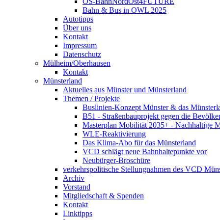
OS-BahnNordOst4FUTURE
Bahn & Bus in OWL 2025
Autotipps
Über uns
Kontakt
Impressum
Datenschutz
Mülheim/Oberhausen
Kontakt
Münsterland
Aktuelles aus Münster und Münsterland
Themen / Projekte
Buslinien-Konzept Münster & das Münsterl
B51 - Straßenbauprojekt gegen die Bevölke
Masterplan Mobilität 2035+ - Nachhaltige Mo
WLE-Reaktivierung
Das Klima-Abo für das Münsterland
VCD schlägt neue Bahnhaltepunkte vor
Neubürger-Broschüre
verkehrspolitische Stellungnahmen des VCD Müns
Archiv
Vorstand
Mitgliedschaft & Spenden
Kontakt
Linktipps