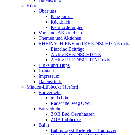
Datenschutz
Köln
Über uns
Kurzporträt
Rückblick
Kernforderungen
Vorstand, AKs und Co.
Themen und Aktionen
RHEINSCHIENE und RHEINSCHIENE extra
Einzelne Beiträge
Archiv RHEINSCHIENE
Archiv RHEINSCHIENE extra
Links und Tipps
Kontakt
Impressum
Datenschutz
Minden-Lübbecke Herford
Radverkehr
milla.bike
Radschnellweg OWL
Busverkehr
ZOB Bad Oeynhausen
ZOB Lübbecke
Bahn
Bahnprojekt Bielefeld—Hannover