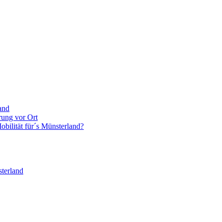
and
rung vor Ort
bilität für´s Münsterland?
terland