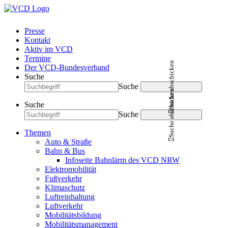
Presse
Kontakt
Aktiv im VCD
Termine
Suche abschicken
Der VCD-Bundesverband
Suche
Suche
Suche abschicken
Suche
Suche
Themen
Auto & Straße
Bahn & Bus
Infoseite Bahnlärm des VCD NRW
Elektromobilität
Fußverkehr
Klimaschutz
Luftreinhaltung
Luftverkehr
Mobilitätsbildung
Mobilitätsmanagement