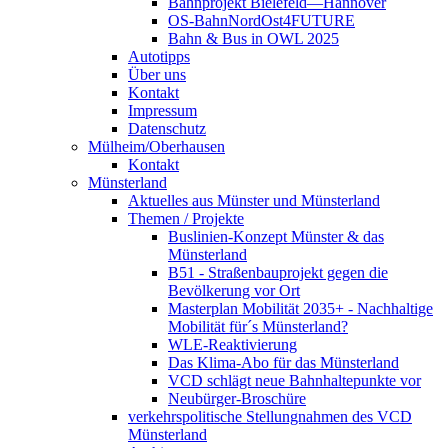
Bahnprojekt Bielefeld—Hannover
OS-BahnNordOst4FUTURE
Bahn & Bus in OWL 2025
Autotipps
Über uns
Kontakt
Impressum
Datenschutz
Mülheim/Oberhausen
Kontakt
Münsterland
Aktuelles aus Münster und Münsterland
Themen / Projekte
Buslinien-Konzept Münster & das
Münsterland
B51 - Straßenbauprojekt gegen die
Bevölkerung vor Ort
Masterplan Mobilität 2035+ - Nachhaltige
Mobilität für´s Münsterland?
WLE-Reaktivierung
Das Klima-Abo für das Münsterland
VCD schlägt neue Bahnhaltepunkte vor
Neubürger-Broschüre
verkehrspolitische Stellungnahmen des VCD
Münsterland