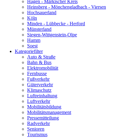
Hagen - Märkischer Kreis
Heinsberg - Mönchengladbach - Viersen
Hochsauerland
Köln
Minden - Lübbecke - Herford
Münsterland
Siegen-Wittgenstein-Olpe
Hamm
Soest
Kategoriefilter
Auto & Straße
Bahn & Bus
Elektromobilität
Fernbusse
Fußverkehr
Güterverkehr
Klimaschutz
Luftreinhaltung
Luftverkehr
Mobilitätsbildung
Mobilitätsmanagement
Pressemitteilung
Radverkehr
Senioren
Tourismus