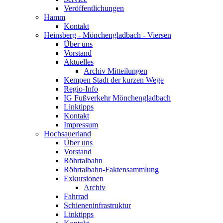
Veröffentlichungen
Hamm
Kontakt
Heinsberg - Mönchengladbach - Viersen
Über uns
Vorstand
Aktuelles
Archiv Mitteilungen
Kempen Stadt der kurzen Wege
Regio-Info
IG Fußverkehr Mönchengladbach
Linktipps
Kontakt
Impressum
Hochsauerland
Über uns
Vorstand
Röhrtalbahn
Röhrtalbahn-Faktensammlung
Exkursionen
Archiv
Fahrrad
Schieneninfrastruktur
Linktipps