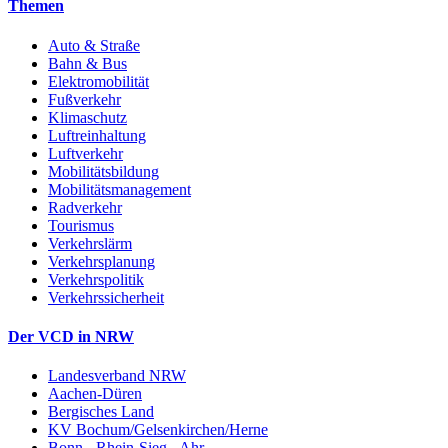
Themen
Auto & Straße
Bahn & Bus
Elektromobilität
Fußverkehr
Klimaschutz
Luftreinhaltung
Luftverkehr
Mobilitätsbildung
Mobilitätsmanagement
Radverkehr
Tourismus
Verkehrslärm
Verkehrsplanung
Verkehrspolitik
Verkehrssicherheit
Der VCD in NRW
Landesverband NRW
Aachen-Düren
Bergisches Land
KV Bochum/Gelsenkirchen/Herne
Bonn - Rhein-Sieg - Ahr