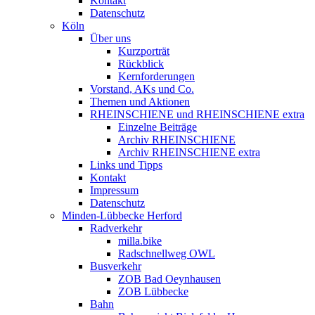
Kontakt
Datenschutz
Köln
Über uns
Kurzporträt
Rückblick
Kernforderungen
Vorstand, AKs und Co.
Themen und Aktionen
RHEINSCHIENE und RHEINSCHIENE extra
Einzelne Beiträge
Archiv RHEINSCHIENE
Archiv RHEINSCHIENE extra
Links und Tipps
Kontakt
Impressum
Datenschutz
Minden-Lübbecke Herford
Radverkehr
milla.bike
Radschnellweg OWL
Busverkehr
ZOB Bad Oeynhausen
ZOB Lübbecke
Bahn