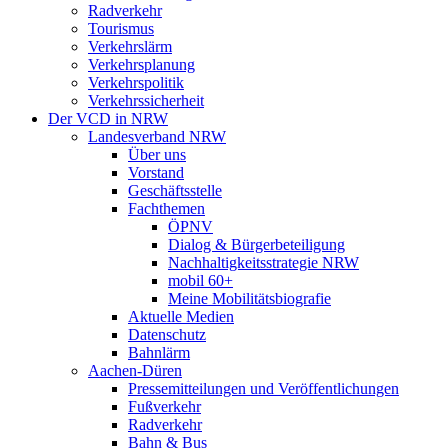
Radverkehr
Tourismus
Verkehrslärm
Verkehrsplanung
Verkehrspolitik
Verkehrssicherheit
Der VCD in NRW
Landesverband NRW
Über uns
Vorstand
Geschäftsstelle
Fachthemen
ÖPNV
Dialog & Bürgerbeteiligung
Nachhaltigkeitsstrategie NRW
mobil 60+
Meine Mobilitätsbiografie
Aktuelle Medien
Datenschutz
Bahnlärm
Aachen-Düren
Pressemitteilungen und Veröffentlichungen
Fußverkehr
Radverkehr
Bahn & Bus