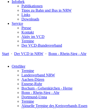
Infothek
Publikationen
Tipps zu Bahn und Bus in NRW
Links
Downloads
Service
Presse
Kontakt
Aktiv im VCD
Termine
Der VCD-Bundesverband
Start
·
Der VCD in NRW
·
Bonn - Rhein-Sieg - Ahr
Ortsfilter
Termine
Landesverband NRW
Aachen-Düren
Ennepe-Ruhr
Bochum - Gelsenkirchen - Herne
Bonn - Rhein-Sieg - Ahr
Dortmund-Unna
Termine
Aktuelle Termine des Kreisverbands Essen