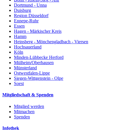
Dortmund - Unna
Duisburg
Region Düsseldorf
Ennepe-Ruhr
Essen
Hagen - Märkischer Kreis
Hamm
Heinsberg - Mönchengladbach - Viersen
Hochsauerland
Köln
Minden-Lübbecke Herford
Mülheim/Oberhausen
Münsterland
Ostwestfalen-Lippe
Siegen-Wittgenstein - Olpe
Soest
Mitgliedschaft & Spenden
Mitglied werden
Mitmachen
Spenden
Infothek