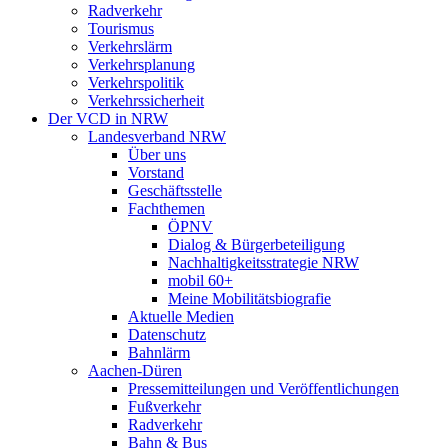
Radverkehr
Tourismus
Verkehrslärm
Verkehrsplanung
Verkehrspolitik
Verkehrssicherheit
Der VCD in NRW
Landesverband NRW
Über uns
Vorstand
Geschäftsstelle
Fachthemen
ÖPNV
Dialog & Bürgerbeteiligung
Nachhaltigkeitsstrategie NRW
mobil 60+
Meine Mobilitätsbiografie
Aktuelle Medien
Datenschutz
Bahnlärm
Aachen-Düren
Pressemitteilungen und Veröffentlichungen
Fußverkehr
Radverkehr
Bahn & Bus