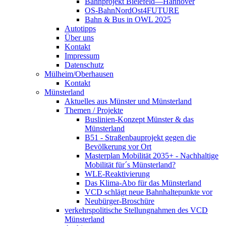
Bahnprojekt Bielefeld—Hannover
OS-BahnNordOst4FUTURE
Bahn & Bus in OWL 2025
Autotipps
Über uns
Kontakt
Impressum
Datenschutz
Mülheim/Oberhausen
Kontakt
Münsterland
Aktuelles aus Münster und Münsterland
Themen / Projekte
Buslinien-Konzept Münster & das
Münsterland
B51 - Straßenbauprojekt gegen die
Bevölkerung vor Ort
Masterplan Mobilität 2035+ - Nachhaltige
Mobilität für´s Münsterland?
WLE-Reaktivierung
Das Klima-Abo für das Münsterland
VCD schlägt neue Bahnhaltepunkte vor
Neubürger-Broschüre
verkehrspolitische Stellungnahmen des VCD
Münsterland