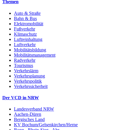
Themen
Auto & Straße
Bahn & Bus
Elektromobilität
Fußverkehr
Klimaschutz
Luftreinhaltung
Luftverkehr
Mobilitätsbildung
Mobilitätsmanagement
Radverkehr
Tourismus
Verkehrslärm
Verkehrsplanung
Verkehrspolitik
Verkehrssicherheit
Der VCD in NRW
Landesverband NRW
Aachen-Düren
Bergisches Land
KV Bochum/Gelsenkirchen/Herne
Bonn - Rhein-Sieg - Ahr