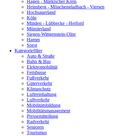
Hagen - Märkischer Kreis
Heinsberg - Mönchengladbach - Viersen
Hochsauerland
Köln
Minden - Lübbecke - Herford
Münsterland
Siegen-Wittgenstein-Olpe
Hamm
Soest
Kategoriefilter
Auto & Straße
Bahn & Bus
Elektromobilität
Fernbusse
Fußverkehr
Güterverkehr
Klimaschutz
Luftreinhaltung
Luftverkehr
Mobilitätsbildung
Mobilitätsmanagement
Pressemitteilung
Radverkehr
Senioren
Tourismus