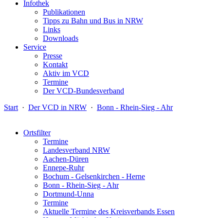
Infothek
Publikationen
Tipps zu Bahn und Bus in NRW
Links
Downloads
Service
Presse
Kontakt
Aktiv im VCD
Termine
Der VCD-Bundesverband
Start
·
Der VCD in NRW
·
Bonn - Rhein-Sieg - Ahr
Ortsfilter
Termine
Landesverband NRW
Aachen-Düren
Ennepe-Ruhr
Bochum - Gelsenkirchen - Herne
Bonn - Rhein-Sieg - Ahr
Dortmund-Unna
Termine
Aktuelle Termine des Kreisverbands Essen