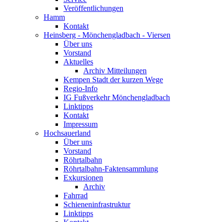
Veröffentlichungen
Hamm
Kontakt
Heinsberg - Mönchengladbach - Viersen
Über uns
Vorstand
Aktuelles
Archiv Mitteilungen
Kempen Stadt der kurzen Wege
Regio-Info
IG Fußverkehr Mönchengladbach
Linktipps
Kontakt
Impressum
Hochsauerland
Über uns
Vorstand
Röhrtalbahn
Röhrtalbahn-Faktensammlung
Exkursionen
Archiv
Fahrrad
Schieneninfrastruktur
Linktipps