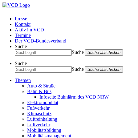
Presse
Kontakt
Aktiv im VCD
Termine
Der VCD-Bundesverband
Suche
Suche
Suche abschicken
Suche
Suche
Suche abschicken
Themen
Auto & Straße
Bahn & Bus
Infoseite Bahnlärm des VCD NRW
Elektromobilität
Fußverkehr
Klimaschutz
Luftreinhaltung
Luftverkehr
Mobilitätsbildung
Mobilitätsmanagement