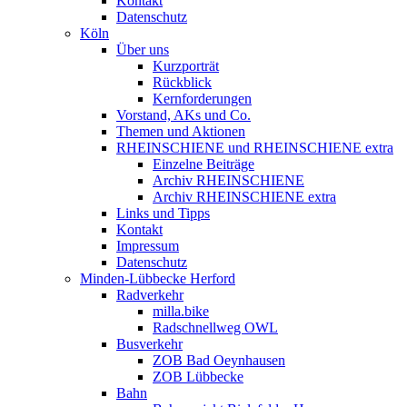
Kontakt
Datenschutz
Köln
Über uns
Kurzporträt
Rückblick
Kernforderungen
Vorstand, AKs und Co.
Themen und Aktionen
RHEINSCHIENE und RHEINSCHIENE extra
Einzelne Beiträge
Archiv RHEINSCHIENE
Archiv RHEINSCHIENE extra
Links und Tipps
Kontakt
Impressum
Datenschutz
Minden-Lübbecke Herford
Radverkehr
milla.bike
Radschnellweg OWL
Busverkehr
ZOB Bad Oeynhausen
ZOB Lübbecke
Bahn