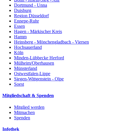
Dortmund - Unna
Duisburg
Region Düsseldorf
Ennepe-Ruhr
Essen
Hagen - Märkischer Kreis
Hamm
Heinsberg - Mönchengladbach - Viersen
Hochsauerland
Köln
Minden-Lübbecke Herford
Mülheim/Oberhausen
Münsterland
Ostwestfalen-Lippe
Siegen-Wittgenstein - Olpe
Soest
Mitgliedschaft & Spenden
Mitglied werden
Mitmachen
Spenden
Infothek