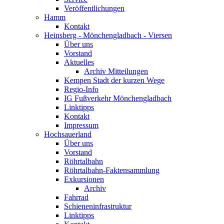
Veröffentlichungen
Hamm
Kontakt
Heinsberg - Mönchengladbach - Viersen
Über uns
Vorstand
Aktuelles
Archiv Mitteilungen
Kempen Stadt der kurzen Wege
Regio-Info
IG Fußverkehr Mönchengladbach
Linktipps
Kontakt
Impressum
Hochsauerland
Über uns
Vorstand
Röhrtalbahn
Röhrtalbahn-Faktensammlung
Exkursionen
Archiv
Fahrrad
Schieneninfrastruktur
Linktipps