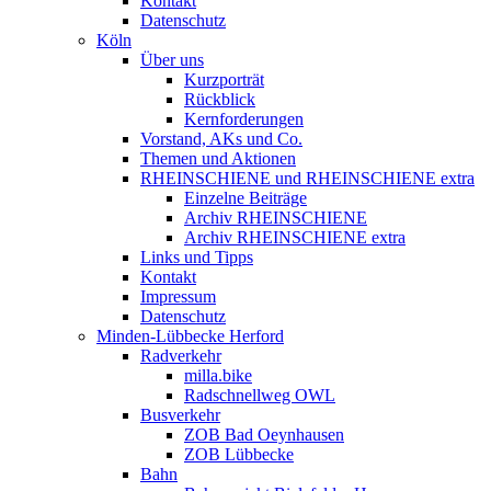
Kontakt
Datenschutz
Köln
Über uns
Kurzporträt
Rückblick
Kernforderungen
Vorstand, AKs und Co.
Themen und Aktionen
RHEINSCHIENE und RHEINSCHIENE extra
Einzelne Beiträge
Archiv RHEINSCHIENE
Archiv RHEINSCHIENE extra
Links und Tipps
Kontakt
Impressum
Datenschutz
Minden-Lübbecke Herford
Radverkehr
milla.bike
Radschnellweg OWL
Busverkehr
ZOB Bad Oeynhausen
ZOB Lübbecke
Bahn