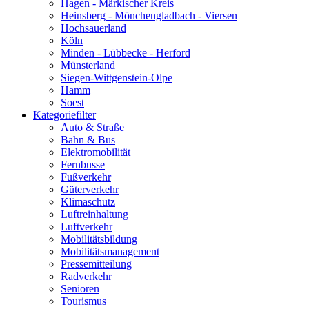
Hagen - Märkischer Kreis
Heinsberg - Mönchengladbach - Viersen
Hochsauerland
Köln
Minden - Lübbecke - Herford
Münsterland
Siegen-Wittgenstein-Olpe
Hamm
Soest
Kategoriefilter
Auto & Straße
Bahn & Bus
Elektromobilität
Fernbusse
Fußverkehr
Güterverkehr
Klimaschutz
Luftreinhaltung
Luftverkehr
Mobilitätsbildung
Mobilitätsmanagement
Pressemitteilung
Radverkehr
Senioren
Tourismus