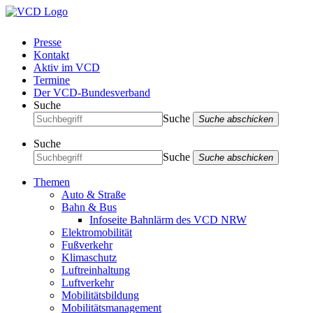
Presse
Kontakt
Aktiv im VCD
Termine
Der VCD-Bundesverband
Suche
Suche
Suche abschicken
Suche
Suche
Suche abschicken
Themen
Auto & Straße
Bahn & Bus
Infoseite Bahnlärm des VCD NRW
Elektromobilität
Fußverkehr
Klimaschutz
Luftreinhaltung
Luftverkehr
Mobilitätsbildung
Mobilitätsmanagement