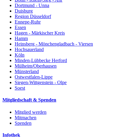
Dortmund - Unna
Duisburg
Region Düsseldorf
Ennepe-Ruhr
Essen
Hagen - Märkischer Kreis
Hamm
Heinsberg - Mönchengladbach - Viersen
Hochsauerland
Köln
Minden-Lübbecke Herford
Mülheim/Oberhausen
Münsterland
Ostwestfalen-Lippe
Siegen-Wittgenstein - Olpe
Soest
Mitgliedschaft & Spenden
Mitglied werden
Mitmachen
Spenden
Infothek