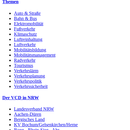
Themen
Auto & Straße
Bahn & Bus
Elektromobilität
Fußverkehr
Klimaschutz
Luftreinhaltung
Luftverkehr
Mobilitätsbildung
Mobilitätsmanagement
Radverkehr
Tourismus
Verkehrslärm
Verkehrsplanung
Verkehrspolitik
Verkehrssicherheit
Der VCD in NRW
Landesverband NRW
Aachen-Düren
Bergisches Land
KV Bochum/Gelsenkirchen/Herne
Bonn - Rhein-Sieg - Ahr