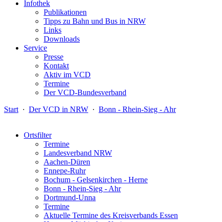
Infothek
Publikationen
Tipps zu Bahn und Bus in NRW
Links
Downloads
Service
Presse
Kontakt
Aktiv im VCD
Termine
Der VCD-Bundesverband
Start
·
Der VCD in NRW
·
Bonn - Rhein-Sieg - Ahr
Ortsfilter
Termine
Landesverband NRW
Aachen-Düren
Ennepe-Ruhr
Bochum - Gelsenkirchen - Herne
Bonn - Rhein-Sieg - Ahr
Dortmund-Unna
Termine
Aktuelle Termine des Kreisverbands Essen