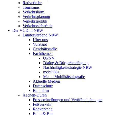
Radverkehr
Tourismus
Verkehrslärm
Verkehrsplanung
Verkehrspolitik
Verkehrssicherheit
Der VCD in NRW
Landesverband NRW
Über uns
Vorstand
Geschäftsstelle
Fachthemen
ÖPNV
Dialog & Bürgerbeteiligung
Nachhaltigkeitsstrategie NRW
mobil 60+
Meine Mobilitätsbiografie
Aktuelle Medien
Datenschutz
Bahnlärm
Aachen-Düren
Pressemitteilungen und Veröffentlichungen
Fußverkehr
Radverkehr
Bahn & Bus