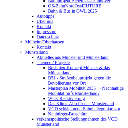
Bahnprojekt Bielefeld—Hannover
OS-BahnNordOst4FUTURE
Bahn & Bus in OWL 2025
Autotipps
Über uns
Kontakt
Impressum
Datenschutz
Mülheim/Oberhausen
Kontakt
Münsterland
Aktuelles aus Münster und Münsterland
Themen / Projekte
Buslinien-Konzept Münster & das
Münsterland
B51 - Straßenbauprojekt gegen die
Bevölkerung vor Ort
Masterplan Mobilität 2035+ - Nachhaltige
Mobilität für´s Münsterland?
WLE-Reaktivierung
Das Klima-Abo für das Münsterland
VCD schlägt neue Bahnhaltepunkte vor
Neubürger-Broschüre
verkehrspolitische Stellungnahmen des VCD
Münsterland