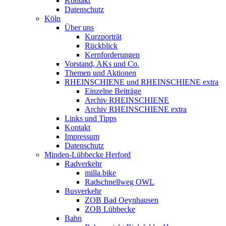
Kontakt
Datenschutz
Köln
Über uns
Kurzporträt
Rückblick
Kernforderungen
Vorstand, AKs und Co.
Themen und Aktionen
RHEINSCHIENE und RHEINSCHIENE extra
Einzelne Beiträge
Archiv RHEINSCHIENE
Archiv RHEINSCHIENE extra
Links und Tipps
Kontakt
Impressum
Datenschutz
Minden-Lübbecke Herford
Radverkehr
milla.bike
Radschnellweg OWL
Busverkehr
ZOB Bad Oeynhausen
ZOB Lübbecke
Bahn