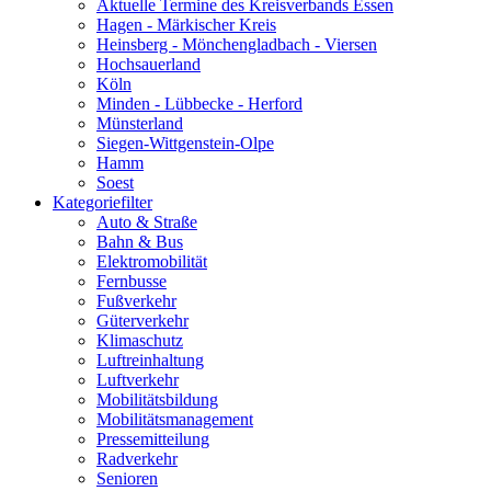
Aktuelle Termine des Kreisverbands Essen
Hagen - Märkischer Kreis
Heinsberg - Mönchengladbach - Viersen
Hochsauerland
Köln
Minden - Lübbecke - Herford
Münsterland
Siegen-Wittgenstein-Olpe
Hamm
Soest
Kategoriefilter
Auto & Straße
Bahn & Bus
Elektromobilität
Fernbusse
Fußverkehr
Güterverkehr
Klimaschutz
Luftreinhaltung
Luftverkehr
Mobilitätsbildung
Mobilitätsmanagement
Pressemitteilung
Radverkehr
Senioren