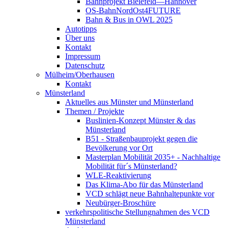
Bahnprojekt Bielefeld—Hannover
OS-BahnNordOst4FUTURE
Bahn & Bus in OWL 2025
Autotipps
Über uns
Kontakt
Impressum
Datenschutz
Mülheim/Oberhausen
Kontakt
Münsterland
Aktuelles aus Münster und Münsterland
Themen / Projekte
Buslinien-Konzept Münster & das
Münsterland
B51 - Straßenbauprojekt gegen die
Bevölkerung vor Ort
Masterplan Mobilität 2035+ - Nachhaltige
Mobilität für´s Münsterland?
WLE-Reaktivierung
Das Klima-Abo für das Münsterland
VCD schlägt neue Bahnhaltepunkte vor
Neubürger-Broschüre
verkehrspolitische Stellungnahmen des VCD
Münsterland