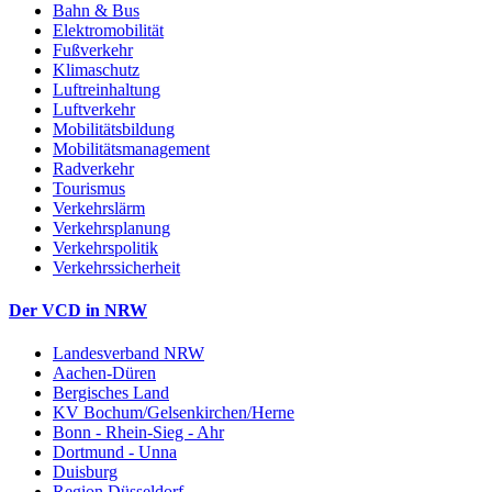
Bahn & Bus
Elektromobilität
Fußverkehr
Klimaschutz
Luftreinhaltung
Luftverkehr
Mobilitätsbildung
Mobilitätsmanagement
Radverkehr
Tourismus
Verkehrslärm
Verkehrsplanung
Verkehrspolitik
Verkehrssicherheit
Der VCD in NRW
Landesverband NRW
Aachen-Düren
Bergisches Land
KV Bochum/Gelsenkirchen/Herne
Bonn - Rhein-Sieg - Ahr
Dortmund - Unna
Duisburg
Region Düsseldorf