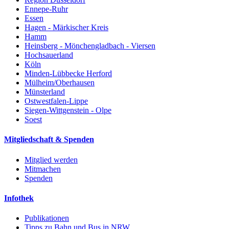
Ennepe-Ruhr
Essen
Hagen - Märkischer Kreis
Hamm
Heinsberg - Mönchengladbach - Viersen
Hochsauerland
Köln
Minden-Lübbecke Herford
Mülheim/Oberhausen
Münsterland
Ostwestfalen-Lippe
Siegen-Wittgenstein - Olpe
Soest
Mitgliedschaft & Spenden
Mitglied werden
Mitmachen
Spenden
Infothek
Publikationen
Tipps zu Bahn und Bus in NRW