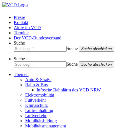
Presse
Kontakt
Aktiv im VCD
Termine
Der VCD-Bundesverband
Suche
Suche
Suche abschicken
Suche
Suche
Suche abschicken
Themen
Auto & Straße
Bahn & Bus
Infoseite Bahnlärm des VCD NRW
Elektromobilität
Fußverkehr
Klimaschutz
Luftreinhaltung
Luftverkehr
Mobilitätsbildung
Mobilitätsmanagement