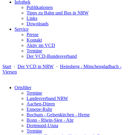
Infothek
Publikationen
Tipps zu Bahn und Bus in NRW
Links
Downloads
Service
Presse
Kontakt
Aktiv im VCD
Termine
Der VCD-Bundesverband
Start
·
Der VCD in NRW
·
Heinsberg - Mönchengladbach -
Viersen
Ortsfilter
Termine
Landesverband NRW
Aachen-Düren
Ennepe-Ruhr
Bochum - Gelsenkirchen - Herne
Bonn - Rhein-Sieg - Ahr
Dortmund-Unna
Termine