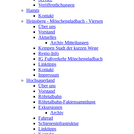
Veröffentlichungen
Hamm
Kontakt
Heinsberg - Mönchengladbach - Viersen
Über uns
Vorstand
Aktuelles
Archiv Mitteilungen
Kempen Stadt der kurzen Wege
Regio-Info
IG Fußverkehr Mönchengladbach
Linktipps
Kontakt
Impressum
Hochsauerland
Über uns
Vorstand
Röhrtalbahn
Röhrtalbahn-Faktensammlung
Exkursionen
Archiv
Fahrrad
Schieneninfrastruktur
Linktipps