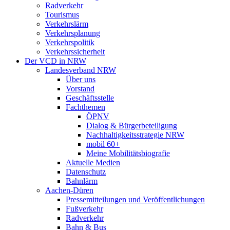
Radverkehr
Tourismus
Verkehrslärm
Verkehrsplanung
Verkehrspolitik
Verkehrssicherheit
Der VCD in NRW
Landesverband NRW
Über uns
Vorstand
Geschäftsstelle
Fachthemen
ÖPNV
Dialog & Bürgerbeteiligung
Nachhaltigkeitsstrategie NRW
mobil 60+
Meine Mobilitätsbiografie
Aktuelle Medien
Datenschutz
Bahnlärm
Aachen-Düren
Pressemitteilungen und Veröffentlichungen
Fußverkehr
Radverkehr
Bahn & Bus