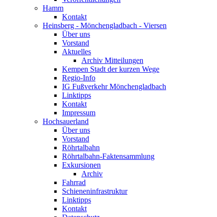
Hamm
Kontakt
Heinsberg - Mönchengladbach - Viersen
Über uns
Vorstand
Aktuelles
Archiv Mitteilungen
Kempen Stadt der kurzen Wege
Regio-Info
IG Fußverkehr Mönchengladbach
Linktipps
Kontakt
Impressum
Hochsauerland
Über uns
Vorstand
Röhrtalbahn
Röhrtalbahn-Faktensammlung
Exkursionen
Archiv
Fahrrad
Schieneninfrastruktur
Linktipps
Kontakt