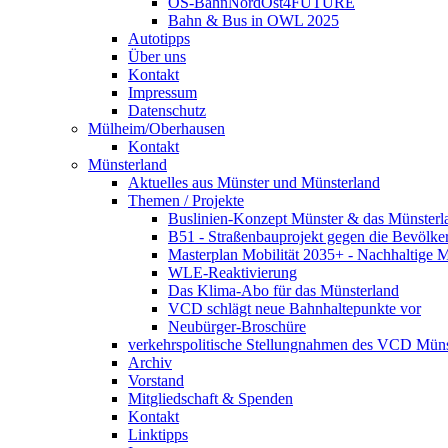
OS-BahnNordOst4FUTURE
Bahn & Bus in OWL 2025
Autotipps
Über uns
Kontakt
Impressum
Datenschutz
Mülheim/Oberhausen
Kontakt
Münsterland
Aktuelles aus Münster und Münsterland
Themen / Projekte
Buslinien-Konzept Münster & das Münsterl
B51 - Straßenbauprojekt gegen die Bevölke
Masterplan Mobilität 2035+ - Nachhaltige Mo
WLE-Reaktivierung
Das Klima-Abo für das Münsterland
VCD schlägt neue Bahnhaltepunkte vor
Neubürger-Broschüre
verkehrspolitische Stellungnahmen des VCD Müns
Archiv
Vorstand
Mitgliedschaft & Spenden
Kontakt
Linktipps