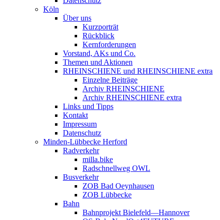
Datenschutz
Köln
Über uns
Kurzporträt
Rückblick
Kernforderungen
Vorstand, AKs und Co.
Themen und Aktionen
RHEINSCHIENE und RHEINSCHIENE extra
Einzelne Beiträge
Archiv RHEINSCHIENE
Archiv RHEINSCHIENE extra
Links und Tipps
Kontakt
Impressum
Datenschutz
Minden-Lübbecke Herford
Radverkehr
milla.bike
Radschnellweg OWL
Busverkehr
ZOB Bad Oeynhausen
ZOB Lübbecke
Bahn
Bahnprojekt Bielefeld—Hannover