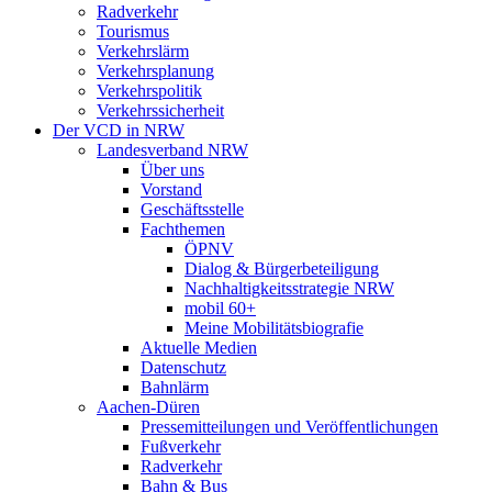
Radverkehr
Tourismus
Verkehrslärm
Verkehrsplanung
Verkehrspolitik
Verkehrssicherheit
Der VCD in NRW
Landesverband NRW
Über uns
Vorstand
Geschäftsstelle
Fachthemen
ÖPNV
Dialog & Bürgerbeteiligung
Nachhaltigkeitsstrategie NRW
mobil 60+
Meine Mobilitätsbiografie
Aktuelle Medien
Datenschutz
Bahnlärm
Aachen-Düren
Pressemitteilungen und Veröffentlichungen
Fußverkehr
Radverkehr
Bahn & Bus