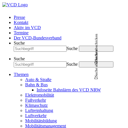
Presse
Kontakt
Aktiv im VCD
Termine
Suche abschicken
Der VCD-Bundesverband
Suche
Suche
Suche abschicken
Suche
Suche
Themen
Auto & Straße
Bahn & Bus
Infoseite Bahnlärm des VCD NRW
Elektromobilität
Fußverkehr
Klimaschutz
Luftreinhaltung
Luftverkehr
Mobilitätsbildung
Mobilitätsmanagement