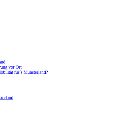
and
rung vor Ort
bilität für´s Münsterland?
terland