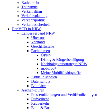
Radverkehr
Tourismus
Verkehrslärm
Verkehrsplanung
Verkehrspolitik
Verkehrssicherheit
Der VCD in NRW
Landesverband NRW
Über uns
Vorstand
Geschäftsstelle
Fachthemen
ÖPNV
Dialog & Bürgerbeteiligung
Nachhaltigkeitsstrategie NRW
mobil 60+
Meine Mobilitätsbiografie
Aktuelle Medien
Datenschutz
Bahnlärm
Aachen-Düren
Pressemitteilungen und Veröffentlichungen
Fußverkehr
Radverkehr
Bahn & Bus