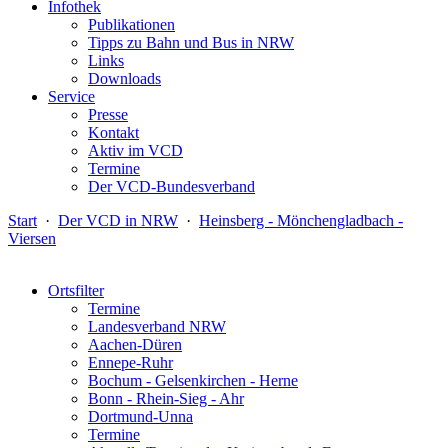
Infothek
Publikationen
Tipps zu Bahn und Bus in NRW
Links
Downloads
Service
Presse
Kontakt
Aktiv im VCD
Termine
Der VCD-Bundesverband
Start
·
Der VCD in NRW
·
Heinsberg - Mönchengladbach -
Viersen
Ortsfilter
Termine
Landesverband NRW
Aachen-Düren
Ennepe-Ruhr
Bochum - Gelsenkirchen - Herne
Bonn - Rhein-Sieg - Ahr
Dortmund-Unna
Termine