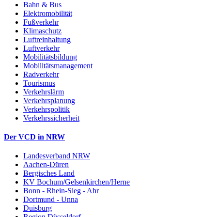
Bahn & Bus
Elektromobilität
Fußverkehr
Klimaschutz
Luftreinhaltung
Luftverkehr
Mobilitätsbildung
Mobilitätsmanagement
Radverkehr
Tourismus
Verkehrslärm
Verkehrsplanung
Verkehrspolitik
Verkehrssicherheit
Der VCD in NRW
Landesverband NRW
Aachen-Düren
Bergisches Land
KV Bochum/Gelsenkirchen/Herne
Bonn - Rhein-Sieg - Ahr
Dortmund - Unna
Duisburg
Region Düsseldorf