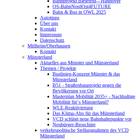
Bahnprojekt Bielefeld—Hannover
OS-BahnNordOst4FUTURE
Bahn & Bus in OWL 2025
Autotipps
Über uns
Kontakt
Impressum
Datenschutz
Mülheim/Oberhausen
Kontakt
Münsterland
Aktuelles aus Münster und Münsterland
Themen / Projekte
Buslinien-Konzept Münster & das
Münsterland
B51 - Straßenbauprojekt gegen die
Bevölkerung vor Ort
Masterplan Mobilität 2035+ - Nachhaltige
Mobilität für´s Münsterland?
WLE-Reaktivierung
Das Klima-Abo für das Münsterland
VCD schlägt neue Bahnhaltepunkte vor
Neubürger-Broschüre
verkehrspolitische Stellungnahmen des VCD
Münsterland