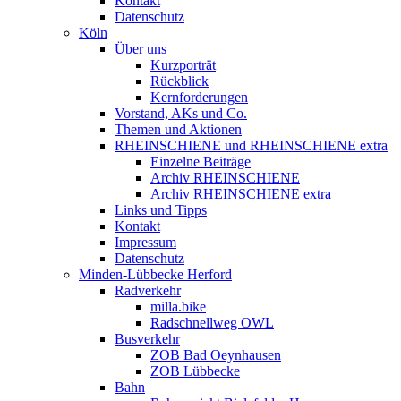
Kontakt
Datenschutz
Köln
Über uns
Kurzporträt
Rückblick
Kernforderungen
Vorstand, AKs und Co.
Themen und Aktionen
RHEINSCHIENE und RHEINSCHIENE extra
Einzelne Beiträge
Archiv RHEINSCHIENE
Archiv RHEINSCHIENE extra
Links und Tipps
Kontakt
Impressum
Datenschutz
Minden-Lübbecke Herford
Radverkehr
milla.bike
Radschnellweg OWL
Busverkehr
ZOB Bad Oeynhausen
ZOB Lübbecke
Bahn