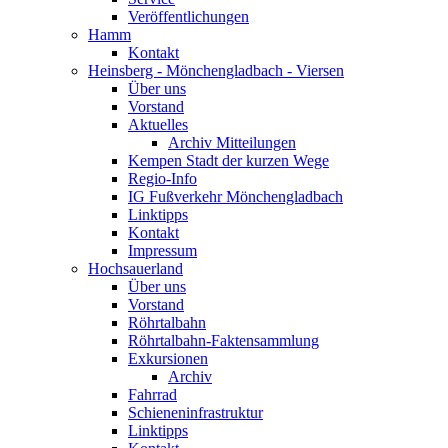
Veröffentlichungen
Hamm
Kontakt
Heinsberg - Mönchengladbach - Viersen
Über uns
Vorstand
Aktuelles
Archiv Mitteilungen
Kempen Stadt der kurzen Wege
Regio-Info
IG Fußverkehr Mönchengladbach
Linktipps
Kontakt
Impressum
Hochsauerland
Über uns
Vorstand
Röhrtalbahn
Röhrtalbahn-Faktensammlung
Exkursionen
Archiv
Fahrrad
Schieneninfrastruktur
Linktipps