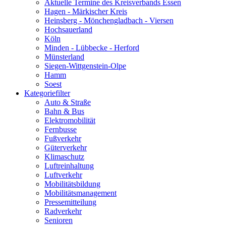
Aktuelle Termine des Kreisverbands Essen
Hagen - Märkischer Kreis
Heinsberg - Mönchengladbach - Viersen
Hochsauerland
Köln
Minden - Lübbecke - Herford
Münsterland
Siegen-Wittgenstein-Olpe
Hamm
Soest
Kategoriefilter
Auto & Straße
Bahn & Bus
Elektromobilität
Fernbusse
Fußverkehr
Güterverkehr
Klimaschutz
Luftreinhaltung
Luftverkehr
Mobilitätsbildung
Mobilitätsmanagement
Pressemitteilung
Radverkehr
Senioren