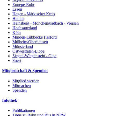
Ennepe-Ruhr
Essen
Hagen - Märkischer Kreis
Hamm
Heinsberg - Mönchengladbach - Viersen
Hochsauerland
Köln
Minden-Lübbecke Herford
Mülheim/Oberhausen
Münsterland
Ostwestfalen-Lippe
Siegen-Wittgenstein - Olpe
Soest
Mitgliedschaft & Spenden
Mitglied werden
Mitmachen
Spenden
Infothek
Publikationen
Tipps zu Bahn und Bus in NRW