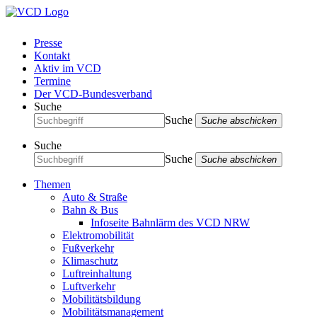
Presse
Kontakt
Aktiv im VCD
Termine
Der VCD-Bundesverband
Suche
Suche
Suche abschicken
Suche
Suche
Suche abschicken
Themen
Auto & Straße
Bahn & Bus
Infoseite Bahnlärm des VCD NRW
Elektromobilität
Fußverkehr
Klimaschutz
Luftreinhaltung
Luftverkehr
Mobilitätsbildung
Mobilitätsmanagement