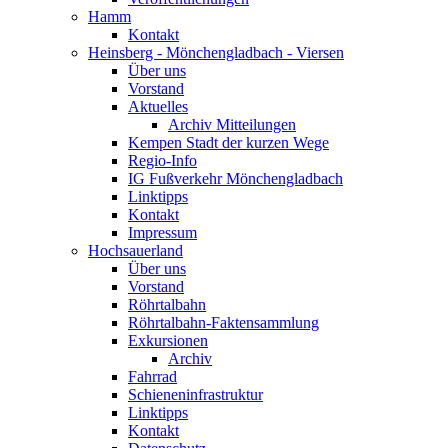
Hamm
Kontakt
Heinsberg - Mönchengladbach - Viersen
Über uns
Vorstand
Aktuelles
Archiv Mitteilungen
Kempen Stadt der kurzen Wege
Regio-Info
IG Fußverkehr Mönchengladbach
Linktipps
Kontakt
Impressum
Hochsauerland
Über uns
Vorstand
Röhrtalbahn
Röhrtalbahn-Faktensammlung
Exkursionen
Archiv
Fahrrad
Schieneninfrastruktur
Linktipps
Kontakt