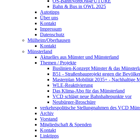
OS-BahnNordOst4FUTURE
Bahn & Bus in OWL 2025
Autotipps
Über uns
Kontakt
Impressum
Datenschutz
Mülheim/Oberhausen
Kontakt
Münsterland
Aktuelles aus Münster und Münsterland
Themen / Projekte
Buslinien-Konzept Münster & das Münsterl
B51 - Straßenbauprojekt gegen die Bevölke
Masterplan Mobilität 2035+ - Nachhaltige Mo
WLE-Reaktivierung
Das Klima-Abo für das Münsterland
VCD schlägt neue Bahnhaltepunkte vor
Neubürger-Broschüre
verkehrspolitische Stellungnahmen des VCD Müns
Archiv
Vorstand
Mitgliedschaft & Spenden
Kontakt
Linktipps