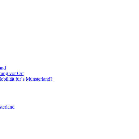
and
rung vor Ort
bilität für´s Münsterland?
terland