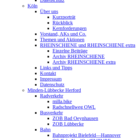
Datenschutz
Köln
Über uns
Kurzporträt
Rückblick
Kernforderungen
Vorstand, AKs und Co.
Themen und Aktionen
RHEINSCHIENE und RHEINSCHIENE extra
Einzelne Beiträge
Archiv RHEINSCHIENE
Archiv RHEINSCHIENE extra
Links und Tipps
Kontakt
Impressum
Datenschutz
Minden-Lübbecke Herford
Radverkehr
milla.bike
Radschnellweg OWL
Busverkehr
ZOB Bad Oeynhausen
ZOB Lübbecke
Bahn
Bahnprojekt Bielefeld—Hannover