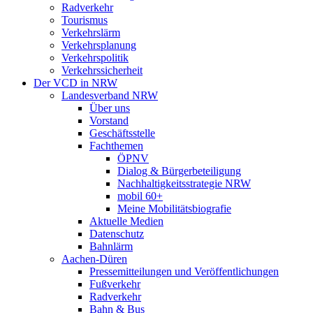
Radverkehr
Tourismus
Verkehrslärm
Verkehrsplanung
Verkehrspolitik
Verkehrssicherheit
Der VCD in NRW
Landesverband NRW
Über uns
Vorstand
Geschäftsstelle
Fachthemen
ÖPNV
Dialog & Bürgerbeteiligung
Nachhaltigkeitsstrategie NRW
mobil 60+
Meine Mobilitätsbiografie
Aktuelle Medien
Datenschutz
Bahnlärm
Aachen-Düren
Pressemitteilungen und Veröffentlichungen
Fußverkehr
Radverkehr
Bahn & Bus