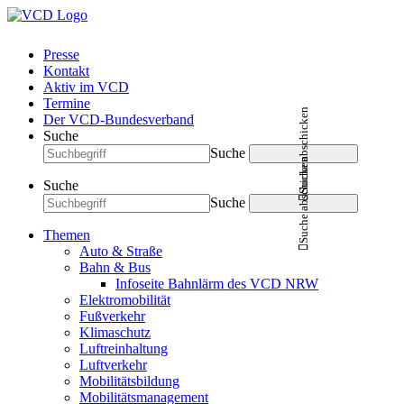
Presse
Kontakt
Aktiv im VCD
Termine
Suche abschicken
Der VCD-Bundesverband
Suche
Suche
Suche abschicken
Suche
Suche
Themen
Auto & Straße
Bahn & Bus
Infoseite Bahnlärm des VCD NRW
Elektromobilität
Fußverkehr
Klimaschutz
Luftreinhaltung
Luftverkehr
Mobilitätsbildung
Mobilitätsmanagement