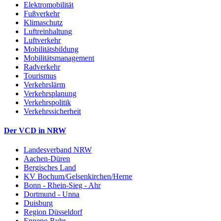
Elektromobilität
Fußverkehr
Klimaschutz
Luftreinhaltung
Luftverkehr
Mobilitätsbildung
Mobilitätsmanagement
Radverkehr
Tourismus
Verkehrslärm
Verkehrsplanung
Verkehrspolitik
Verkehrssicherheit
Der VCD in NRW
Landesverband NRW
Aachen-Düren
Bergisches Land
KV Bochum/Gelsenkirchen/Herne
Bonn - Rhein-Sieg - Ahr
Dortmund - Unna
Duisburg
Region Düsseldorf
Ennepe-Ruhr