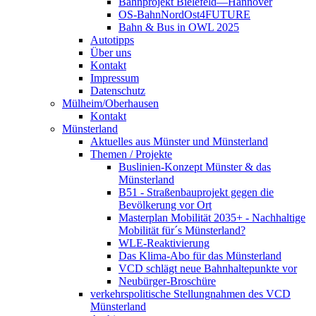
Bahnprojekt Bielefeld—Hannover
OS-BahnNordOst4FUTURE
Bahn & Bus in OWL 2025
Autotipps
Über uns
Kontakt
Impressum
Datenschutz
Mülheim/Oberhausen
Kontakt
Münsterland
Aktuelles aus Münster und Münsterland
Themen / Projekte
Buslinien-Konzept Münster & das
Münsterland
B51 - Straßenbauprojekt gegen die
Bevölkerung vor Ort
Masterplan Mobilität 2035+ - Nachhaltige
Mobilität für´s Münsterland?
WLE-Reaktivierung
Das Klima-Abo für das Münsterland
VCD schlägt neue Bahnhaltepunkte vor
Neubürger-Broschüre
verkehrspolitische Stellungnahmen des VCD
Münsterland