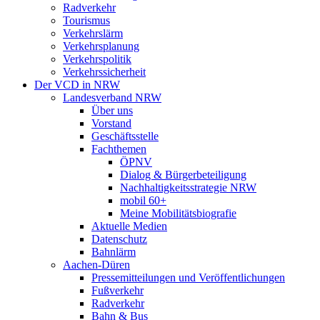
Radverkehr
Tourismus
Verkehrslärm
Verkehrsplanung
Verkehrspolitik
Verkehrssicherheit
Der VCD in NRW
Landesverband NRW
Über uns
Vorstand
Geschäftsstelle
Fachthemen
ÖPNV
Dialog & Bürgerbeteiligung
Nachhaltigkeitsstrategie NRW
mobil 60+
Meine Mobilitätsbiografie
Aktuelle Medien
Datenschutz
Bahnlärm
Aachen-Düren
Pressemitteilungen und Veröffentlichungen
Fußverkehr
Radverkehr
Bahn & Bus