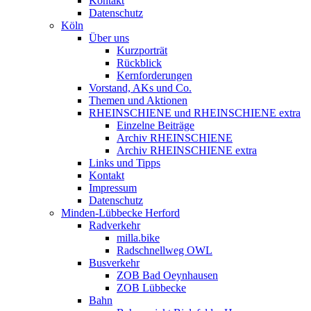
Kontakt
Datenschutz
Köln
Über uns
Kurzporträt
Rückblick
Kernforderungen
Vorstand, AKs und Co.
Themen und Aktionen
RHEINSCHIENE und RHEINSCHIENE extra
Einzelne Beiträge
Archiv RHEINSCHIENE
Archiv RHEINSCHIENE extra
Links und Tipps
Kontakt
Impressum
Datenschutz
Minden-Lübbecke Herford
Radverkehr
milla.bike
Radschnellweg OWL
Busverkehr
ZOB Bad Oeynhausen
ZOB Lübbecke
Bahn