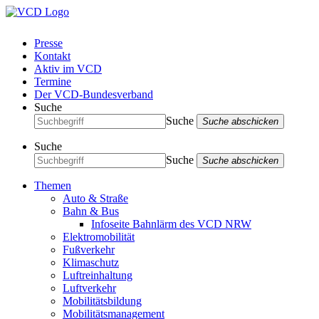
Presse
Kontakt
Aktiv im VCD
Termine
Der VCD-Bundesverband
Suche
Suche
Suche abschicken
Suche
Suche
Suche abschicken
Themen
Auto & Straße
Bahn & Bus
Infoseite Bahnlärm des VCD NRW
Elektromobilität
Fußverkehr
Klimaschutz
Luftreinhaltung
Luftverkehr
Mobilitätsbildung
Mobilitätsmanagement