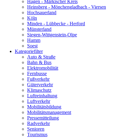
Hagen - Märkischer Kreis
Heinsberg - Mönchengladbach - Viersen
Hochsauerland
Köln
Minden - Lübbecke - Herford
Münsterland
Siegen-Wittgenstein-Olpe
Hamm
Soest
Kategoriefilter
Auto & Straße
Bahn & Bus
Elektromobilität
Fernbusse
Fußverkehr
Güterverkehr
Klimaschutz
Luftreinhaltung
Luftverkehr
Mobilitätsbildung
Mobilitätsmanagement
Pressemitteilung
Radverkehr
Senioren
Tourismus