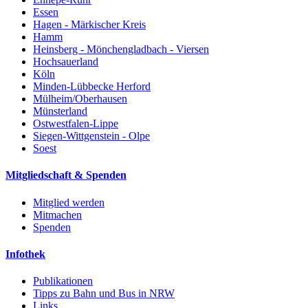
Essen
Hagen - Märkischer Kreis
Hamm
Heinsberg - Mönchengladbach - Viersen
Hochsauerland
Köln
Minden-Lübbecke Herford
Mülheim/Oberhausen
Münsterland
Ostwestfalen-Lippe
Siegen-Wittgenstein - Olpe
Soest
Mitgliedschaft & Spenden
Mitglied werden
Mitmachen
Spenden
Infothek
Publikationen
Tipps zu Bahn und Bus in NRW
Links