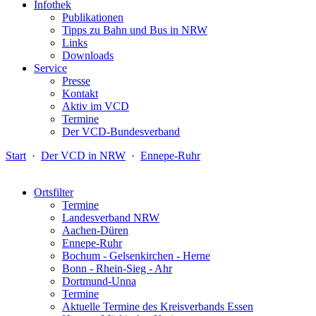
Infothek
Publikationen
Tipps zu Bahn und Bus in NRW
Links
Downloads
Service
Presse
Kontakt
Aktiv im VCD
Termine
Der VCD-Bundesverband
Start
·
Der VCD in NRW
·
Ennepe-Ruhr
Ortsfilter
Termine
Landesverband NRW
Aachen-Düren
Ennepe-Ruhr
Bochum - Gelsenkirchen - Herne
Bonn - Rhein-Sieg - Ahr
Dortmund-Unna
Termine
Aktuelle Termine des Kreisverbands Essen