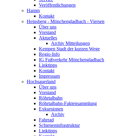
Veröffentlichungen
Hamm
Kontakt
Heinsberg - Mönchengladbach - Viersen
Über uns
Vorstand
Aktuelles
Archiv Mitteilungen
Kempen Stadt der kurzen Wege
Regio-Info
IG Fußverkehr Mönchengladbach
Linktipps
Kontakt
Impressum
Hochsauerland
Über uns
Vorstand
Röhrtalbahn
Röhrtalbahn-Faktensammlung
Exkursionen
Archiv
Fahrrad
Schieneninfrastruktur
Linktipps