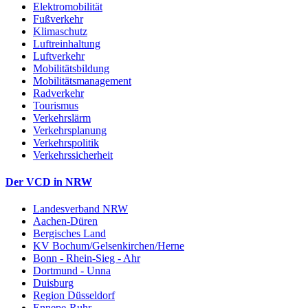
Elektromobilität
Fußverkehr
Klimaschutz
Luftreinhaltung
Luftverkehr
Mobilitätsbildung
Mobilitätsmanagement
Radverkehr
Tourismus
Verkehrslärm
Verkehrsplanung
Verkehrspolitik
Verkehrssicherheit
Der VCD in NRW
Landesverband NRW
Aachen-Düren
Bergisches Land
KV Bochum/Gelsenkirchen/Herne
Bonn - Rhein-Sieg - Ahr
Dortmund - Unna
Duisburg
Region Düsseldorf
Ennepe-Ruhr