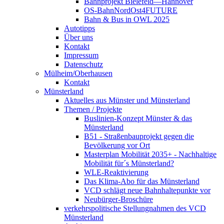
Bahnprojekt Bielefeld—Hannover
OS-BahnNordOst4FUTURE
Bahn & Bus in OWL 2025
Autotipps
Über uns
Kontakt
Impressum
Datenschutz
Mülheim/Oberhausen
Kontakt
Münsterland
Aktuelles aus Münster und Münsterland
Themen / Projekte
Buslinien-Konzept Münster & das
Münsterland
B51 - Straßenbauprojekt gegen die
Bevölkerung vor Ort
Masterplan Mobilität 2035+ - Nachhaltige
Mobilität für´s Münsterland?
WLE-Reaktivierung
Das Klima-Abo für das Münsterland
VCD schlägt neue Bahnhaltepunkte vor
Neubürger-Broschüre
verkehrspolitische Stellungnahmen des VCD
Münsterland