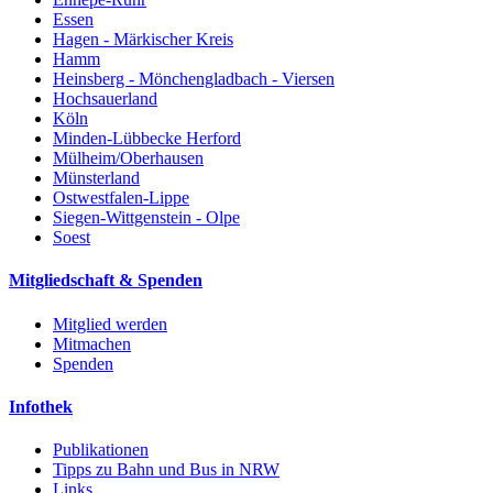
Essen
Hagen - Märkischer Kreis
Hamm
Heinsberg - Mönchengladbach - Viersen
Hochsauerland
Köln
Minden-Lübbecke Herford
Mülheim/Oberhausen
Münsterland
Ostwestfalen-Lippe
Siegen-Wittgenstein - Olpe
Soest
Mitgliedschaft & Spenden
Mitglied werden
Mitmachen
Spenden
Infothek
Publikationen
Tipps zu Bahn und Bus in NRW
Links