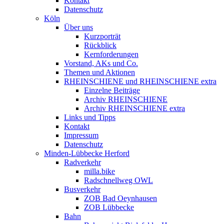
Kontakt
Datenschutz
Köln
Über uns
Kurzporträt
Rückblick
Kernforderungen
Vorstand, AKs und Co.
Themen und Aktionen
RHEINSCHIENE und RHEINSCHIENE extra
Einzelne Beiträge
Archiv RHEINSCHIENE
Archiv RHEINSCHIENE extra
Links und Tipps
Kontakt
Impressum
Datenschutz
Minden-Lübbecke Herford
Radverkehr
milla.bike
Radschnellweg OWL
Busverkehr
ZOB Bad Oeynhausen
ZOB Lübbecke
Bahn