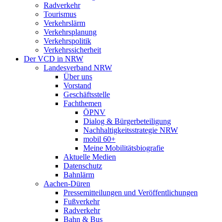
Radverkehr
Tourismus
Verkehrslärm
Verkehrsplanung
Verkehrspolitik
Verkehrssicherheit
Der VCD in NRW
Landesverband NRW
Über uns
Vorstand
Geschäftsstelle
Fachthemen
ÖPNV
Dialog & Bürgerbeteiligung
Nachhaltigkeitsstrategie NRW
mobil 60+
Meine Mobilitätsbiografie
Aktuelle Medien
Datenschutz
Bahnlärm
Aachen-Düren
Pressemitteilungen und Veröffentlichungen
Fußverkehr
Radverkehr
Bahn & Bus