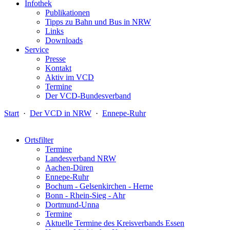
Infothek
Publikationen
Tipps zu Bahn und Bus in NRW
Links
Downloads
Service
Presse
Kontakt
Aktiv im VCD
Termine
Der VCD-Bundesverband
Start
·
Der VCD in NRW
·
Ennepe-Ruhr
Ortsfilter
Termine
Landesverband NRW
Aachen-Düren
Ennepe-Ruhr
Bochum - Gelsenkirchen - Herne
Bonn - Rhein-Sieg - Ahr
Dortmund-Unna
Termine
Aktuelle Termine des Kreisverbands Essen