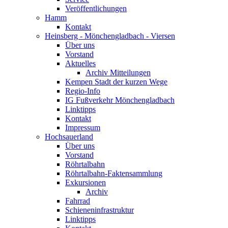
Veröffentlichungen
Hamm
Kontakt
Heinsberg - Mönchengladbach - Viersen
Über uns
Vorstand
Aktuelles
Archiv Mitteilungen
Kempen Stadt der kurzen Wege
Regio-Info
IG Fußverkehr Mönchengladbach
Linktipps
Kontakt
Impressum
Hochsauerland
Über uns
Vorstand
Röhrtalbahn
Röhrtalbahn-Faktensammlung
Exkursionen
Archiv
Fahrrad
Schieneninfrastruktur
Linktipps