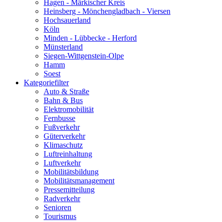
Hagen - Märkischer Kreis
Heinsberg - Mönchengladbach - Viersen
Hochsauerland
Köln
Minden - Lübbecke - Herford
Münsterland
Siegen-Wittgenstein-Olpe
Hamm
Soest
Kategoriefilter
Auto & Straße
Bahn & Bus
Elektromobilität
Fernbusse
Fußverkehr
Güterverkehr
Klimaschutz
Luftreinhaltung
Luftverkehr
Mobilitätsbildung
Mobilitätsmanagement
Pressemitteilung
Radverkehr
Senioren
Tourismus