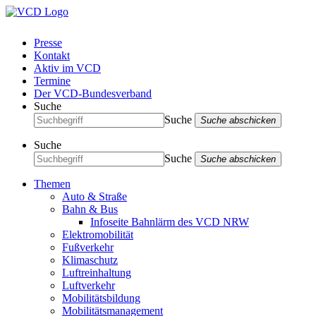
Presse
Kontakt
Aktiv im VCD
Termine
Der VCD-Bundesverband
Suche
Suche
Suche abschicken
Suche
Suche
Suche abschicken
Themen
Auto & Straße
Bahn & Bus
Infoseite Bahnlärm des VCD NRW
Elektromobilität
Fußverkehr
Klimaschutz
Luftreinhaltung
Luftverkehr
Mobilitätsbildung
Mobilitätsmanagement