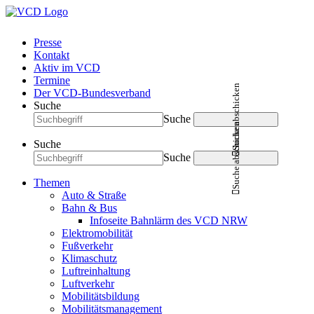
Presse
Kontakt
Aktiv im VCD
Termine
Suche abschicken
Der VCD-Bundesverband
Suche
Suche
Suche abschicken
Suche
Suche
Themen
Auto & Straße
Bahn & Bus
Infoseite Bahnlärm des VCD NRW
Elektromobilität
Fußverkehr
Klimaschutz
Luftreinhaltung
Luftverkehr
Mobilitätsbildung
Mobilitätsmanagement