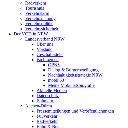
Radverkehr
Tourismus
Verkehrslärm
Verkehrsplanung
Verkehrspolitik
Verkehrssicherheit
Der VCD in NRW
Landesverband NRW
Über uns
Vorstand
Geschäftsstelle
Fachthemen
ÖPNV
Dialog & Bürgerbeteiligung
Nachhaltigkeitsstrategie NRW
mobil 60+
Meine Mobilitätsbiografie
Aktuelle Medien
Datenschutz
Bahnlärm
Aachen-Düren
Pressemitteilungen und Veröffentlichungen
Fußverkehr
Radverkehr
Bahn & Bus