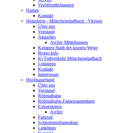
Veröffentlichungen
Hamm
Kontakt
Heinsberg - Mönchengladbach - Viersen
Über uns
Vorstand
Aktuelles
Archiv Mitteilungen
Kempen Stadt der kurzen Wege
Regio-Info
IG Fußverkehr Mönchengladbach
Linktipps
Kontakt
Impressum
Hochsauerland
Über uns
Vorstand
Röhrtalbahn
Röhrtalbahn-Faktensammlung
Exkursionen
Archiv
Fahrrad
Schieneninfrastruktur
Linktipps