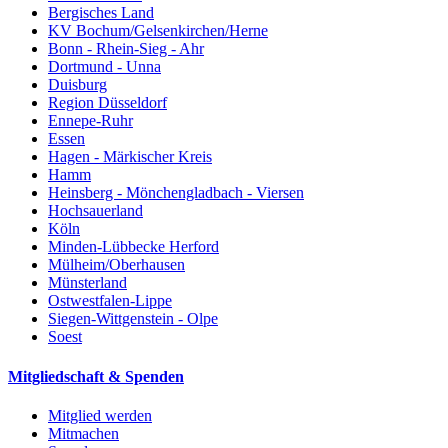
Bergisches Land
KV Bochum/Gelsenkirchen/Herne
Bonn - Rhein-Sieg - Ahr
Dortmund - Unna
Duisburg
Region Düsseldorf
Ennepe-Ruhr
Essen
Hagen - Märkischer Kreis
Hamm
Heinsberg - Mönchengladbach - Viersen
Hochsauerland
Köln
Minden-Lübbecke Herford
Mülheim/Oberhausen
Münsterland
Ostwestfalen-Lippe
Siegen-Wittgenstein - Olpe
Soest
Mitgliedschaft & Spenden
Mitglied werden
Mitmachen