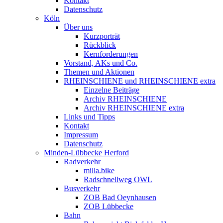
Kontakt
Datenschutz
Köln
Über uns
Kurzporträt
Rückblick
Kernforderungen
Vorstand, AKs und Co.
Themen und Aktionen
RHEINSCHIENE und RHEINSCHIENE extra
Einzelne Beiträge
Archiv RHEINSCHIENE
Archiv RHEINSCHIENE extra
Links und Tipps
Kontakt
Impressum
Datenschutz
Minden-Lübbecke Herford
Radverkehr
milla.bike
Radschnellweg OWL
Busverkehr
ZOB Bad Oeynhausen
ZOB Lübbecke
Bahn