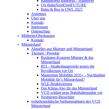
Bahnprojekt Bielefeld—Hannover
OS-BahnNordOst4FUTURE
Bahn & Bus in OWL 2025
Autotipps
Über uns
Kontakt
Impressum
Datenschutz
Mülheim/Oberhausen
Kontakt
Münsterland
Aktuelles aus Münster und Münsterland
Themen / Projekte
Buslinien-Konzept Münster & das
Münsterland
B51 - Straßenbauprojekt gegen die
Bevölkerung vor Ort
Masterplan Mobilität 2035+ - Nachhaltige
Mobilität für´s Münsterland?
WLE-Reaktivierung
Das Klima-Abo für das Münsterland
VCD schlägt neue Bahnhaltepunkte vor
Neubürger-Broschüre
verkehrspolitische Stellungnahmen des VCD
Münsterland