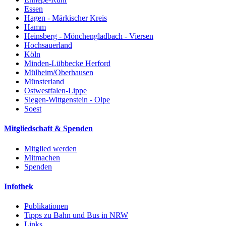
Essen
Hagen - Märkischer Kreis
Hamm
Heinsberg - Mönchengladbach - Viersen
Hochsauerland
Köln
Minden-Lübbecke Herford
Mülheim/Oberhausen
Münsterland
Ostwestfalen-Lippe
Siegen-Wittgenstein - Olpe
Soest
Mitgliedschaft & Spenden
Mitglied werden
Mitmachen
Spenden
Infothek
Publikationen
Tipps zu Bahn und Bus in NRW
Links