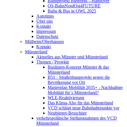
Bahnprojekt Bielefeld—Hannover
OS-BahnNordOst4FUTURE
Bahn & Bus in OWL 2025
Autotipps
Über uns
Kontakt
Impressum
Datenschutz
Mülheim/Oberhausen
Kontakt
Münsterland
Aktuelles aus Münster und Münsterland
Themen / Projekte
Buslinien-Konzept Münster & das
Münsterland
B51 - Straßenbauprojekt gegen die
Bevölkerung vor Ort
Masterplan Mobilität 2035+ - Nachhaltige
Mobilität für´s Münsterland?
WLE-Reaktivierung
Das Klima-Abo für das Münsterland
VCD schlägt neue Bahnhaltepunkte vor
Neubürger-Broschüre
verkehrspolitische Stellungnahmen des VCD
Münsterland