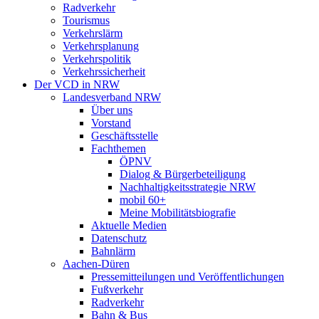
Radverkehr
Tourismus
Verkehrslärm
Verkehrsplanung
Verkehrspolitik
Verkehrssicherheit
Der VCD in NRW
Landesverband NRW
Über uns
Vorstand
Geschäftsstelle
Fachthemen
ÖPNV
Dialog & Bürgerbeteiligung
Nachhaltigkeitsstrategie NRW
mobil 60+
Meine Mobilitätsbiografie
Aktuelle Medien
Datenschutz
Bahnlärm
Aachen-Düren
Pressemitteilungen und Veröffentlichungen
Fußverkehr
Radverkehr
Bahn & Bus