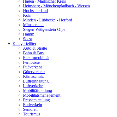
Hagen - Märkischer Kreis
Heinsberg - Mönchengladbach - Viersen
Hochsauerland
Köln
Minden - Lübbecke - Herford
Münsterland
Siegen-Wittgenstein-Olpe
Hamm
Soest
Kategoriefilter
Auto & Straße
Bahn & Bus
Elektromobilität
Fernbusse
Fußverkehr
Güterverkehr
Klimaschutz
Luftreinhaltung
Luftverkehr
Mobilitätsbildung
Mobilitätsmanagement
Pressemitteilung
Radverkehr
Senioren
Tourismus