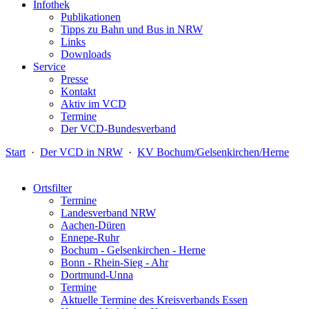
Infothek
Publikationen
Tipps zu Bahn und Bus in NRW
Links
Downloads
Service
Presse
Kontakt
Aktiv im VCD
Termine
Der VCD-Bundesverband
Start
·
Der VCD in NRW
·
KV Bochum/Gelsenkirchen/Herne
Ortsfilter
Termine
Landesverband NRW
Aachen-Düren
Ennepe-Ruhr
Bochum - Gelsenkirchen - Herne
Bonn - Rhein-Sieg - Ahr
Dortmund-Unna
Termine
Aktuelle Termine des Kreisverbands Essen