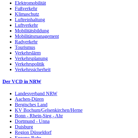
Elektromobilität
Fußverkehr
Klimaschutz
Luftreinhaltung
Luftverkehr
Mobilitätsbildung
Mobilitätsmanagement
Radverkehr
Tourismus
Verkehrslärm
Verkehrsplanung
Verkehrspolitik
Verkehrssicherheit
Der VCD in NRW
Landesverband NRW
Aachen-Düren
Bergisches Land
KV Bochum/Gelsenkirchen/Herne
Bonn - Rhein-Sieg - Ahr
Dortmund - Unna
Duisburg
Region Düsseldorf
Ennepe-Ruhr