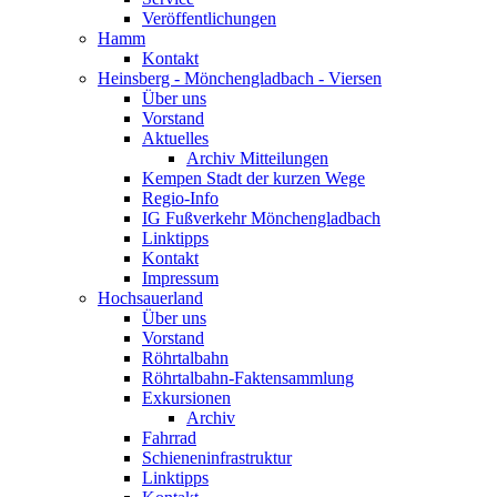
Veröffentlichungen
Hamm
Kontakt
Heinsberg - Mönchengladbach - Viersen
Über uns
Vorstand
Aktuelles
Archiv Mitteilungen
Kempen Stadt der kurzen Wege
Regio-Info
IG Fußverkehr Mönchengladbach
Linktipps
Kontakt
Impressum
Hochsauerland
Über uns
Vorstand
Röhrtalbahn
Röhrtalbahn-Faktensammlung
Exkursionen
Archiv
Fahrrad
Schieneninfrastruktur
Linktipps