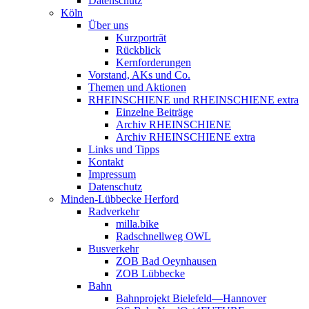
Datenschutz
Köln
Über uns
Kurzporträt
Rückblick
Kernforderungen
Vorstand, AKs und Co.
Themen und Aktionen
RHEINSCHIENE und RHEINSCHIENE extra
Einzelne Beiträge
Archiv RHEINSCHIENE
Archiv RHEINSCHIENE extra
Links und Tipps
Kontakt
Impressum
Datenschutz
Minden-Lübbecke Herford
Radverkehr
milla.bike
Radschnellweg OWL
Busverkehr
ZOB Bad Oeynhausen
ZOB Lübbecke
Bahn
Bahnprojekt Bielefeld—Hannover