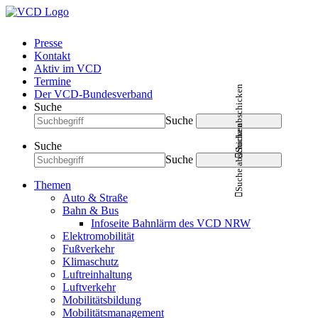
Presse
Kontakt
Aktiv im VCD
Termine
Suche abschicken
Der VCD-Bundesverband
Suche
Suche
Suche abschicken
Suche
Suche
Themen
Auto & Straße
Bahn & Bus
Infoseite Bahnlärm des VCD NRW
Elektromobilität
Fußverkehr
Klimaschutz
Luftreinhaltung
Luftverkehr
Mobilitätsbildung
Mobilitätsmanagement