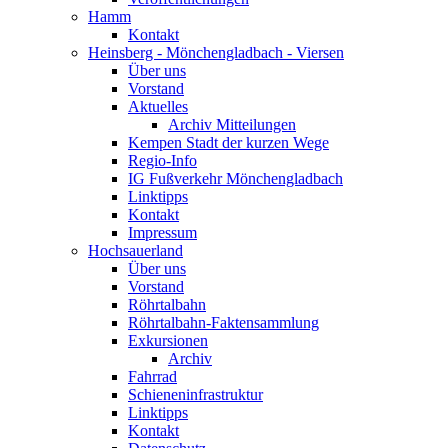
Hamm
Kontakt
Heinsberg - Mönchengladbach - Viersen
Über uns
Vorstand
Aktuelles
Archiv Mitteilungen
Kempen Stadt der kurzen Wege
Regio-Info
IG Fußverkehr Mönchengladbach
Linktipps
Kontakt
Impressum
Hochsauerland
Über uns
Vorstand
Röhrtalbahn
Röhrtalbahn-Faktensammlung
Exkursionen
Archiv
Fahrrad
Schieneninfrastruktur
Linktipps
Kontakt