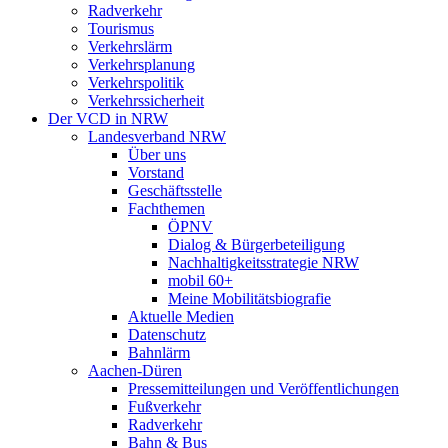
Radverkehr
Tourismus
Verkehrslärm
Verkehrsplanung
Verkehrspolitik
Verkehrssicherheit
Der VCD in NRW
Landesverband NRW
Über uns
Vorstand
Geschäftsstelle
Fachthemen
ÖPNV
Dialog & Bürgerbeteiligung
Nachhaltigkeitsstrategie NRW
mobil 60+
Meine Mobilitätsbiografie
Aktuelle Medien
Datenschutz
Bahnlärm
Aachen-Düren
Pressemitteilungen und Veröffentlichungen
Fußverkehr
Radverkehr
Bahn & Bus