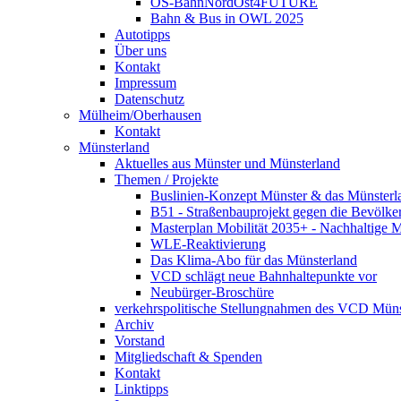
OS-BahnNordOst4FUTURE
Bahn & Bus in OWL 2025
Autotipps
Über uns
Kontakt
Impressum
Datenschutz
Mülheim/Oberhausen
Kontakt
Münsterland
Aktuelles aus Münster und Münsterland
Themen / Projekte
Buslinien-Konzept Münster & das Münsterl
B51 - Straßenbauprojekt gegen die Bevölke
Masterplan Mobilität 2035+ - Nachhaltige Mo
WLE-Reaktivierung
Das Klima-Abo für das Münsterland
VCD schlägt neue Bahnhaltepunkte vor
Neubürger-Broschüre
verkehrspolitische Stellungnahmen des VCD Müns
Archiv
Vorstand
Mitgliedschaft & Spenden
Kontakt
Linktipps