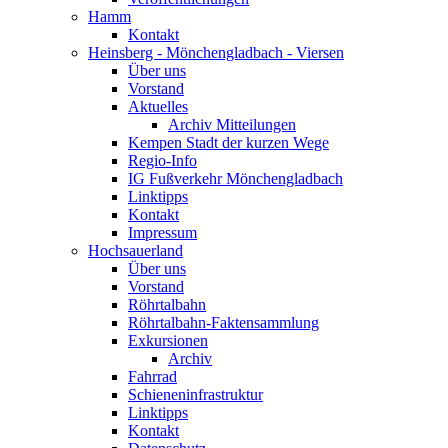
Hamm
Kontakt
Heinsberg - Mönchengladbach - Viersen
Über uns
Vorstand
Aktuelles
Archiv Mitteilungen
Kempen Stadt der kurzen Wege
Regio-Info
IG Fußverkehr Mönchengladbach
Linktipps
Kontakt
Impressum
Hochsauerland
Über uns
Vorstand
Röhrtalbahn
Röhrtalbahn-Faktensammlung
Exkursionen
Archiv
Fahrrad
Schieneninfrastruktur
Linktipps
Kontakt