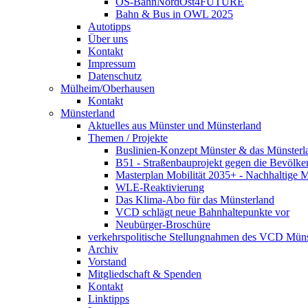
OS-BahnNordOst4FUTURE
Bahn & Bus in OWL 2025
Autotipps
Über uns
Kontakt
Impressum
Datenschutz
Mülheim/Oberhausen
Kontakt
Münsterland
Aktuelles aus Münster und Münsterland
Themen / Projekte
Buslinien-Konzept Münster & das Münsterl
B51 - Straßenbauprojekt gegen die Bevölke
Masterplan Mobilität 2035+ - Nachhaltige Mo
WLE-Reaktivierung
Das Klima-Abo für das Münsterland
VCD schlägt neue Bahnhaltepunkte vor
Neubürger-Broschüre
verkehrspolitische Stellungnahmen des VCD Müns
Archiv
Vorstand
Mitgliedschaft & Spenden
Kontakt
Linktipps