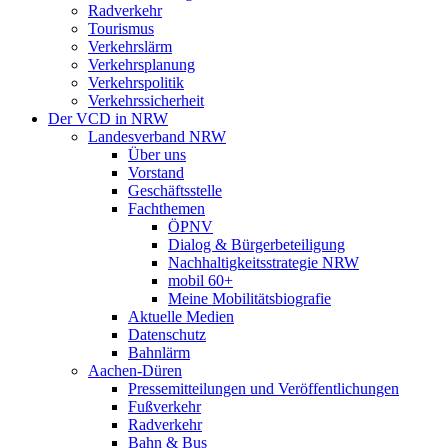
Radverkehr
Tourismus
Verkehrslärm
Verkehrsplanung
Verkehrspolitik
Verkehrssicherheit
Der VCD in NRW
Landesverband NRW
Über uns
Vorstand
Geschäftsstelle
Fachthemen
ÖPNV
Dialog & Bürgerbeteiligung
Nachhaltigkeitsstrategie NRW
mobil 60+
Meine Mobilitätsbiografie
Aktuelle Medien
Datenschutz
Bahnlärm
Aachen-Düren
Pressemitteilungen und Veröffentlichungen
Fußverkehr
Radverkehr
Bahn & Bus