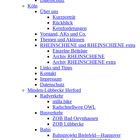
Datenschutz
Köln
Über uns
Kurzporträt
Rückblick
Kernforderungen
Vorstand, AKs und Co.
Themen und Aktionen
RHEINSCHIENE und RHEINSCHIENE extra
Einzelne Beiträge
Archiv RHEINSCHIENE
Archiv RHEINSCHIENE extra
Links und Tipps
Kontakt
Impressum
Datenschutz
Minden-Lübbecke Herford
Radverkehr
milla.bike
Radschnellweg OWL
Busverkehr
ZOB Bad Oeynhausen
ZOB Lübbecke
Bahn
Bahnprojekt Bielefeld—Hannover