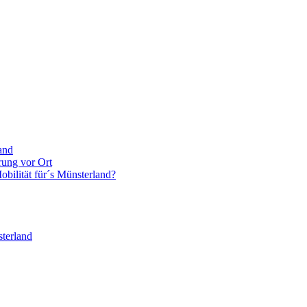
and
rung vor Ort
bilität für´s Münsterland?
terland