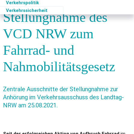
Ergänzende
Verkehrspolitik
Verkehrssicherheit
Stellungnahme des
VCD NRW zum
Fahrrad- und
Nahmobilitätsgesetz
Zentrale Ausschnitte der Stellungnahme zur
Anhörung im Verkehrsausschuss des Landtag-
NRW am 25.08.2021.
Seit der erfolgreichen Aktion von Aufbruch Fahrrad
im