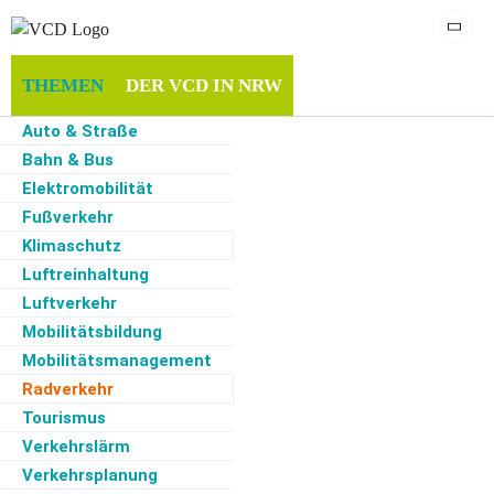
THEMEN
DER VCD IN NRW
Auto & Straße
MITGLIEDSCHAFT & SPENDEN
INFOTHEK
Bahn & Bus
Elektromobilität
SERVICE
Fußverkehr
Klimaschutz
Luftreinhaltung
Luftverkehr
Start
·
Themen
·
Radverkehr
·
Ergänzende Stellungnahme des VCD NRW zum
Fahrrad- und Nahmobilitätsgesetz
Mobilitätsbildung
Mobilitätsmanagement
Radverkehr
19.08.2021
Radverkehr
Tourismus
Verkehrslärm
Landesverband NRW
Verkehrsplanung