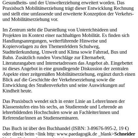
Gesundheits- und der Umwelterziehung erweitert worden. Das
Praxisbuch Mobilitätserziehung trägt dieser Entwicklung Rechnung
und stellt eine umfassende und erweiterte Konzeption der Verkehrs-
und Mobilitätserziehung vor.
Im Zentrum steht die Darstellung von Unterrichtsideen und
Projekten im Kontext einer nachhaltigen Mobilität. Es finden sich
Handlungsanregungen, weiterführende Hinweise und
Kopiervorlagen zu den Themenfeldern Schulweg,
Stadtteilerkundung, Umwelt und Klima sowie Fahrrad, Bus und
Bahn. Zusätzlich runden Vorschläge zur Elternarbeit,
Literaturangaben und Internetadressen das Angebot ab. Eingebettet
ist dieses Angebot in eine grundlegende Diskussion der zentralen
Aspekte einer zeitgemäßen Mobilitätserziehung, ergänzt durch einen
Blick auf die Geschichte der Verkehrserziehung sowie die
Entwicklung des Straßenverkehrs und seine Auswirkungen auf
Kindheit heute.
Das Praxisbuch wendet sich in erster Linie an Lehrer/innen der
Klassenstufen eins bis sechs, an Studierende und Lehrende an
lehrerbildenden Hochschulen sowie an Fachleiter/innen und
Referendar/innen an Studienseminaren.
Das Buch ist über den Buchhandel (ISBN: 3-89676-995-2, 19 €)
oder direkt beim <link http: www.paedagogik.de _blank>
Schneider