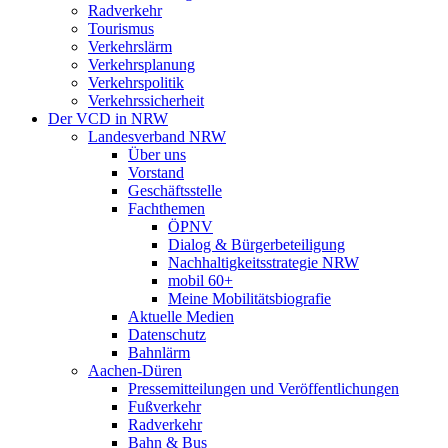
Radverkehr
Tourismus
Verkehrslärm
Verkehrsplanung
Verkehrspolitik
Verkehrssicherheit
Der VCD in NRW
Landesverband NRW
Über uns
Vorstand
Geschäftsstelle
Fachthemen
ÖPNV
Dialog & Bürgerbeteiligung
Nachhaltigkeitsstrategie NRW
mobil 60+
Meine Mobilitätsbiografie
Aktuelle Medien
Datenschutz
Bahnlärm
Aachen-Düren
Pressemitteilungen und Veröffentlichungen
Fußverkehr
Radverkehr
Bahn & Bus