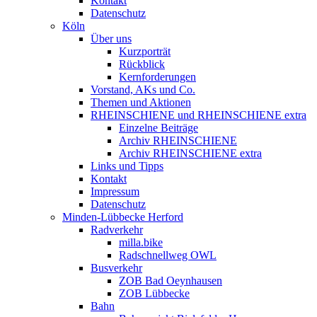
Kontakt
Datenschutz
Köln
Über uns
Kurzporträt
Rückblick
Kernforderungen
Vorstand, AKs und Co.
Themen und Aktionen
RHEINSCHIENE und RHEINSCHIENE extra
Einzelne Beiträge
Archiv RHEINSCHIENE
Archiv RHEINSCHIENE extra
Links und Tipps
Kontakt
Impressum
Datenschutz
Minden-Lübbecke Herford
Radverkehr
milla.bike
Radschnellweg OWL
Busverkehr
ZOB Bad Oeynhausen
ZOB Lübbecke
Bahn