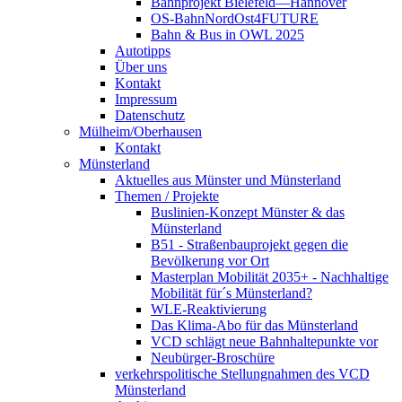
Bahnprojekt Bielefeld—Hannover
OS-BahnNordOst4FUTURE
Bahn & Bus in OWL 2025
Autotipps
Über uns
Kontakt
Impressum
Datenschutz
Mülheim/Oberhausen
Kontakt
Münsterland
Aktuelles aus Münster und Münsterland
Themen / Projekte
Buslinien-Konzept Münster & das
Münsterland
B51 - Straßenbauprojekt gegen die
Bevölkerung vor Ort
Masterplan Mobilität 2035+ - Nachhaltige
Mobilität für´s Münsterland?
WLE-Reaktivierung
Das Klima-Abo für das Münsterland
VCD schlägt neue Bahnhaltepunkte vor
Neubürger-Broschüre
verkehrspolitische Stellungnahmen des VCD
Münsterland