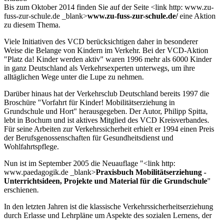
Bis zum Oktober 2014 finden Sie auf der Seite <link http: www.zu-
fuss-zur-schule.de _blank>
www.zu-fuss-zur-schule.de/
eine Aktion
zu diesem Thema.
Viele Initiativen des VCD berücksichtigen daher in besonderer
Weise die Belange von Kindern im Verkehr. Bei der VCD-Aktion
"Platz da! Kinder werden aktiv" waren 1996 mehr als 6000 Kinder
in ganz Deutschland als Verkehrsexperten unterwegs, um ihre
alltäglichen Wege unter die Lupe zu nehmen.
Darüber hinaus hat der Verkehrsclub Deutschland bereits 1997 die
Broschüre "Vorfahrt für Kinder! Mobilitätserziehung in
Grundschule und Hort" herausgegeben. Der Autor, Philipp Spitta,
lebt in Bochum und ist aktives Mitglied des VCD Kreisverbandes.
Für seine Arbeiten zur Verkehrssicherheit erhielt er 1994 einen Preis
der Berufsgenossenschaften für Gesundheitsdienst und
Wohlfahrtspflege.
Nun ist im September 2005 die Neuauflage "<link http:
www.paedagogik.de _blank>
Praxisbuch Mobilitätserziehung -
Unterrichtsideen, Projekte und Material für die Grundschule
"
erschienen.
In den letzten Jahren ist die klassische Verkehrssicherheitserziehung
durch Erlasse und Lehrpläne um Aspekte des sozialen Lernens, der