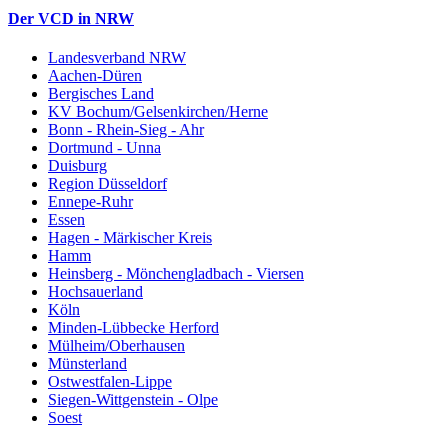
Der VCD in NRW
Landesverband NRW
Aachen-Düren
Bergisches Land
KV Bochum/Gelsenkirchen/Herne
Bonn - Rhein-Sieg - Ahr
Dortmund - Unna
Duisburg
Region Düsseldorf
Ennepe-Ruhr
Essen
Hagen - Märkischer Kreis
Hamm
Heinsberg - Mönchengladbach - Viersen
Hochsauerland
Köln
Minden-Lübbecke Herford
Mülheim/Oberhausen
Münsterland
Ostwestfalen-Lippe
Siegen-Wittgenstein - Olpe
Soest