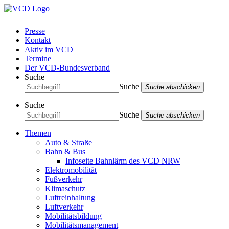
Presse
Kontakt
Aktiv im VCD
Termine
Der VCD-Bundesverband
Suche
Suche
Suche abschicken
Suche
Suche
Suche abschicken
Themen
Auto & Straße
Bahn & Bus
Infoseite Bahnlärm des VCD NRW
Elektromobilität
Fußverkehr
Klimaschutz
Luftreinhaltung
Luftverkehr
Mobilitätsbildung
Mobilitätsmanagement