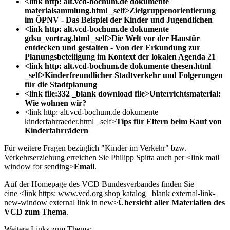
<link http: alt.vcd-bochum.de dokumente
materialsammlung.html _self>Zielgruppenorientierung
im ÖPNV - Das Beispiel der Kinder und Jugendlichen
<link http: alt.vcd-bochum.de dokumente
gdsu_vortrag.html _self>Die Welt vor der Haustür
entdecken und gestalten - Von der Erkundung zur
Planungsbeteiligung im Kontext der lokalen Agenda 21
<link http: alt.vcd-bochum.de dokumente thesen.html
_self>Kinderfreundlicher Stadtverkehr und Folgerungen
für die Stadtplanung
<link file:332 _blank download file>Unterrichtsmaterial:
Wie wohnen wir?
<link http: alt.vcd-bochum.de dokumente
kinderfahrraeder.html _self>
Tips für Eltern beim Kauf von
Kinderfahrrädern
Für weitere Fragen bezüglich "Kinder im Verkehr" bzw.
Verkehrserziehung erreichen Sie Philipp Spitta auch per <link mail
window for sending>
Email
.
Auf der Homepage des VCD Bundesverbandes finden Sie
eine <link https: www.vcd.org shop katalog _blank external-link-
new-window external link in new>
Übersicht aller Materialien des
VCD zum Thema
.
Weitere Links zum Thema: