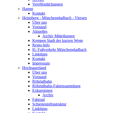
Veröffentlichungen
Hamm
Kontakt
Heinsberg - Mönchengladbach - Viersen
Über uns
Vorstand
Aktuelles
Archiv Mitteilungen
Kempen Stadt der kurzen Wege
Regio-Info
IG Fußverkehr Mönchengladbach
Linktipps
Kontakt
Impressum
Hochsauerland
Über uns
Vorstand
Röhrtalbahn
Röhrtalbahn-Faktensammlung
Exkursionen
Archiv
Fahrrad
Schieneninfrastruktur
Linktipps