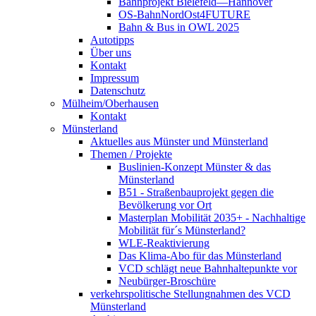
Bahnprojekt Bielefeld—Hannover
OS-BahnNordOst4FUTURE
Bahn & Bus in OWL 2025
Autotipps
Über uns
Kontakt
Impressum
Datenschutz
Mülheim/Oberhausen
Kontakt
Münsterland
Aktuelles aus Münster und Münsterland
Themen / Projekte
Buslinien-Konzept Münster & das
Münsterland
B51 - Straßenbauprojekt gegen die
Bevölkerung vor Ort
Masterplan Mobilität 2035+ - Nachhaltige
Mobilität für´s Münsterland?
WLE-Reaktivierung
Das Klima-Abo für das Münsterland
VCD schlägt neue Bahnhaltepunkte vor
Neubürger-Broschüre
verkehrspolitische Stellungnahmen des VCD
Münsterland