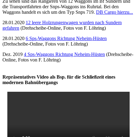
Zu sehen sind das Rangieren von 12 Waggons im Bf Sundern und
die Transportfahrten der Snps-Waggons ins Ruhrtal. Bei den
Waggons handelt es sich um den Typ Snps 719.
DB Cargo hierzu...
28.01.2020
12 leere Holzrungenwagen wurden nach Sundern
gefahren
(Drehscheibe-Online, Fotos von F. Löhring)
28.01.2020
6 Sps-Waggons Richtung Neheim-Hüsten
(Drehscheibe-Online, Fotos von F. Löhring)
Dez. 2019
4 Sps-Waggons Richtung Neheim-Hüsten
(Drehscheibe-
Online, Fotos von F. Löhring)
Repräsentatives Video als Bsp. für die Schließzeit eines
modernen Bahnübergangs