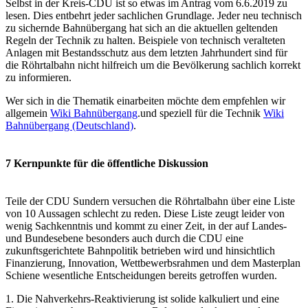
Selbst in der Kreis-CDU ist so etwas im Antrag vom 6.6.2019 zu
lesen. Dies entbehrt jeder sachlichen Grundlage. Jeder neu technisch
zu sichernde Bahnübergang hat sich an die aktuellen geltenden
Regeln der Technik zu halten. Beispiele von technisch veralteten
Anlagen mit Bestandsschutz aus dem letzten Jahrhundert sind für
die Röhrtalbahn nicht hilfreich um die Bevölkerung sachlich korrekt
zu informieren.
Wer sich in die Thematik einarbeiten möchte dem empfehlen wir
allgemein
Wiki Bahnübergang
.und speziell für die Technik
Wiki
Bahnübergang (Deutschland)
.
7 Kernpunkte für die öffentliche Diskussion
Teile der CDU Sundern versuchen die Röhrtalbahn über eine Liste
von 10 Aussagen schlecht zu reden. Diese Liste zeugt leider von
wenig Sachkenntnis und kommt zu einer Zeit, in der auf Landes-
und Bundesebene besonders auch durch die CDU eine
zukunftsgerichtete Bahnpolitik betrieben wird und hinsichtlich
Finanzierung, Innovation, Wettbewerbsrahmen und dem Masterplan
Schiene wesentliche Entscheidungen bereits getroffen wurden.
1. Die Nahverkehrs-Reaktivierung ist solide kalkuliert und eine