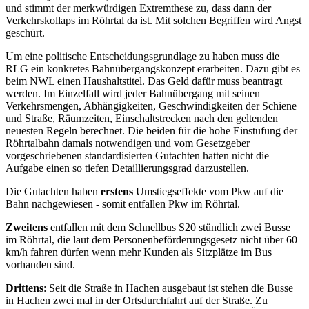
und stimmt der merkwürdigen Extremthese zu, dass dann der
Verkehrskollaps im Röhrtal da ist. Mit solchen Begriffen wird Angst
geschürt.
Um eine politische Entscheidungsgrundlage zu haben muss die
RLG ein konkretes Bahnübergangskonzept erarbeiten. Dazu gibt es
beim NWL einen Haushaltstitel. Das Geld dafür muss beantragt
werden. Im Einzelfall wird jeder Bahnübergang mit seinen
Verkehrsmengen, Abhängigkeiten, Geschwindigkeiten der Schiene
und Straße, Räumzeiten, Einschaltstrecken nach den geltenden
neuesten Regeln berechnet. Die beiden für die hohe Einstufung der
Röhrtalbahn damals notwendigen und vom Gesetzgeber
vorgeschriebenen standardisierten Gutachten hatten nicht die
Aufgabe einen so tiefen Detaillierungsgrad darzustellen.
Die Gutachten haben
erstens
Umstiegseffekte vom Pkw auf die
Bahn nachgewiesen - somit entfallen Pkw im Röhrtal.
Zweitens
entfallen mit dem Schnellbus S20 stündlich zwei Busse
im Röhrtal, die laut dem Personenbeförderungsgesetz nicht über 60
km/h fahren dürfen wenn mehr Kunden als Sitzplätze im Bus
vorhanden sind.
Drittens
: Seit die Straße in Hachen ausgebaut ist stehen die Busse
in Hachen zwei mal in der Ortsdurchfahrt auf der Straße. Zu