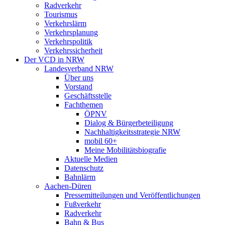
Radverkehr
Tourismus
Verkehrslärm
Verkehrsplanung
Verkehrspolitik
Verkehrssicherheit
Der VCD in NRW
Landesverband NRW
Über uns
Vorstand
Geschäftsstelle
Fachthemen
ÖPNV
Dialog & Bürgerbeteiligung
Nachhaltigkeitsstrategie NRW
mobil 60+
Meine Mobilitätsbiografie
Aktuelle Medien
Datenschutz
Bahnlärm
Aachen-Düren
Pressemitteilungen und Veröffentlichungen
Fußverkehr
Radverkehr
Bahn & Bus