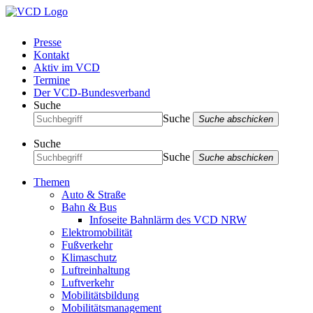
Presse
Kontakt
Aktiv im VCD
Termine
Der VCD-Bundesverband
Suche
Suche
Suche abschicken
Suche
Suche
Suche abschicken
Themen
Auto & Straße
Bahn & Bus
Infoseite Bahnlärm des VCD NRW
Elektromobilität
Fußverkehr
Klimaschutz
Luftreinhaltung
Luftverkehr
Mobilitätsbildung
Mobilitätsmanagement