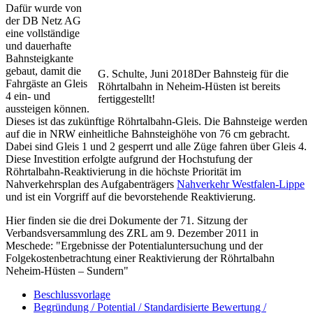
Dafür wurde von
der DB Netz AG
eine vollständige
und dauerhafte
Bahnsteigkante
gebaut, damit die
G. Schulte, Juni 2018
Der Bahnsteig für die
Fahrgäste an Gleis
Röhrtalbahn in Neheim-Hüsten ist bereits
4 ein- und
fertiggestellt!
aussteigen können.
Dieses
ist das zukünftige Röhrtalbahn-Gleis. Die Bahnsteige werden
auf die in NRW einheitliche Bahnsteighöhe von 76 cm gebracht.
Dabei sind Gleis 1 und 2 gesperrt und alle Züge fahren über Gleis 4.
Diese Investition erfolgte aufgrund der Hochstufung der
Röhrtalbahn-Reaktivierung in die höchste Priorität im
Nahverkehrsplan des Aufgabenträgers
Nahverkehr Westfalen-Lippe
und ist ein Vorgriff auf die bevorstehende Reaktivierung.
Hier finden sie die drei Dokumente der 71. Sitzung der
Verbandsversammlung des ZRL am 9. Dezember 2011 in
Meschede: "Ergebnisse der Potentialuntersuchung und der
Folgekostenbetrachtung einer Reaktivierung der Röhrtalbahn
Neheim-Hüsten – Sundern"
Beschlussvorlage
Begründung / Potential / Standardisierte Bewertung /