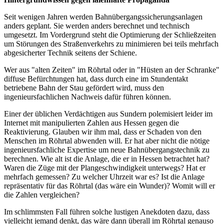
Seit wenigen Jahren werden Bahnübergangssicherungsanlagen
anders geplant. Sie werden anders berechnet und technisch
umgesetzt. Im Vordergrund steht die Optimierung der Schließzeiten
um Störungen des Straßenverkehrs zu minimieren bei teils mehrfach
abgesicherter Technik seitens der Schiene.
Wer aus "alten Zeiten" im Röhrtal oder in "Hüsten an der Schranke"
diffuse Befürchtungen hat, dass durch eine im Stundentakt
betriebene Bahn der Stau gefördert wird, muss den
ingenieursfachlichen Nachweis dafür führen können.
Einer der üblichen Verdächtigen aus Sundern polemisiert leider im
Internet mit manipulierten Zahlen aus Hessen gegen die
Reaktivierung. Glauben wir ihm mal, dass er Schaden von den
Menschen im Röhrtal abwenden will. Er hat aber nicht die nötige
ingenieursfachliche Expertise um neue Bahnübergangstechnik zu
berechnen. Wie alt ist die Anlage, die er in Hessen betrachtet hat?
Waren die Züge mit der Plangeschwindigkeit unterwegs? Hat er
mehrfach gemessen? Zu welcher Uhrzeit war es? Ist die Anlage
repräsentativ für das Röhrtal (das wäre ein Wunder)? Womit will er
die Zahlen vergleichen?
Im schlimmsten Fall führen solche lustigen Anekdoten dazu, dass
vielleicht jemand denkt, das wäre dann überall im Röhrtal genauso