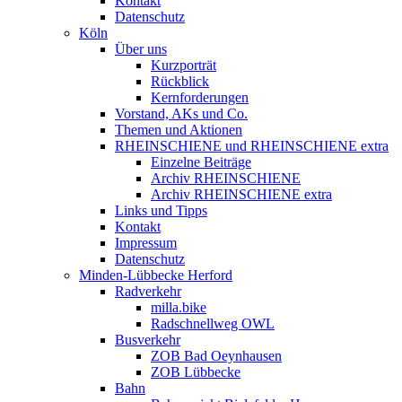
Kontakt
Datenschutz
Köln
Über uns
Kurzporträt
Rückblick
Kernforderungen
Vorstand, AKs und Co.
Themen und Aktionen
RHEINSCHIENE und RHEINSCHIENE extra
Einzelne Beiträge
Archiv RHEINSCHIENE
Archiv RHEINSCHIENE extra
Links und Tipps
Kontakt
Impressum
Datenschutz
Minden-Lübbecke Herford
Radverkehr
milla.bike
Radschnellweg OWL
Busverkehr
ZOB Bad Oeynhausen
ZOB Lübbecke
Bahn