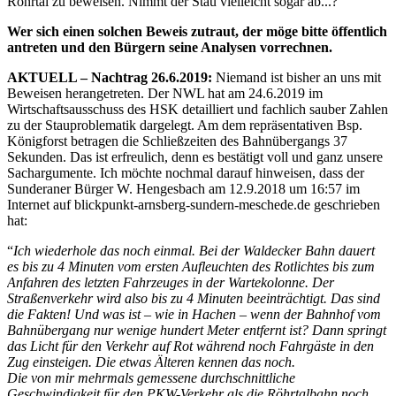
Röhrtal zu beweisen. Nimmt der Stau vielleicht sogar ab...?
Wer sich einen solchen Beweis zutraut, der möge bitte öffentlich
antreten und den Bürgern seine Analysen vorrechnen.
AKTUELL – Nachtrag 26.6.2019:
Niemand ist bisher an uns mit
Beweisen herangetreten. Der NWL hat am 24.6.2019 im
Wirtschaftsausschuss des HSK detailliert und fachlich sauber Zahlen
zu der Stauproblematik dargelegt. Am dem repräsentativen Bsp.
Königforst betragen die Schließzeiten des Bahnübergangs 37
Sekunden. Das ist erfreulich, denn es bestätigt voll und ganz unsere
Sachargumente. Ich möchte nochmal darauf hinweisen, dass der
Sunderaner Bürger W. Hengesbach am 12.9.2018 um 16:57 im
Internet auf blickpunkt-arnsberg-sundern-meschede.de geschrieben
hat:
“
Ich wiederhole das noch einmal. Bei der Waldecker Bahn dauert
es bis zu 4 Minuten vom ersten Aufleuchten des Rotlichtes bis zum
Anfahren des letzten Fahrzeuges in der Wartekolonne. Der
Straßenverkehr wird also bis zu 4 Minuten beeinträchtigt. Das sind
die Fakten! Und was ist – wie in Hachen – wenn der Bahnhof vom
Bahnübergang nur wenige hundert Meter entfernt ist? Dann springt
das Licht für den Verkehr auf Rot während noch Fahrgäste in den
Zug einsteigen. Die etwas Älteren kennen das noch.
Die von mir mehrmals gemessene durchschnittliche
Geschwindigkeit für den PKW-Verkehr als die Röhrtalbahn noch