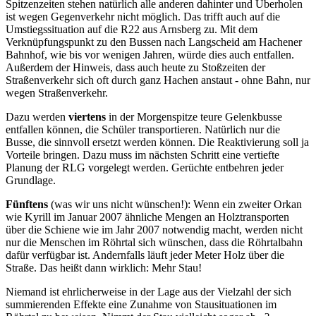
Spitzenzeiten stehen natürlich alle anderen dahinter und Überholen
ist wegen Gegenverkehr nicht möglich. Das trifft auch auf die
Umstiegssituation auf die R22 aus Arnsberg zu. Mit dem
Verknüpfungspunkt zu den Bussen nach Langscheid am Hachener
Bahnhof, wie bis vor wenigen Jahren, würde dies auch entfallen.
Außerdem der Hinweis, dass auch heute zu Stoßzeiten der
Straßenverkehr sich oft durch ganz Hachen anstaut - ohne Bahn, nur
wegen Straßenverkehr.
Dazu werden
viertens
in der Morgenspitze teure Gelenkbusse
entfallen können, die Schüler transportieren. Natürlich nur die
Busse, die sinnvoll ersetzt werden können. Die Reaktivierung soll ja
Vorteile bringen. Dazu muss im nächsten Schritt eine vertiefte
Planung der RLG vorgelegt werden. Gerüchte entbehren jeder
Grundlage.
Fünftens
(was wir uns nicht wünschen!): Wenn ein zweiter Orkan
wie Kyrill im Januar 2007 ähnliche Mengen an Holztransporten
über die Schiene wie im Jahr 2007 notwendig macht, werden nicht
nur die Menschen im Röhrtal sich wünschen, dass die Röhrtalbahn
dafür verfügbar ist. Andernfalls läuft jeder Meter Holz über die
Straße. Das heißt dann wirklich: Mehr Stau!
Niemand ist ehrlicherweise in der Lage aus der Vielzahl der sich
summierenden Effekte eine Zunahme von Stausituationen im