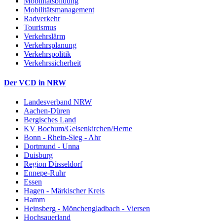
Mobilitätsbildung
Mobilitätsmanagement
Radverkehr
Tourismus
Verkehrslärm
Verkehrsplanung
Verkehrspolitik
Verkehrssicherheit
Der VCD in NRW
Landesverband NRW
Aachen-Düren
Bergisches Land
KV Bochum/Gelsenkirchen/Herne
Bonn - Rhein-Sieg - Ahr
Dortmund - Unna
Duisburg
Region Düsseldorf
Ennepe-Ruhr
Essen
Hagen - Märkischer Kreis
Hamm
Heinsberg - Mönchengladbach - Viersen
Hochsauerland