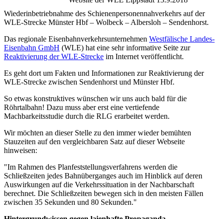
Wiederinbetriebnahme des Schienenpersonennahverkehrs auf der
WLE-Strecke Münster Hbf – Wolbeck – Albersloh – Sendenhorst.
Das regionale Eisenbahnverkehrsunternehmen
Westfälische Landes-
Eisenbahn GmbH
(WLE) hat eine sehr informative Seite zur
Reaktivierung der WLE-Strecke
im Internet veröffentlicht.
Es geht dort um Fakten und Informationen zur Reaktivierung der
WLE-Strecke zwischen Sendenhorst und Münster Hbf.
So etwas konstruktives wünschen wir uns auch bald für die
Röhrtalbahn! Dazu muss aber erst eine vertiefende
Machbarkeitsstudie durch die RLG erarbeitet werden.
Wir möchten an dieser Stelle zu den immer wieder bemühten
Stauzeiten auf den vergleichbaren Satz auf dieser Webseite
hinweisen:
"Im Rahmen des Planfeststellungsverfahrens werden die
Schließzeiten jedes Bahnüberganges auch im Hinblick auf deren
Auswirkungen auf die Verkehrssituation in der Nachbarschaft
berechnet. Die Schließzeiten bewegen sich in den meisten Fällen
zwischen 35 Sekunden und 80 Sekunden."
Hintergrundwissen gegen
laienhafte Propaganda