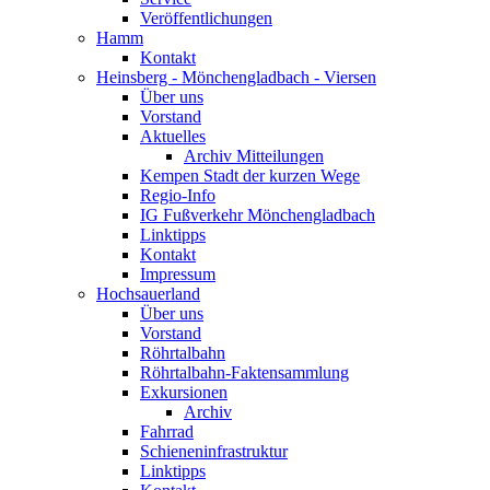
Veröffentlichungen
Hamm
Kontakt
Heinsberg - Mönchengladbach - Viersen
Über uns
Vorstand
Aktuelles
Archiv Mitteilungen
Kempen Stadt der kurzen Wege
Regio-Info
IG Fußverkehr Mönchengladbach
Linktipps
Kontakt
Impressum
Hochsauerland
Über uns
Vorstand
Röhrtalbahn
Röhrtalbahn-Faktensammlung
Exkursionen
Archiv
Fahrrad
Schieneninfrastruktur
Linktipps