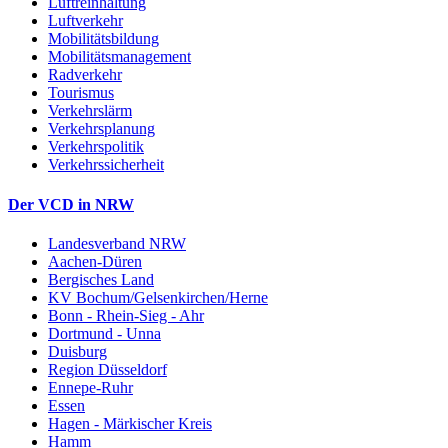
Luftreinhaltung
Luftverkehr
Mobilitätsbildung
Mobilitätsmanagement
Radverkehr
Tourismus
Verkehrslärm
Verkehrsplanung
Verkehrspolitik
Verkehrssicherheit
Der VCD in NRW
Landesverband NRW
Aachen-Düren
Bergisches Land
KV Bochum/Gelsenkirchen/Herne
Bonn - Rhein-Sieg - Ahr
Dortmund - Unna
Duisburg
Region Düsseldorf
Ennepe-Ruhr
Essen
Hagen - Märkischer Kreis
Hamm