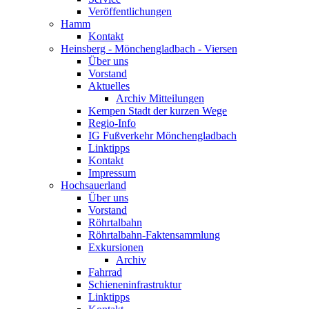
Veröffentlichungen
Hamm
Kontakt
Heinsberg - Mönchengladbach - Viersen
Über uns
Vorstand
Aktuelles
Archiv Mitteilungen
Kempen Stadt der kurzen Wege
Regio-Info
IG Fußverkehr Mönchengladbach
Linktipps
Kontakt
Impressum
Hochsauerland
Über uns
Vorstand
Röhrtalbahn
Röhrtalbahn-Faktensammlung
Exkursionen
Archiv
Fahrrad
Schieneninfrastruktur
Linktipps