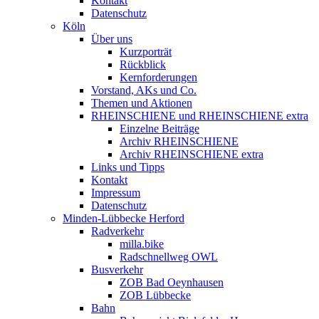
Kontakt
Datenschutz
Köln
Über uns
Kurzporträt
Rückblick
Kernforderungen
Vorstand, AKs und Co.
Themen und Aktionen
RHEINSCHIENE und RHEINSCHIENE extra
Einzelne Beiträge
Archiv RHEINSCHIENE
Archiv RHEINSCHIENE extra
Links und Tipps
Kontakt
Impressum
Datenschutz
Minden-Lübbecke Herford
Radverkehr
milla.bike
Radschnellweg OWL
Busverkehr
ZOB Bad Oeynhausen
ZOB Lübbecke
Bahn