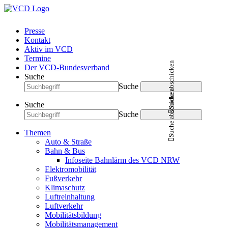
Presse
Kontakt
Aktiv im VCD
Termine
Suche abschicken
Der VCD-Bundesverband
Suche
Suche
Suche abschicken
Suche
Suche
Themen
Auto & Straße
Bahn & Bus
Infoseite Bahnlärm des VCD NRW
Elektromobilität
Fußverkehr
Klimaschutz
Luftreinhaltung
Luftverkehr
Mobilitätsbildung
Mobilitätsmanagement