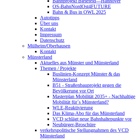
Bahnprojekt Bielefeld—Hannover
OS-BahnNordOst4FUTURE
Bahn & Bus in OWL 2025
Autotipps
Über uns
Kontakt
Impressum
Datenschutz
Mülheim/Oberhausen
Kontakt
Münsterland
Aktuelles aus Münster und Münsterland
Themen / Projekte
Buslinien-Konzept Münster & das
Münsterland
B51 - Straßenbauprojekt gegen die
Bevölkerung vor Ort
Masterplan Mobilität 2035+ - Nachhaltige
Mobilität für´s Münsterland?
WLE-Reaktivierung
Das Klima-Abo für das Münsterland
VCD schlägt neue Bahnhaltepunkte vor
Neubürger-Broschüre
verkehrspolitische Stellungnahmen des VCD
Münsterland