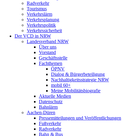
Radverkehr
Tourismus
Verkehrslärm
Verkehrsplanung
Verkehrspolitik
Verkehrssicherheit
Der VCD in NRW
Landesverband NRW
Über uns
Vorstand
Geschäftsstelle
Fachthemen
ÖPNV
Dialog & Bürgerbeteiligung
Nachhaltigkeitsstrategie NRW
mobil 60+
Meine Mobilitätsbiografie
Aktuelle Medien
Datenschutz
Bahnlärm
Aachen-Düren
Pressemitteilungen und Veröffentlichungen
Fußverkehr
Radverkehr
Bahn & Bus