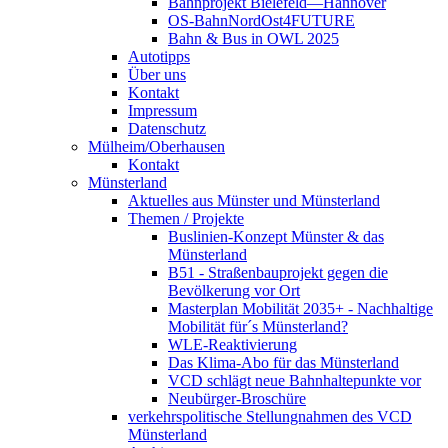
Bahnprojekt Bielefeld—Hannover
OS-BahnNordOst4FUTURE
Bahn & Bus in OWL 2025
Autotipps
Über uns
Kontakt
Impressum
Datenschutz
Mülheim/Oberhausen
Kontakt
Münsterland
Aktuelles aus Münster und Münsterland
Themen / Projekte
Buslinien-Konzept Münster & das
Münsterland
B51 - Straßenbauprojekt gegen die
Bevölkerung vor Ort
Masterplan Mobilität 2035+ - Nachhaltige
Mobilität für´s Münsterland?
WLE-Reaktivierung
Das Klima-Abo für das Münsterland
VCD schlägt neue Bahnhaltepunkte vor
Neubürger-Broschüre
verkehrspolitische Stellungnahmen des VCD
Münsterland