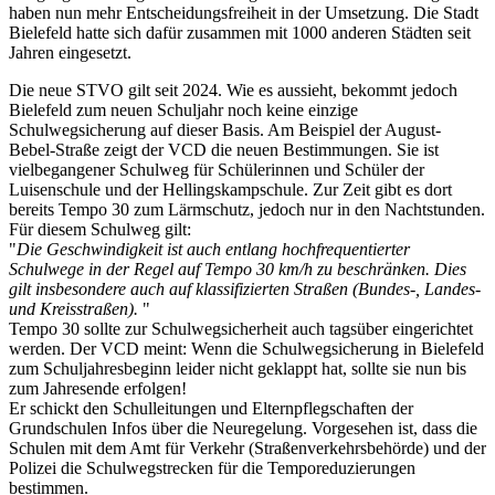
haben nun mehr Entscheidungsfreiheit in der Umsetzung. Die Stadt
Bielefeld hatte sich dafür zusammen mit 1000 anderen Städten seit
Jahren eingesetzt.
Die neue STVO gilt seit 2024. Wie es aussieht, bekommt jedoch
Bielefeld zum neuen Schuljahr noch keine einzige
Schulwegsicherung auf dieser Basis. Am Beispiel der August-
Bebel-Straße zeigt der VCD die neuen Bestimmungen. Sie ist
vielbegangener Schulweg für Schülerinnen und Schüler der
Luisenschule und der Hellingskampschule. Zur Zeit gibt es dort
bereits Tempo 30 zum Lärmschutz, jedoch nur in den Nachtstunden.
Für diesem Schulweg gilt:
"
Die Geschwindigkeit ist auch entlang hochfrequentierter
Schulwege in der Regel auf Tempo 30 km/h zu beschränken. Dies
gilt insbesondere auch auf klassifizierten Straßen (Bundes-, Landes-
und Kreisstraßen).
"
Tempo 30 sollte zur Schulwegsicherheit auch tagsüber eingerichtet
werden. Der VCD meint: Wenn die Schulwegsicherung in Bielefeld
zum Schuljahresbeginn leider nicht geklappt hat, sollte sie nun bis
zum Jahresende erfolgen!
Er schickt den Schulleitungen und Elternpflegschaften der
Grundschulen Infos über die Neuregelung. Vorgesehen ist, dass die
Schulen mit dem Amt für Verkehr (Straßenverkehrsbehörde) und der
Polizei die Schulwegstrecken für die Temporeduzierungen
bestimmen.