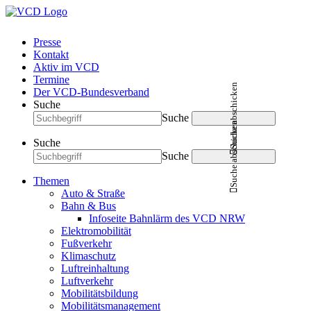
Presse
Kontakt
Aktiv im VCD
Termine
Suche abschicken
Der VCD-Bundesverband
Suche
Suche
Suche abschicken
Suche
Suche
Themen
Auto & Straße
Bahn & Bus
Infoseite Bahnlärm des VCD NRW
Elektromobilität
Fußverkehr
Klimaschutz
Luftreinhaltung
Luftverkehr
Mobilitätsbildung
Mobilitätsmanagement