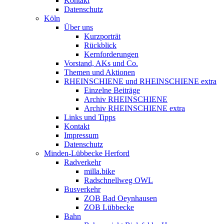
Kontakt
Datenschutz
Köln
Über uns
Kurzporträt
Rückblick
Kernforderungen
Vorstand, AKs und Co.
Themen und Aktionen
RHEINSCHIENE und RHEINSCHIENE extra
Einzelne Beiträge
Archiv RHEINSCHIENE
Archiv RHEINSCHIENE extra
Links und Tipps
Kontakt
Impressum
Datenschutz
Minden-Lübbecke Herford
Radverkehr
milla.bike
Radschnellweg OWL
Busverkehr
ZOB Bad Oeynhausen
ZOB Lübbecke
Bahn