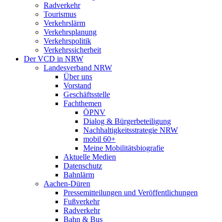
Radverkehr
Tourismus
Verkehrslärm
Verkehrsplanung
Verkehrspolitik
Verkehrssicherheit
Der VCD in NRW
Landesverband NRW
Über uns
Vorstand
Geschäftsstelle
Fachthemen
ÖPNV
Dialog & Bürgerbeteiligung
Nachhaltigkeitsstrategie NRW
mobil 60+
Meine Mobilitätsbiografie
Aktuelle Medien
Datenschutz
Bahnlärm
Aachen-Düren
Pressemitteilungen und Veröffentlichungen
Fußverkehr
Radverkehr
Bahn & Bus