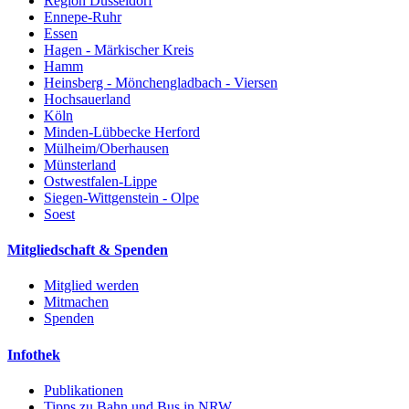
Region Düsseldorf
Ennepe-Ruhr
Essen
Hagen - Märkischer Kreis
Hamm
Heinsberg - Mönchengladbach - Viersen
Hochsauerland
Köln
Minden-Lübbecke Herford
Mülheim/Oberhausen
Münsterland
Ostwestfalen-Lippe
Siegen-Wittgenstein - Olpe
Soest
Mitgliedschaft & Spenden
Mitglied werden
Mitmachen
Spenden
Infothek
Publikationen
Tipps zu Bahn und Bus in NRW