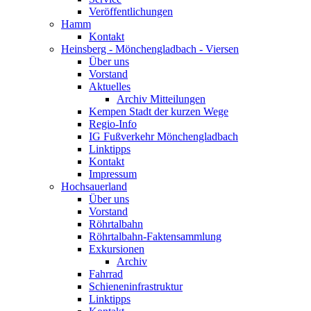
Veröffentlichungen
Hamm
Kontakt
Heinsberg - Mönchengladbach - Viersen
Über uns
Vorstand
Aktuelles
Archiv Mitteilungen
Kempen Stadt der kurzen Wege
Regio-Info
IG Fußverkehr Mönchengladbach
Linktipps
Kontakt
Impressum
Hochsauerland
Über uns
Vorstand
Röhrtalbahn
Röhrtalbahn-Faktensammlung
Exkursionen
Archiv
Fahrrad
Schieneninfrastruktur
Linktipps