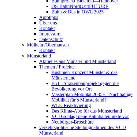
Bahnprojekt Bielefeld—Hannover
OS-BahnNordOst4FUTURE
Bahn & Bus in OWL 2025
Autotipps
Über uns
Kontakt
Impressum
Datenschutz
Mülheim/Oberhausen
Kontakt
Münsterland
Aktuelles aus Münster und Münsterland
Themen / Projekte
Buslinien-Konzept Münster & das
Münsterland
B51 - Straßenbauprojekt gegen die
Bevölkerung vor Ort
Masterplan Mobilität 2035+ - Nachhaltige
Mobilität für´s Münsterland?
WLE-Reaktivierung
Das Klima-Abo für das Münsterland
VCD schlägt neue Bahnhaltepunkte vor
Neubürger-Broschüre
verkehrspolitische Stellungnahmen des VCD
Münsterland