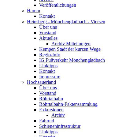
Veröffentlichungen
Hamm
Kontakt
Heinsberg - Mönchengladbach - Viersen
Über uns
Vorstand
Aktuelles
Archiv Mitteilungen
Kempen Stadt der kurzen Wege
Regio-Info
IG Fußverkehr Mönchengladbach
Linktipps
Kontakt
Impressum
Hochsauerland
Über uns
Vorstand
Röhrtalbahn
Röhrtalbahn-Faktensammlung
Exkursionen
Archiv
Fahrrad
Schieneninfrastruktur
Linktipps