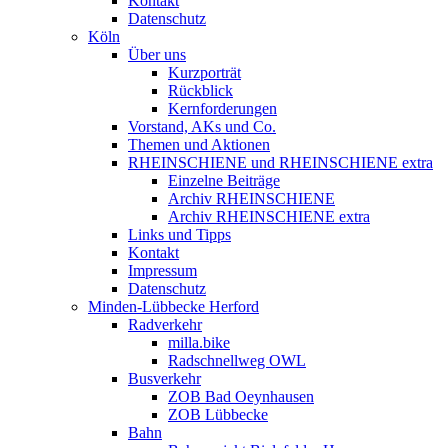
Kontakt
Datenschutz
Köln
Über uns
Kurzporträt
Rückblick
Kernforderungen
Vorstand, AKs und Co.
Themen und Aktionen
RHEINSCHIENE und RHEINSCHIENE extra
Einzelne Beiträge
Archiv RHEINSCHIENE
Archiv RHEINSCHIENE extra
Links und Tipps
Kontakt
Impressum
Datenschutz
Minden-Lübbecke Herford
Radverkehr
milla.bike
Radschnellweg OWL
Busverkehr
ZOB Bad Oeynhausen
ZOB Lübbecke
Bahn