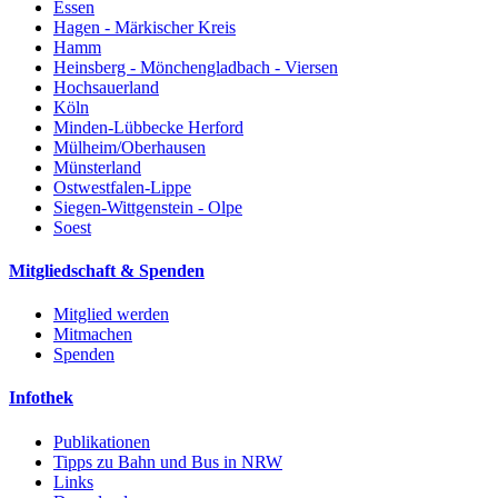
Essen
Hagen - Märkischer Kreis
Hamm
Heinsberg - Mönchengladbach - Viersen
Hochsauerland
Köln
Minden-Lübbecke Herford
Mülheim/Oberhausen
Münsterland
Ostwestfalen-Lippe
Siegen-Wittgenstein - Olpe
Soest
Mitgliedschaft & Spenden
Mitglied werden
Mitmachen
Spenden
Infothek
Publikationen
Tipps zu Bahn und Bus in NRW
Links