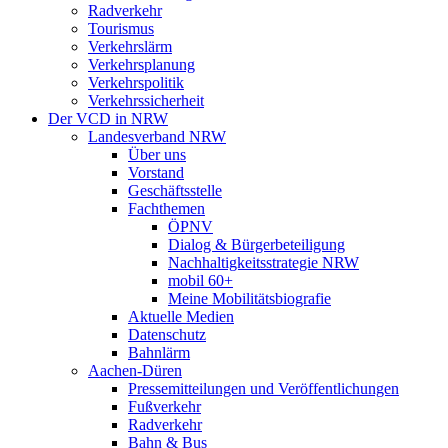
Radverkehr
Tourismus
Verkehrslärm
Verkehrsplanung
Verkehrspolitik
Verkehrssicherheit
Der VCD in NRW
Landesverband NRW
Über uns
Vorstand
Geschäftsstelle
Fachthemen
ÖPNV
Dialog & Bürgerbeteiligung
Nachhaltigkeitsstrategie NRW
mobil 60+
Meine Mobilitätsbiografie
Aktuelle Medien
Datenschutz
Bahnlärm
Aachen-Düren
Pressemitteilungen und Veröffentlichungen
Fußverkehr
Radverkehr
Bahn & Bus