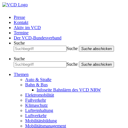
Presse
Kontakt
Aktiv im VCD
Termine
Der VCD-Bundesverband
Suche
Suche
Suche abschicken
Suche
Suche
Suche abschicken
Themen
Auto & Straße
Bahn & Bus
Infoseite Bahnlärm des VCD NRW
Elektromobilität
Fußverkehr
Klimaschutz
Luftreinhaltung
Luftverkehr
Mobilitätsbildung
Mobilitätsmanagement