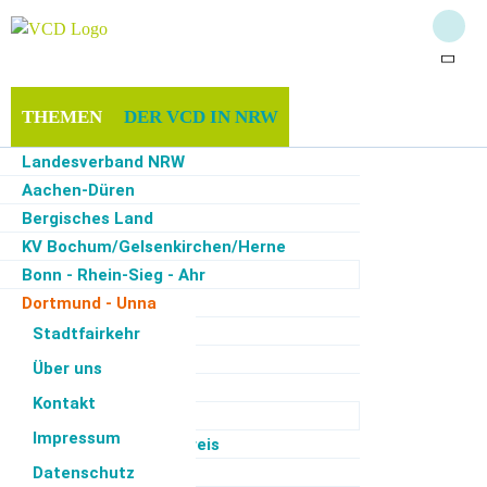
THEMEN
DER VCD IN NRW
Landesverband NRW
MITGLIEDSCHAFT & SPENDEN
INFOTHEK
Aachen-Düren
Bergisches Land
SERVICE
KV Bochum/Gelsenkirchen/Herne
Bonn - Rhein-Sieg - Ahr
Dortmund - Unna
Duisburg
Stadtfairkehr
Start
·
Der VCD in NRW
·
Dortmund - Unna
·
Verbände werben für Änderung der
Verkehrsführung an der Arndtstraße
Region Düsseldorf
Über uns
Ennepe-Ruhr
Kontakt
Essen
03.07.2026
Impressum
Dortmund - Unna, Radverkehr
Hagen - Märkischer Kreis
Hamm
Datenschutz
Dortmund - Unna