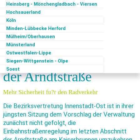
Heinsberg - Mönchengladbach - Viersen
Kaiserstraßenviertel
Hochsauerland
Verbände werben für
Köln
Minden-Lübbecke Herford
Mülheim/Oberhausen
Änderung der
Münsterland
Ostwestfalen-Lippe
Verkehrsführung an
Siegen-Wittgenstein - Olpe
Soest
der Arndtstraße
Mehr Sicherheit fu?r den Radverkehr
Die Bezirksvertretung Innenstadt-Ost ist in ihrer
jüngsten Sitzung dem Vorschlag der Verwaltung
zunächst nicht gefolgt, die
Einbahnstraßenregelung im letzten Abschnitt
der Arndtstraße am Kaiserbrunnen umzukehren.