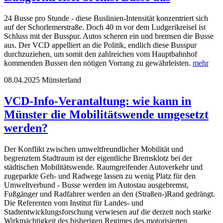
24 Busse pro Stunde - diese Buslinien-Intensität konzentriert sich
auf der Schorlemerstraße. Doch 40 m vor dem Ludgerikreisel ist
Schluss mit der Busspur. Autos scheren ein und bremsen die Busse
aus. Der VCD appelliert an die Politik, endlich diese Busspur
durchzuziehen, um somit den zahlreichen vom Hauptbahnhof
kommenden Bussen den nötigen Vorrang zu gewährleisten.
mehr
08.04.2025
Münsterland
VCD-Info-Verantaltung: wie kann in
Münster die Mobilitätswende umgesetzt
werden?
Der Konflikt zwischen umweltfreundlicher Mobilität und
begrenztem Stadtraum ist der eigentliche Bremsklotz bei der
städtischen Mobilitätswende. Raumgreifender Autoverkehr und
zugeparkte Geh- und Radwege lassen zu wenig Platz für den
Umweltverbund - Busse werden im Autostau ausgebremst,
Fußgänger und Radfahrer werden an den (Straßen-)Rand gedrängt.
Die Referenten vom Institut für Landes- und
Stadtentwicklungsforschung verwiesen auf die derzeit noch starke
Wirkmächtigkeit des bisherigen Regimes des motorisierten