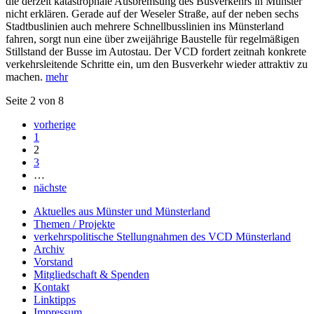
die derzeit katastrophale Ausbremsung des Busverkehrs in Münster
nicht erklären. Gerade auf der Weseler Straße, auf der neben sechs
Stadtbuslinien auch mehrere Schnellbusslinien ins Münsterland
fahren, sorgt nun eine über zweijährige Baustelle für regelmäßigen
Stillstand der Busse im Autostau. Der VCD fordert zeitnah konkrete
verkehrsleitende Schritte ein, um den Busverkehr wieder attraktiv zu
machen.
mehr
Seite 2 von 8
vorherige
1
2
3
…
nächste
Aktuelles aus Münster und Münsterland
Themen / Projekte
verkehrspolitische Stellungnahmen des VCD Münsterland
Archiv
Vorstand
Mitgliedschaft & Spenden
Kontakt
Linktipps
Impressum