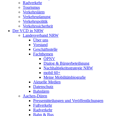
Radverkehr
Tourismus
Verkehrslärm
Verkehrsplanung
Verkehrspolitik
Verkehrssicherheit
Der VCD in NRW
Landesverband NRW
Über uns
Vorstand
Geschäftsstelle
Fachthemen
ÖPNV
Dialog & Bürgerbeteiligung
Nachhaltigkeitsstrategie NRW
mobil 60+
Meine Mobilitätsbiografie
Aktuelle Medien
Datenschutz
Bahnlärm
Aachen-Düren
Pressemitteilungen und Veröffentlichungen
Fußverkehr
Radverkehr
Bahn & Bus