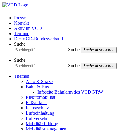
Presse
Kontakt
Aktiv im VCD
Termine
Der VCD-Bundesverband
Suche
Suche
Suche abschicken
Suche
Suche
Suche abschicken
Themen
Auto & Straße
Bahn & Bus
Infoseite Bahnlärm des VCD NRW
Elektromobilität
Fußverkehr
Klimaschutz
Luftreinhaltung
Luftverkehr
Mobilitätsbildung
Mobilitätsmanagement