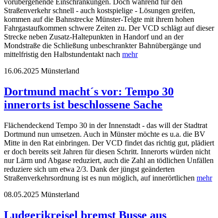
vorübergehende Einschränkungen. Doch während für den
Straßenverkehr schnell - auch kostspielige - Lösungen greifen,
kommen auf die Bahnstrecke Münster-Telgte mit ihrem hohen
Fahrgastaufkommen schwere Zeiten zu. Der VCD schlägt auf dieser
Strecke neben Zusatz-Haltepunkten in Handorf und an der
Mondstraße die Schließung unbeschrankter Bahnübergänge und
mittelfristig den Halbstundentakt nach
mehr
16.06.2025
Münsterland
Dortmund macht´s vor: Tempo 30
innerorts ist beschlossene Sache
Flächendeckend Tempo 30 in der Innenstadt - das will der Stadtrat
Dortmund nun umsetzen. Auch in Münster möchte es u.a. die BV
Mitte in den Rat einbringen. Der VCD findet das richtig gut, plädiert
er doch bereits seit Jahren für diesen Schritt. Innerorts würden nicht
nur Lärm und Abgase reduziert, auch die Zahl an tödlichen Unfällen
reduziere sich um etwa 2/3. Dank der jüngst geänderten
Straßenverkehrsordnung ist es nun möglich, auf innerörtlichen
mehr
08.05.2025
Münsterland
Ludgerikreisel bremst Busse aus