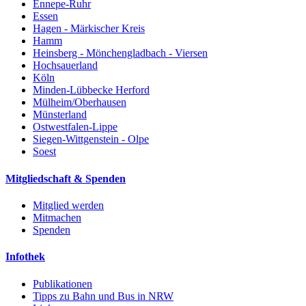
Ennepe-Ruhr
Essen
Hagen - Märkischer Kreis
Hamm
Heinsberg - Mönchengladbach - Viersen
Hochsauerland
Köln
Minden-Lübbecke Herford
Mülheim/Oberhausen
Münsterland
Ostwestfalen-Lippe
Siegen-Wittgenstein - Olpe
Soest
Mitgliedschaft & Spenden
Mitglied werden
Mitmachen
Spenden
Infothek
Publikationen
Tipps zu Bahn und Bus in NRW