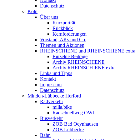
Kontakt
Datenschutz
Köln
Über uns
Kurzporträt
Rückblick
Kernforderungen
Vorstand, AKs und Co.
Themen und Aktionen
RHEINSCHIENE und RHEINSCHIENE extra
Einzelne Beiträge
Archiv RHEINSCHIENE
Archiv RHEINSCHIENE extra
Links und Tipps
Kontakt
Impressum
Datenschutz
Minden-Lübbecke Herford
Radverkehr
milla.bike
Radschnellweg OWL
Busverkehr
ZOB Bad Oeynhausen
ZOB Lübbecke
Bahn