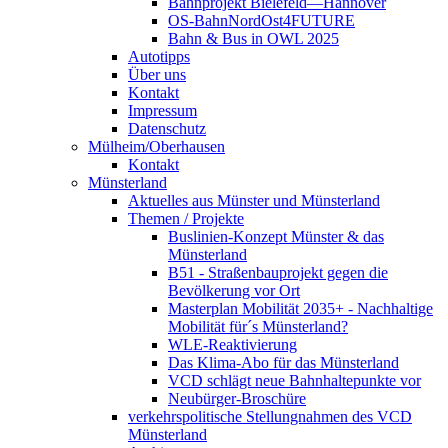
Bahnprojekt Bielefeld—Hannover
OS-BahnNordOst4FUTURE
Bahn & Bus in OWL 2025
Autotipps
Über uns
Kontakt
Impressum
Datenschutz
Mülheim/Oberhausen
Kontakt
Münsterland
Aktuelles aus Münster und Münsterland
Themen / Projekte
Buslinien-Konzept Münster & das
Münsterland
B51 - Straßenbauprojekt gegen die
Bevölkerung vor Ort
Masterplan Mobilität 2035+ - Nachhaltige
Mobilität für´s Münsterland?
WLE-Reaktivierung
Das Klima-Abo für das Münsterland
VCD schlägt neue Bahnhaltepunkte vor
Neubürger-Broschüre
verkehrspolitische Stellungnahmen des VCD
Münsterland