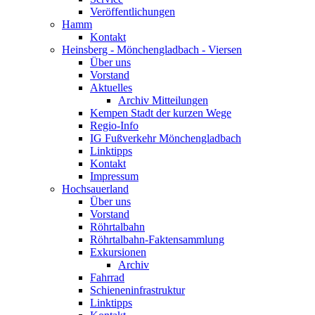
Veröffentlichungen
Hamm
Kontakt
Heinsberg - Mönchengladbach - Viersen
Über uns
Vorstand
Aktuelles
Archiv Mitteilungen
Kempen Stadt der kurzen Wege
Regio-Info
IG Fußverkehr Mönchengladbach
Linktipps
Kontakt
Impressum
Hochsauerland
Über uns
Vorstand
Röhrtalbahn
Röhrtalbahn-Faktensammlung
Exkursionen
Archiv
Fahrrad
Schieneninfrastruktur
Linktipps