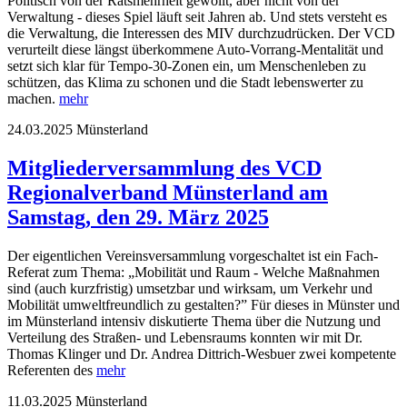
Politisch von der Ratsmehrheit gewollt, aber nicht von der
Verwaltung - dieses Spiel läuft seit Jahren ab. Und stets versteht es
die Verwaltung, die Interessen des MIV durchzudrücken. Der VCD
verurteilt diese längst überkommene Auto-Vorrang-Mentalität und
setzt sich klar für Tempo-30-Zonen ein, um Menschenleben zu
schützen, das Klima zu schonen und die Stadt lebenswerter zu
machen.
mehr
24.03.2025
Münsterland
Mitgliederversammlung des VCD
Regionalverband Münsterland am
Samstag, den 29. März 2025
Der eigentlichen Vereinsversammlung vorgeschaltet ist ein Fach-
Referat zum Thema: „Mobilität und Raum - Welche Maßnahmen
sind (auch kurzfristig) umsetzbar und wirksam, um Verkehr und
Mobilität umweltfreundlich zu gestalten?” Für dieses in Münster und
im Münsterland intensiv diskutierte Thema über die Nutzung und
Verteilung des Straßen- und Lebensraums konnten wir mit Dr.
Thomas Klinger und Dr. Andrea Dittrich-Wesbuer zwei kompetente
Referenten des
mehr
11.03.2025
Münsterland