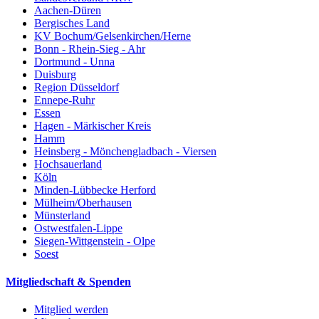
Aachen-Düren
Bergisches Land
KV Bochum/Gelsenkirchen/Herne
Bonn - Rhein-Sieg - Ahr
Dortmund - Unna
Duisburg
Region Düsseldorf
Ennepe-Ruhr
Essen
Hagen - Märkischer Kreis
Hamm
Heinsberg - Mönchengladbach - Viersen
Hochsauerland
Köln
Minden-Lübbecke Herford
Mülheim/Oberhausen
Münsterland
Ostwestfalen-Lippe
Siegen-Wittgenstein - Olpe
Soest
Mitgliedschaft & Spenden
Mitglied werden