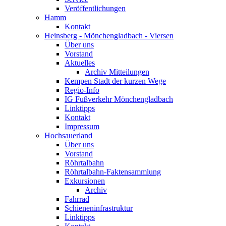
Veröffentlichungen
Hamm
Kontakt
Heinsberg - Mönchengladbach - Viersen
Über uns
Vorstand
Aktuelles
Archiv Mitteilungen
Kempen Stadt der kurzen Wege
Regio-Info
IG Fußverkehr Mönchengladbach
Linktipps
Kontakt
Impressum
Hochsauerland
Über uns
Vorstand
Röhrtalbahn
Röhrtalbahn-Faktensammlung
Exkursionen
Archiv
Fahrrad
Schieneninfrastruktur
Linktipps