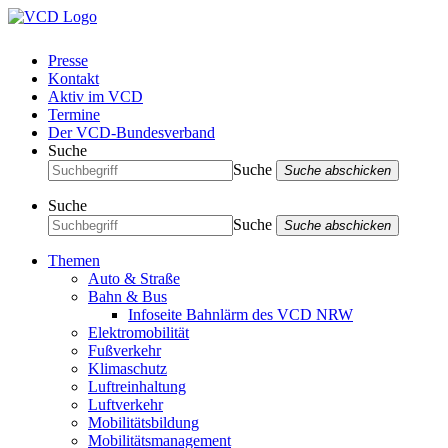
Presse
Kontakt
Aktiv im VCD
Termine
Der VCD-Bundesverband
Suche
Suche
Suche abschicken
Suche
Suche
Suche abschicken
Themen
Auto & Straße
Bahn & Bus
Infoseite Bahnlärm des VCD NRW
Elektromobilität
Fußverkehr
Klimaschutz
Luftreinhaltung
Luftverkehr
Mobilitätsbildung
Mobilitätsmanagement