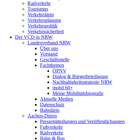
Radverkehr
Tourismus
Verkehrslärm
Verkehrsplanung
Verkehrspolitik
Verkehrssicherheit
Der VCD in NRW
Landesverband NRW
Über uns
Vorstand
Geschäftsstelle
Fachthemen
ÖPNV
Dialog & Bürgerbeteiligung
Nachhaltigkeitsstrategie NRW
mobil 60+
Meine Mobilitätsbiografie
Aktuelle Medien
Datenschutz
Bahnlärm
Aachen-Düren
Pressemitteilungen und Veröffentlichungen
Fußverkehr
Radverkehr
Bahn & Bus