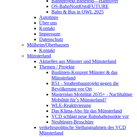
Bahnprojekt Bielefeld—Hannover
OS-BahnNordOst4FUTURE
Bahn & Bus in OWL 2025
Autotipps
Über uns
Kontakt
Impressum
Datenschutz
Mülheim/Oberhausen
Kontakt
Münsterland
Aktuelles aus Münster und Münsterland
Themen / Projekte
Buslinien-Konzept Münster & das
Münsterland
B51 - Straßenbauprojekt gegen die
Bevölkerung vor Ort
Masterplan Mobilität 2035+ - Nachhaltige
Mobilität für´s Münsterland?
WLE-Reaktivierung
Das Klima-Abo für das Münsterland
VCD schlägt neue Bahnhaltepunkte vor
Neubürger-Broschüre
verkehrspolitische Stellungnahmen des VCD
Münsterland