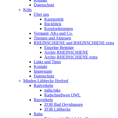
Kontakt
Datenschutz
Köln
Über uns
Kurzporträt
Rückblick
Kernforderungen
Vorstand, AKs und Co.
Themen und Aktionen
RHEINSCHIENE und RHEINSCHIENE extra
Einzelne Beiträge
Archiv RHEINSCHIENE
Archiv RHEINSCHIENE extra
Links und Tipps
Kontakt
Impressum
Datenschutz
Minden-Lübbecke Herford
Radverkehr
milla.bike
Radschnellweg OWL
Busverkehr
ZOB Bad Oeynhausen
ZOB Lübbecke
Bahn