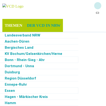
THEMEN
DER VCD IN NRW
Landesverband NRW
MITGLIEDSCHAFT & SPENDEN
INFOTHEK
Aachen-Düren
Bergisches Land
SERVICE
KV Bochum/Gelsenkirchen/Herne
Bonn - Rhein-Sieg - Ahr
Dortmund - Unna
Duisburg
Start
·
Der VCD in NRW
·
Köln
·
Radverkehr
·
Radverkehrskonzept Innenstadt
(RVKI)
Region Düsseldorf
Ennepe-Ruhr
Essen
Radverkehrskonzept Innenstadt (RVKI)
Hagen - Märkischer Kreis
Hamm