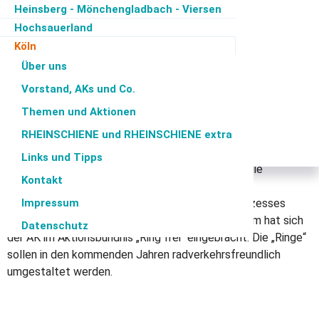
Radverkehrs Konzept
Heinsberg - Mönchengladbach - Viersen
Hochsauerland
Innenstadt (RVKI) und
Köln
Radverehrsführungen auf den
Minden-Lübbecke Herford
Über uns
Mülheim/Oberhausen
Vorstand, AKs und Co.
"Ringen"
Münsterland
Themen und Aktionen
Ostwestfalen-Lippe
RHEINSCHIENE und RHEINSCHIENE extra
Für die Kölner Innenstadt wurde in den letzten Jahren unter
Siegen-Wittgenstein - Olpe
Federführung des städtischen Radverkehrsbeauftragten ein
Soest
Links und Tipps
Radverkehrskonzept erarbeitet. Der AK Rad hat die
Kontakt
Erstellung kritisch begleitet, an verschiedenen
Impressum
Veranstaltungen im Rahmen des Erarbeitungsprozesses
teilgenommen und Vorschläge eingebracht. Zudem hat sich
Datenschutz
der AK im Aktionsbündnis „Ring frei“ eingebracht. Die „Ringe“
sollen in den kommenden Jahren radverkehrsfreundlich
umgestaltet werden.