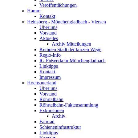
Veröffentlichungen
Hamm
Kontakt
Heinsberg - Mönchengladbach - Viersen
Über uns
Vorstand
Aktuelles
Archiv Mitteilungen
Kempen Stadt der kurzen Wege
Regio-Info
IG Fußverkehr Mönchengladbach
Linktipps
Kontakt
Impressum
Hochsauerland
Über uns
Vorstand
Röhrtalbahn
Röhrtalbahn-Faktensammlung
Exkursionen
Archiv
Fahrrad
Schieneninfrastruktur
Linktipps