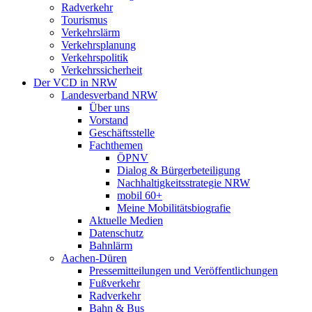
Radverkehr
Tourismus
Verkehrslärm
Verkehrsplanung
Verkehrspolitik
Verkehrssicherheit
Der VCD in NRW
Landesverband NRW
Über uns
Vorstand
Geschäftsstelle
Fachthemen
ÖPNV
Dialog & Bürgerbeteiligung
Nachhaltigkeitsstrategie NRW
mobil 60+
Meine Mobilitätsbiografie
Aktuelle Medien
Datenschutz
Bahnlärm
Aachen-Düren
Pressemitteilungen und Veröffentlichungen
Fußverkehr
Radverkehr
Bahn & Bus