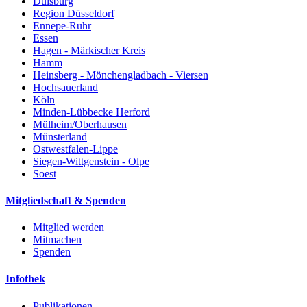
Duisburg
Region Düsseldorf
Ennepe-Ruhr
Essen
Hagen - Märkischer Kreis
Hamm
Heinsberg - Mönchengladbach - Viersen
Hochsauerland
Köln
Minden-Lübbecke Herford
Mülheim/Oberhausen
Münsterland
Ostwestfalen-Lippe
Siegen-Wittgenstein - Olpe
Soest
Mitgliedschaft & Spenden
Mitglied werden
Mitmachen
Spenden
Infothek
Publikationen