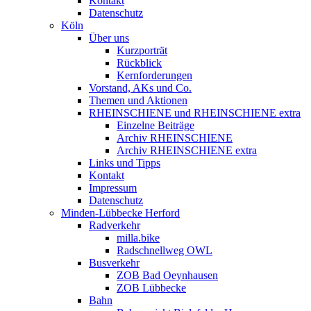
Kontakt
Datenschutz
Köln
Über uns
Kurzporträt
Rückblick
Kernforderungen
Vorstand, AKs und Co.
Themen und Aktionen
RHEINSCHIENE und RHEINSCHIENE extra
Einzelne Beiträge
Archiv RHEINSCHIENE
Archiv RHEINSCHIENE extra
Links und Tipps
Kontakt
Impressum
Datenschutz
Minden-Lübbecke Herford
Radverkehr
milla.bike
Radschnellweg OWL
Busverkehr
ZOB Bad Oeynhausen
ZOB Lübbecke
Bahn