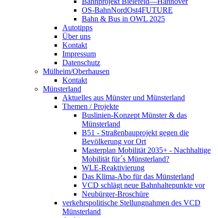
Bahnprojekt Bielefeld—Hannover
OS-BahnNordOst4FUTURE
Bahn & Bus in OWL 2025
Autotipps
Über uns
Kontakt
Impressum
Datenschutz
Mülheim/Oberhausen
Kontakt
Münsterland
Aktuelles aus Münster und Münsterland
Themen / Projekte
Buslinien-Konzept Münster & das
Münsterland
B51 - Straßenbauprojekt gegen die
Bevölkerung vor Ort
Masterplan Mobilität 2035+ - Nachhaltige
Mobilität für´s Münsterland?
WLE-Reaktivierung
Das Klima-Abo für das Münsterland
VCD schlägt neue Bahnhaltepunkte vor
Neubürger-Broschüre
verkehrspolitische Stellungnahmen des VCD
Münsterland