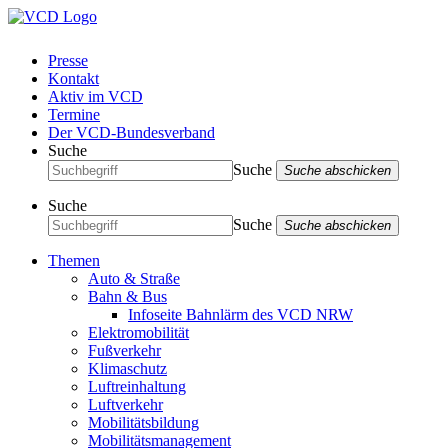
Presse
Kontakt
Aktiv im VCD
Termine
Der VCD-Bundesverband
Suche
Suche
Suche abschicken
Suche
Suche
Suche abschicken
Themen
Auto & Straße
Bahn & Bus
Infoseite Bahnlärm des VCD NRW
Elektromobilität
Fußverkehr
Klimaschutz
Luftreinhaltung
Luftverkehr
Mobilitätsbildung
Mobilitätsmanagement